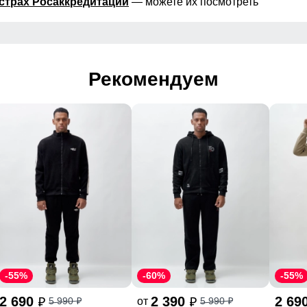
страх Росаккредитации
— можете их посмотреть
Рекомендуем
-55%
-60%
-55%
2 690
2 390
2 69
от
5 990
5 990
p
p
p
p