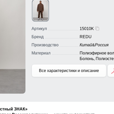
Артикул
15010K
Бренд
REDU
Производство
Китай
&
Россия
Материал
Полиэфирное вол
Болонь, Полиэсте
Плащевка,
Экологичные
Все характеристики и описание
материалы
естный ЗНАК»