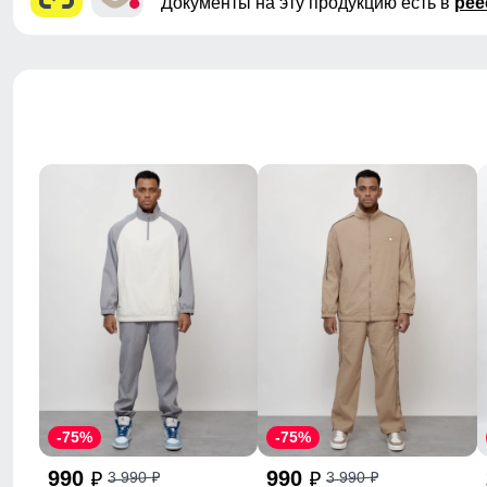
Документы на эту продукцию есть в
рее
-75%
-75%
990
990
3 990
3 990
p
p
p
p