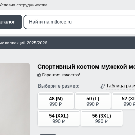
Условия
сотрудничества
аталог
ых коллекций 2025/2026
Гарантия качества!
Таблица раз
Выберите размер:
48 (M)
50 (L)
52 (X
990
990
990
p
p
54 (XXL)
56 (3XL)
990
990
p
p