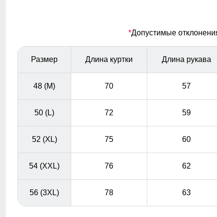
Регулируемая посадка
*
Допустимые отклонения 
Благодаря шнурку и резинке, брюки можно легко
затянуть или ослабить в талии.
Размер
Длина куртки
Длина рукава
48 (M)
70
57
50 (L)
72
59
52 (XL)
75
60
54 (XXL)
76
62
56 (3XL)
78
63