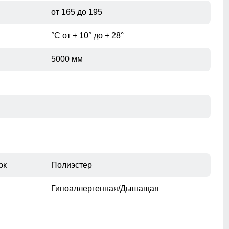
от 165 до 195
при помощи сантиметровой ленты.
°С от + 10° до + 28°
5000 мм
юк
Полиэстер
Гипоаллергенная/Дышащая