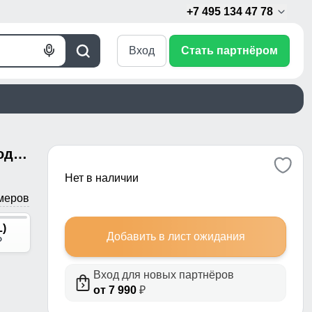
+7 495 134 47 78
Вход
Стать партнёром
Голосовой
Поиск
поиск
Спортивный костюм мужской модный коричневого цвета 15010K
Нет в наличии
меров
L)
Добавить в лист ожидания
p
Вход для новых партнёров
от 7 990
₽