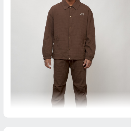
Благодаря универсальной посадке костюм подойдет
парням и мужчинам с различным типом фигур.