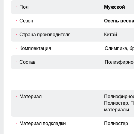
Пол
Мужской
Для выбора идеального размера 
Сезон
Осень весн
Длина изделия
A
Измеряется от верхней точки плеча до
Страна производителя
Китай
нижнего края изделия.
Комплектация
Полуобхват груди
Олимпика, б
Измеряется с передней стороны
B
изделия, вокруг самой широкой части
Состав
Полиэфирно
груди.
Длина плеч по спине
C
Расстояние от верхней точки плеча до
основания шеи.
Материал
Полиэфирное
Длина рукава
Полиэстер, 
D
Расстояние от плечевого шва до
материалы
окончания рукава.
Благодаря гипоаллергенным и дышащим
материалам, костюм обеспечивает высокий уровень
Внутренний шов рукава
Материал подкладки
Полиэстер
комфорта, идеально подходя даже для самой
E
Расстояние от подмышечного шва