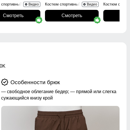
 спортивный 336B
Костюм спортивный 341Ch
Костюм спорт
Видео
Видео
Смотреть
Смотреть
Смо
10K
Особенности брюк
— свободное облегание бедер; — прямой или слегка
сужающийся книзу крой