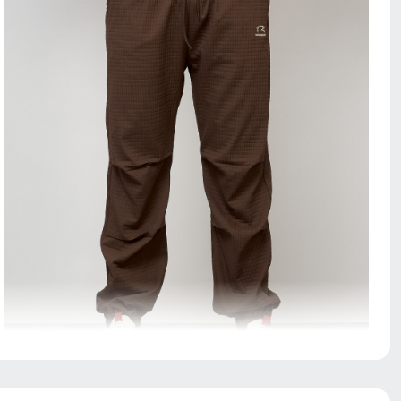
— свободное облегание бедер; — прямой или слегка
сужающийся книзу крой