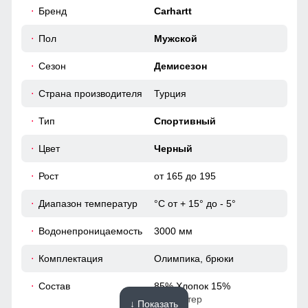
54
Бренд
Carhartt
погодных условий. Легкость адаптации к изменениям
погоды и стиля делает ее незаменимым элементом
51
Пол
Мужской
гардероба на каждый день.
Сезон
Демисезон
63
Карман-кенгуру
Карман-кенгуру - это тип кармана, обычно
Страна производителя
Турция
62
встречающийся на толстовках и свитшотах, который
достаточно велик, чтобы в него поместились обе руки.
Тип
Спортивный
Карман открыт с обеих сторон. Накладные карманы
служат местом хранения различных мелочей.
52 (XL)
Цвет
Черный
Рост
от 165 до 195
70
Диапазон температур
°С от + 15° до - 5°
56
Водонепроницаемость
3000 мм
24
Комплектация
Олимпика, брюки
56
Состав
85% Хлопок 15%
Полиэстер
↓ Показать