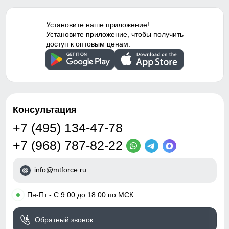
Особенности модели
family look,
очищается, что делает костюм идеальным вариантом для
гипоаллергенный
повседневного использования.
материал, с начесом
Установите наше приложение!
Установите приложение, чтобы получить
Удобные и вместительные карманы
Таблица размеров брюк
Тип посадки
Средняя
доступ к оптовым ценам.
Практичные и стильные карманы удобно расположены
для хранения мелочей, таких как ключи или телефон.
48 (M)
Дизайн и стиль
98
Вид одежды
Свободная модель
Консультация
70
Стиль
Спортивный,
повседневный, вечерний
+7 (495) 134-47-78
33
+7 (968) 787-82-22
Рисунок
Камуфляж, Надписи,
Логотип, Однотонный,
34
Полоска
info@mtforce.ru
Коллекция
Осень-зима 2024
52
•
Пн-Пт - С 9:00 до 18:00 по МСК
Тренд
уличная мода
15
Обратный звонок