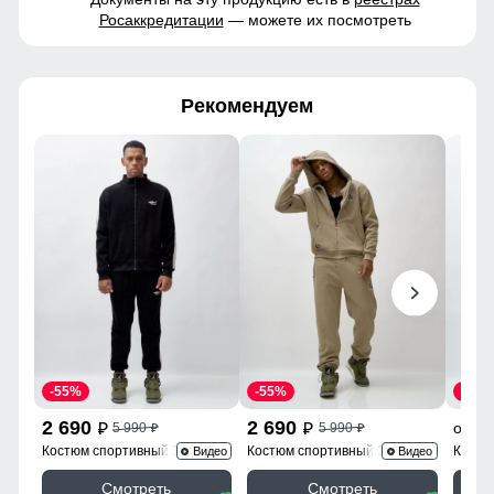
Росаккредитации
— можете их посмотреть
Рекомендуем
-55%
-55%
-60%
2 690
2 690
2
от
5 990
5 990
p
p
p
p
Костюм спортивный 330Ch
Костюм спортивный 336B
Костю
Видео
Видео
Смотреть
Смотреть