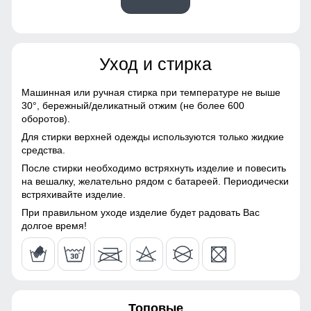
53
Материалы
65
Уход и стирка
Материал
Хлопок, Трикотаж,
62
Полиэстер, Экологичные
материалы
Машинная или ручная стирка при температуре не выше
30°,
бережный/деликатный отжим (не более 600
54 (XXL)
Материал подкладки
Флис/Начес
оборотов).
Для стирки верхней одежды используются только жидкие
Материал подкладки
Флис/Начес
Карман-кенгуру - это тип кармана, обычно
70
средства.
брюк
встречающийся на толстовках и свитшотах, который
После стирки необходимо встряхнуть изделие и повесить
достаточно велик, чтобы в него поместились обе руки.
57
на вешалку, желательно рядом с батареей. Периодически
Фактура материала
рубчиковая
Карман открыт с обеих сторон. Накладные карманы
встряхивайте изделие.
служат местом хранения различных мелочей.
Особенность ткани
Гипоаллергенная/
24
При правильном уходе изделие будет радовать Вас
Дышащая
долгое время!
Материал подкладки
60
Подкладка из флиса: Устойчива к износу и легко
Конструктивные особенности
очищается, что делает костюм идеальным вариантом для
повседневного использования.
56
Покрой
свободный
Топовые