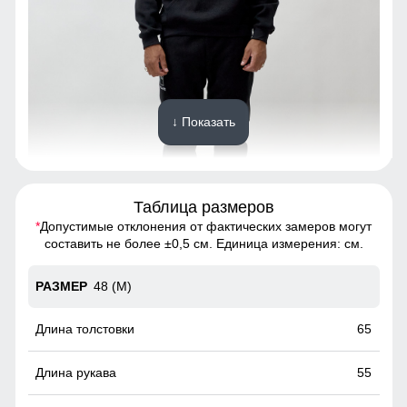
↓ Показать
Таблица размеров
*
Допустимые отклонения от фактических замеров могут
Спортивный костюм - это предмет гардероба, состоящий
составить не более ±0,5 см. Единица измерения: см.
из двух частей: олимпийки и спортивных брюк.
48 (M)
Капюшон на все случаи жизни
Несъемный и регулируемый капюшон делает эту
65
олимпийку идеальным выбором для разнообразных
погодных условий. Легкость адаптации к изменениям
55
погоды и стиля делает ее незаменимым элементом
гардероба на каждый день.