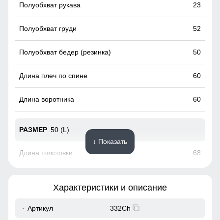
23
52
50
60
60
50 (L)
↓ Показать
68
55
Характеристики и описание
23
Артикул
332Ch
Несъемный и регулируемый капюшон делает эту
олимпийку идеальным выбором для разнообразных