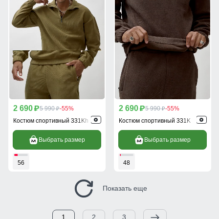
2 690
2 690
p
5 990
-55%
p
5 990
-55%
p
p
Костюм спортивный 331Kh
Костюм спортивный 331K
Выбрать размер
Выбрать размер
56
48
Показать еще
1
2
3