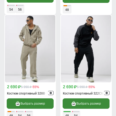
54
56
48
2 690
2 690
p
5 990
-55%
p
5 990
-55%
p
p
Костюм спортивный 328B
Костюм спортивный 322Ch
Выбрать размер
Выбрать размер
48
54
56
48
54