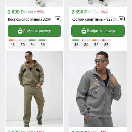
2 690
2 690
p
5 990
-55%
p
5 990
-55%
p
p
Костюм спортивный 326K
Костюм спортивный 329Ch
Выбрать размер
Выбрать размер
48
50
54
56
48
50
52
56