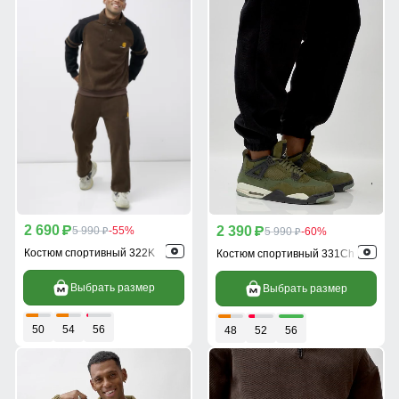
2 690
2 390
p
5 990
-55%
p
5 990
-60%
p
p
Костюм спортивный 322K
Костюм спортивный 331Ch
Выбрать размер
Выбрать размер
50
54
56
48
52
56