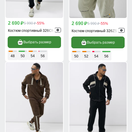
2 690
2 690
p
5 990
-55%
p
5 990
-55%
p
p
Костюм спортивный 326Ch
Костюм спортивный 326ZS
Выбрать размер
Выбрать размер
48
50
54
56
50
52
54
56