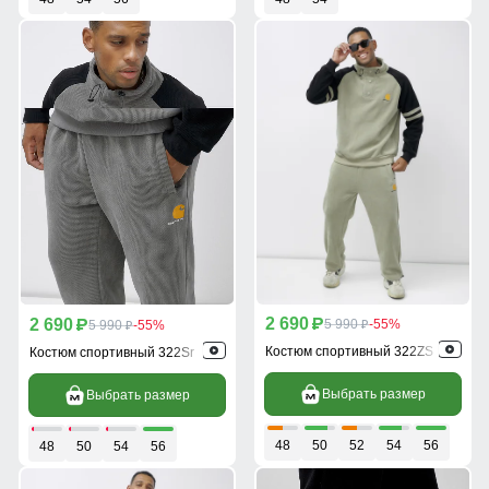
2 690
2 690
p
5 990
-55%
p
5 990
-55%
p
p
Костюм спортивный 322ZS
Костюм спортивный 322Sr
Выбрать размер
Выбрать размер
48
50
52
54
56
48
50
54
56