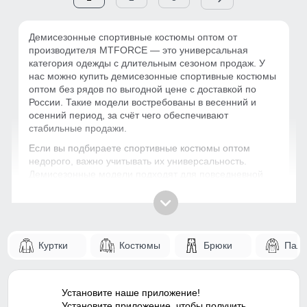
Демисезонные спортивные костюмы оптом от
производителя MTFORCE — это универсальная
категория одежды с длительным сезоном продаж. У
нас можно купить демисезонные спортивные костюмы
оптом без рядов по выгодной цене с доставкой по
России. Такие модели востребованы в весенний и
осенний период, за счёт чего обеспечивают
стабильные продажи.
Если вы подбираете спортивные костюмы оптом
недорого, важно учитывать их универсальность.
Демисезонные модели подходят для повседневной
носки, тренировок и активного отдыха. Это делает
категорию массовой и позволяет быстро запускать
продажи без сложного ассортимента.
Почему демисезонные костюмы выгодны
Куртки
Костюмы
Брюки
Паль
для опта?
В отличие от зимних моделей, демисезонные костюмы
продаются дольше и охватывают более широкую
Установите наше приложение!
аудиторию. Покупатели выбирают их за комфорт,
Установите приложение, чтобы получить