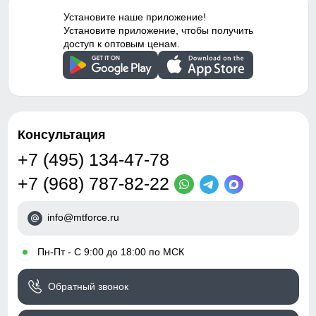
материал, с начесом
32
Установите наше приложение!
Удобные и вместительные карманы
Тип посадки
Средняя
Установите приложение, чтобы получить
36
Практичные и стильные карманы удобно расположены
доступ к оптовым ценам.
для хранения мелочей, таких как ключи или телефон.
Дизайн и стиль
50
Вид одежды
Свободная модель
21
Стиль
Спортивный,
Консультация
повседневный, вечерний
50 (L)
+7 (495) 134-47-78
Рисунок
Надписи, Логотип,
+7 (968) 787-82-22
97
Однотонный, Полоска
Коллекция
Осень-зима 2024
68
info@mtforce.ru
Тренд
уличная мода
32
•
Пн-Пт - С 9:00 до 18:00 по МСК
Упаковка и размеры
38
Обратный звонок
Тип упаковки
Пакет