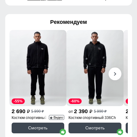
Рекомендуем
-55%
-60%
-55%
2 690
2 390
2 6
от
5 990
5 990
p
p
p
p
Костюм спортивный 330Ch
Костюм спортивный 336Ch
Костю
Видео
Смотреть
Смотреть