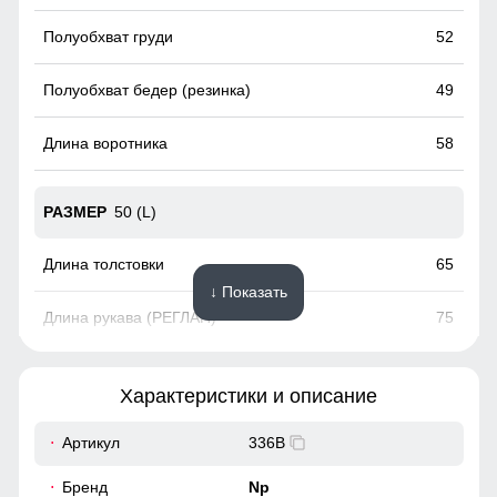
52
49
58
50 (L)
65
↓ Показать
75
18
Характеристики и описание
56
Артикул
336B
Несъемный и регулируемый капюшон делает эту
олимпийку идеальным выбором для разнообразных
52
Бренд
Np
погодных условий. Легкость адаптации к изменениям