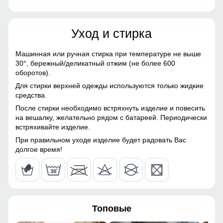
Материалы
68
Уход и стирка
Материал
Хлопок, Трикотаж,
Полиэстер, Экологичные
78
материалы
Машинная или ручная стирка при температуре не выше
30°,
бережный/деликатный отжим (не более 600
20
Материал подкладки
Флис/Начес
оборотов).
Для стирки верхней одежды используются только жидкие
Материал подкладки
Флис/Начес
Карман, обеспечивает удобное хранение личных вещей.
62
средства.
брюк
Высокий воротник и регулируемые манжеты защищают от
После стирки необходимо встряхнуть изделие и повесить
ветра, делая куртку универсальной для ежедневного
56
на вешалку, желательно рядом с батареей. Периодически
Фактура материала
рубчиковая
использования.
встряхивайте изделие.
Особенность ткани
Гипоаллергенная/
60
При правильном уходе изделие будет радовать Вас
Материал подкладки
Дышащая
долгое время!
Подкладка из флиса: Устойчива к износу и легко
очищается, что делает костюм идеальным вариантом для
56 (3XL)
Конструктивные особенности
повседневного использования.
70
Покрой
свободный
Топовые
80
Длина подола
Средняя длина