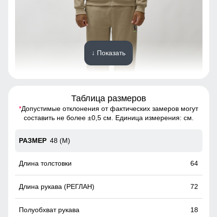
↓ Показать
Таблица размеров
*
Допустимые отклонения от фактических замеров могут
Спортивный костюм - это предмет гардероба, состоящий
составить не более ±0,5 см. Единица измерения: см.
из двух частей: олимпийки и спортивных брюк.
48 (M)
Капюшон на все случаи жизни
Несъемный и регулируемый капюшон делает эту
64
олимпийку идеальным выбором для разнообразных
погодных условий. Легкость адаптации к изменениям
72
погоды и стиля делает ее незаменимым элементом
гардероба на каждый день.
18