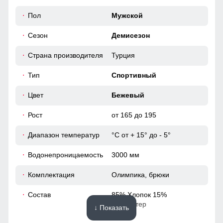
погоды и стиля делает ее незаменимым элементом
60
Пол
Мужской
гардероба на каждый день.
Сезон
Демисезон
Повседневная функциональность
52 (XL)
Карман, обеспечивает удобное хранение личных вещей.
Страна производителя
Турция
Высокий воротник и регулируемые манжеты защищают от
66
ветра, делая куртку универсальной для ежедневного
Тип
Спортивный
использования.
77
Цвет
Бежевый
Рост
от 165 до 195
20
Диапазон температур
°С от + 15° до - 5°
60
Водонепроницаемость
3000 мм
54
Комплектация
Олимпика, брюки
60
Состав
85% Хлопок 15%
Полиэстер
↓ Показать
54 (XXL)