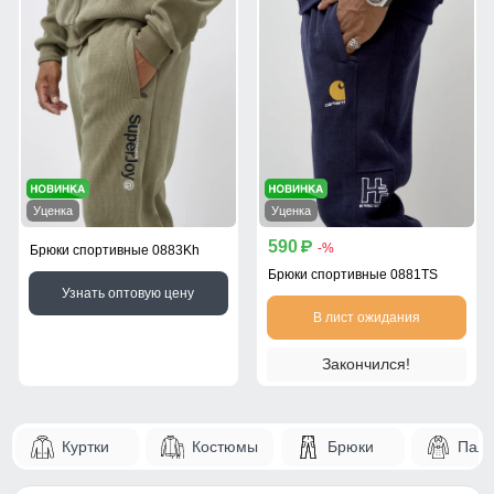
Уценка
Уценка
590
p
-%
Брюки спортивные 0883Kh
Брюки спортивные 0881TS
Узнать оптовую цену
В лист ожидания
Закончился!
Куртки
Костюмы
Брюки
Паль