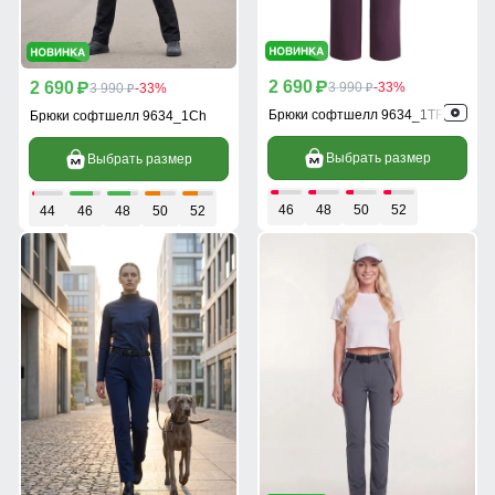
2 690
2 690
p
3 990
-33%
p
3 990
-33%
p
p
Брюки софтшелл 9634_1TF
Брюки софтшелл 9634_1Ch
Выбрать размер
Выбрать размер
46
48
50
52
44
46
48
50
52