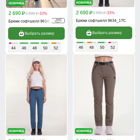
2 690
2 690
p
3 990
-33%
p
3 990
-33%
p
p
Брюки софтшелл 9634_1TC
Брюки софтшелл 9634_1TS
Выбрать размер
Выбрать размер
46
48
50
52
44
46
48
50
52