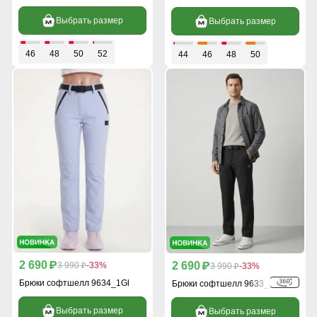
Выбрать размер
Выбрать размер
46
48
50
52
44
46
48
50
2 690
2 690
p
3 990
-33%
p
3 990
-33%
p
p
Брюки софтшелл 9634_1Gl
Брюки софтшелл 9633_1Ch
Выбрать размер
Выбрать размер