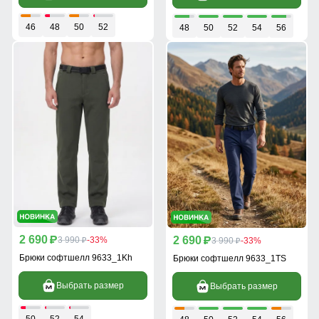
46
48
50
52
48
50
52
54
56
2 690
2 690
p
3 990
-33%
p
3 990
-33%
p
p
Брюки софтшелл 9633_1Kh
Брюки софтшелл 9633_1TS
Выбрать размер
Выбрать размер