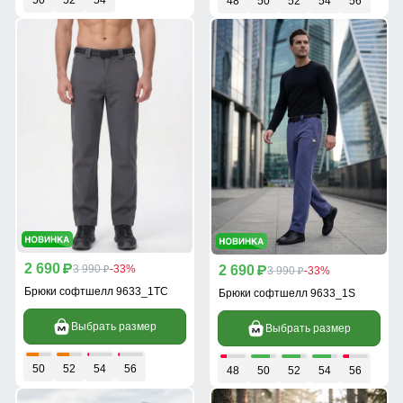
50
52
54
48
50
52
54
56
2 690
2 690
p
3 990
-33%
p
3 990
-33%
p
p
Брюки софтшелл 9633_1TC
Брюки софтшелл 9633_1S
Выбрать размер
Выбрать размер
50
52
54
56
48
50
52
54
56