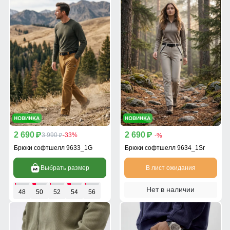
2 690
2 690
p
3 990
-33%
p
-%
p
Брюки софтшелл 9633_1G
Брюки софтшелл 9634_1Sr
Выбрать размер
В лист ожидания
Нет в наличии
48
50
52
54
56