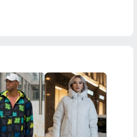
средняя
регулировочные молнии
носка