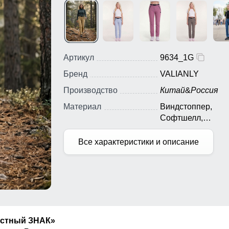
Артикул
9634_1G
Бренд
VALIANLY
Производство
Китай
&
Россия
Материал
Виндстоппер,
Софтшелл,
Мембранный мате
Полиэстер
Все характеристики и описание
естный ЗНАК»