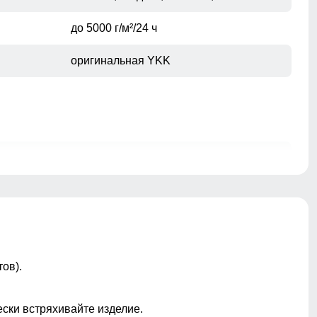
до 5000 г/м²/24 ч
оригинальная YKK
молния, кнопка, внутренняя фиксация
ветрозащитный материал,
влагозащитная пропитка, мягкий
флисовый внутренний слой,
эластичная ткань, повышенная
износостойкость, регулировка объема
ов).
талии, анатомичная посадка, свобода
движений, регулировка по низу брючин
ески встряхивайте изделие.
внутренняя система утяжки на кнопках