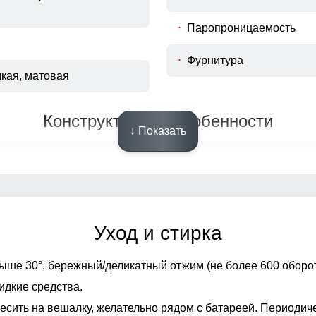
Паропроницаемость
Фурнитура
дкая, матовая
Конструктивные особенности
↓ Показать
ка зауженный
Вид застежки
зные карманы на
Особенности модели
ой молнии
Уход и стирка
ыше 30°,
бережный/деликатный отжим (не более 600 оборот
ейбл, влагозащитные
ративная строчка, ремень,
идкие средства.
ая фурнитура
есить на вешалку, желательно рядом с батареей. Периодич
Регулировка талии