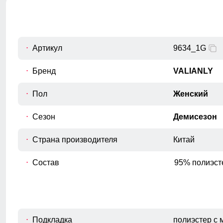
Измеряется по переднему шву, от
C
верхнего среза брюк до шагового
шва.
Обхват талии
Артикул
9634_1G
D
Измеряется вокруг самой узкой части
талии.
Бренд
VALIANLY
Обхват бедрa
Пол
Женский
E
Измеряется вокруг самой широкой
части бедер и ягодиц.
Сезон
Демисезон
Обхват низа брючины
F
Измеряется обхват штанины по
Страна производителя
Китай
нижнему краю.
Состав
95% полиэст
Подкладка
полиэстер с