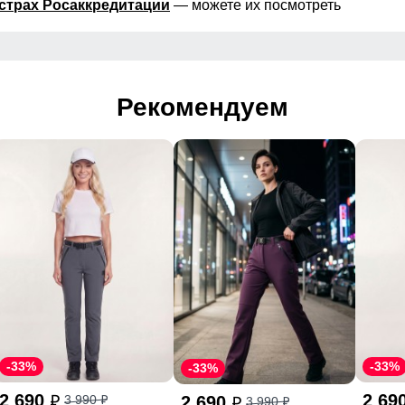
страх Росаккредитации
— можете их посмотреть
Рекомендуем
-33%
-33%
-33%
2 690
2 69
2 690
3 990
p
3 990
p
p
p