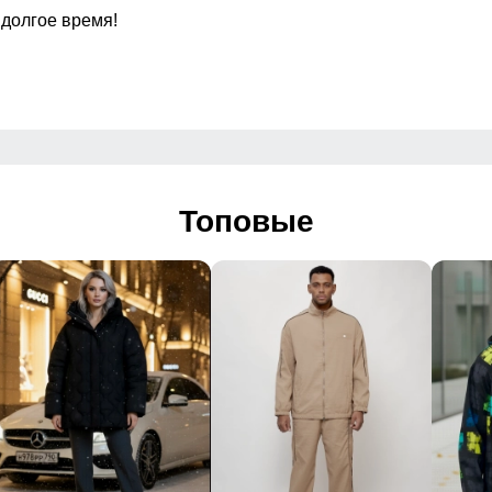
 долгое время!
аккуратно прошитые
Посадка
Низ брючин
Дизайн и стиль
Топовые
 и регулируемым ремнем
иленная
овседневный, спортивный, туристический
 фирменный логотип
 2026
лки, путешествия, активный отдых, природа, повседневная 