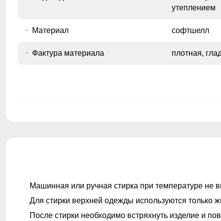
утеплением
Материал
софтшелл
Фактура материала
плотная, гла
Покрой
прямой, слег
Тип карманов
боковые вре
влагозащитн
Ветрозащита
высокая
Машинная или ручная стирка при температуре не в
Декоративные элементы
фирменный л
молнии, деко
Для стирки верхней одежды используются только ж
металлическ
После стирки необходимо встряхнуть изделие и пов