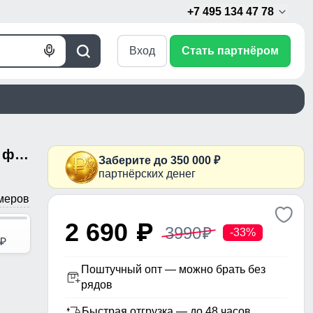
+7 495 134 47 78
Вход
Стать партнёром
Голосовой
Поиск
поиск
Женские брюки из софтшелла с флисом и регулировкой талии горчичного цвета 9634_1G
Заберите до 350 000 ₽
партнёрских денег
меров
2 690
p
3990
p
-33%
p
Поштучный опт — можно брать без
рядов
Быстрая отгрузка — до 48 часов