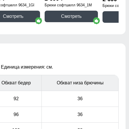
софтшелл 9634_1Gl
Брюки софтшелл 9634_1M
Брюки софтше
Смотреть
Смотреть
Смо
 Единица измерения: см.
Обхват бедер
Обхват низа брючины
92
36
96
36