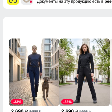
Документы на эту продукцию есть в
рее
-33%
-33%
2 690
2 690
3 990
3 990
p
p
p
p