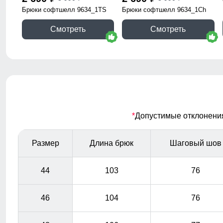
Брюки софтшелл 9634_1TS
Брюки софтшелл 9634_1Ch
Смотреть
Смотреть
*
Допустимые отклонения 
Размер
Длина брюк
Шаговый шов
44
103
76
46
104
76