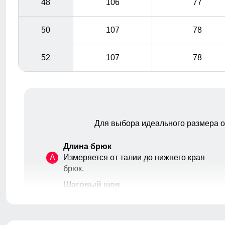
48
106
77
50
107
78
52
107
78
Для выбора идеального размера 
Длина брюк
A
Измеряется от талии до нижнего края
брюк.
Шаговый шов
B
От верхней внутренней части бедра
до нижнего края брюк.
Высота посадки