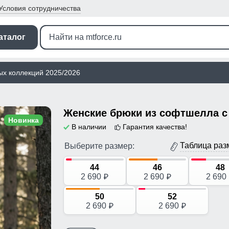
Условия
сотрудничества
аталог
ых коллекций 2025/2026
Новинка
В наличии
Гарантия качества!
Таблица раз
Выберите размер:
44
46
48
2 690
2 690
2 690
p
p
50
52
2 690
2 690
p
p