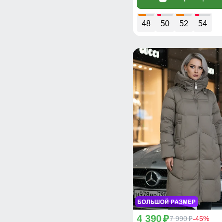
48
50
52
54
4 390
p
7 990
-45%
p