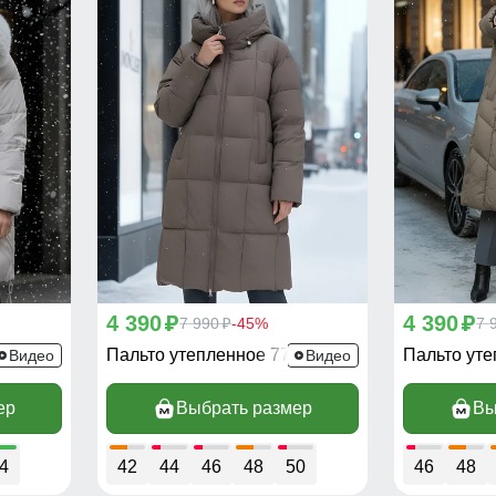
4 390
4 390
p
7 990
-45%
p
7 
p
45SK
Пальто утепленное 7741SK
Пальто ут
Видео
Видео
ер
Выбрать размер
Вы
4
42
44
46
48
50
46
48