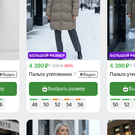
4 390
4 390
p
7 990
-45%
p
7 
p
30SK
Пальто утепленное 7779SK
Пальто ут
Видео
Видео
ер
Выбрать размер
Вы
6
48
50
52
54
56
50
52