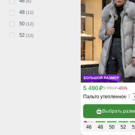
46
(6)
48
(11)
50
(12)
52
(12)
54
(11)
56
(4)
58
(1)
5 490
p
9 990
-45%
p
Пальто утепленное 77
Выбрать разм
46
48
50
52
5