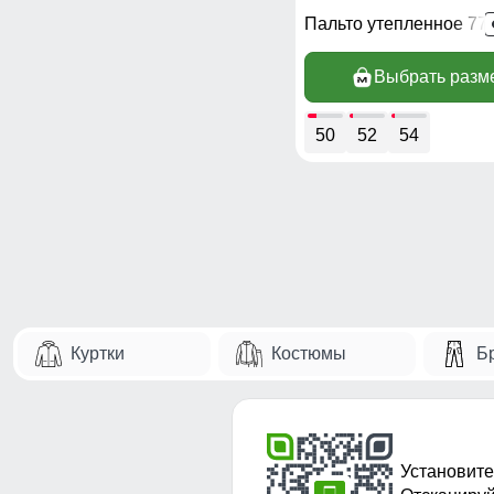
Пальто утепленное 77
Выбрать разм
50
52
54
Куртки
Костюмы
Б
Установите