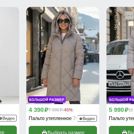
4 390
5 990
p
7 990
-45%
p
11
p
29SK
Видео
Пальто утепленное 7637SK
Пальто ут
Видео
ер
Выбрать размер
Вы