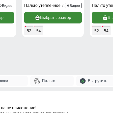
02SK
Пальто утепленное 7753SK
Пальто ут
Видео
Видео
ер
Выбрать размер
Вы
52
54
52
54
рюки
Пальто
Выгрузить
 наше приложение!