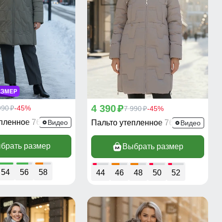
4 390
990
-45%
p
7 990
-45%
p
p
епленное 7699SK
Видео
Пальто утепленное 7638SK
Видео
брать размер
Выбрать размер
54
56
58
44
46
48
50
52