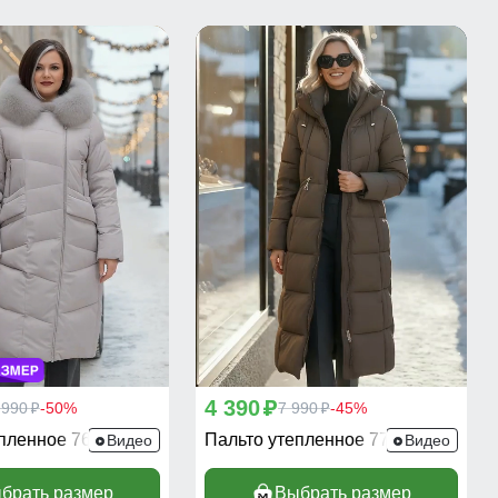
4 390
 990
-50%
p
7 990
-45%
p
p
епленное 7626SK
Пальто утепленное 7729SK
Видео
Видео
брать размер
Выбрать размер