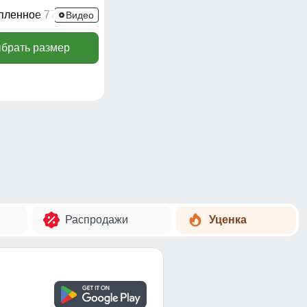
епленное 7732SK
Видео
брать размер
Распродажи
Уценка