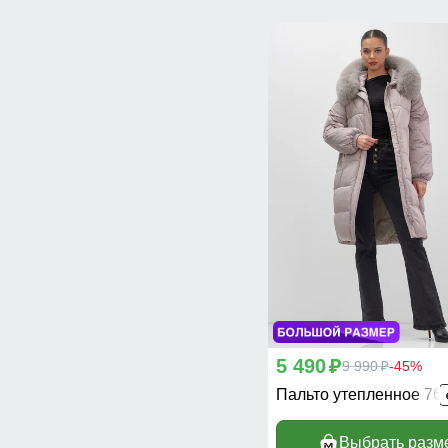
5 490
p
9 990
-45%
p
Пальто утепленное 76
Выбрать разм