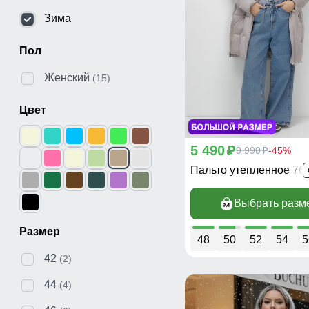
Зима
Пол
Женский
(15)
Цвет
5 490
p
9 990
-45%
p
Пальто утепленное 76
Выбрать разм
Размер
48
50
52
54
5
42
(2)
44
(4)