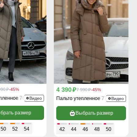
4 390
990
-45%
p
7 990
-45%
p
p
епленное 7628SK
Видео
Пальто утепленное 7748SK
Видео
брать размер
Выбрать размер
50
52
54
42
44
46
48
50