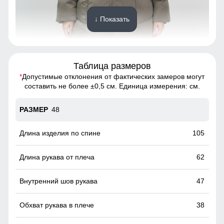
↓ Показать
Таблица размеров
*
Допустимые отклонения от фактических замеров могут
Пальто подчёркивает силуэт, удобно сидит по фигуре и не
составить не более ±0,5 см. Единица измерения: см.
сковывает движений.
48
Вместительные карманы!
Это практичное и удобное решение для повседневного
105
использования. Они легко вмещают телефон, перчатки и
другие необходимые мелочи, позволяя обойтись без
62
сумки. Карманы расположены удобно и защищены от
ветра, что делает их идеальными для холодной погоды.
47
38