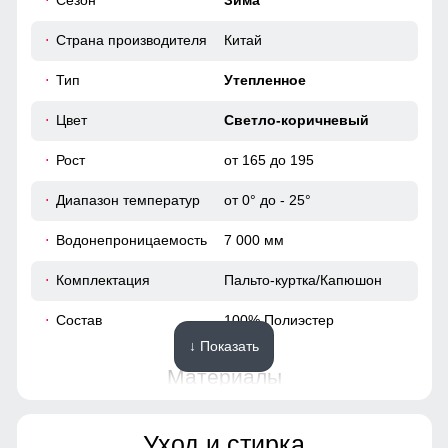
Сезон
Зима
116
Фиксаторы на капюшоне!
Это специальные элементы, предназначенные для
Страна производителя
Китай
122
регулировки его объема и плотности прилегания к голове.
Они помогают защитить от ветра и дождя, обеспечивая
Тип
Утепленное
комфорт и тепло.
42
Цвет
Светло-коричневый
64
Рост
от 165 до 195
Диапазон температур
от 0° до - 25°
52
Водонепроницаемость
7 000 мм
109
Комплектация
Пальто-куртка/Капюшон
64
Состав
100% Полиэстер
↓ Показать
48
Материалы
40
Материал
Мембранные материалы,
Уход и стирка
Полиэстер, Плащевка,