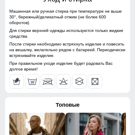
120
Болонь, Экологичные
материалы
Машинная или ручная стирка при температуре не выше
126
30°,
бережный/деликатный отжим (не более 600
Материал подкладки
Полиэстер
оборотов).
43
Для стирки верхней одежды используются только жидкие
Материал подкладки
Полиэстер
Это специальные элементы, предназначенные для
средства.
капюшона
регулировки его объема и плотности прилегания к голове.
После стирки необходимо встряхнуть изделие и повесить
64
Они помогают защитить от ветра и дождя, обеспечивая
на вешалку, желательно рядом с батареей. Периодически
Материал подкладки
Полиэстер
комфорт и тепло.
встряхивайте изделие.
воротника
При правильном уходе изделие будет радовать Вас
54
Утеплённый капюшон!
Материал подкладки
Полиэстер
долгое время!
кармана
Надёжно защищает от холода, ветра и осадков. Идеален
110
для зимней погоды, не требует головного убора.
Материал наполнителя
Тинсулейт
64
Фактура материала
гладкая, стеганная
Топовые
48
Утеплитель гр
от 460 до 660
40
Плотность утеплителя (г/
240
кв.м)