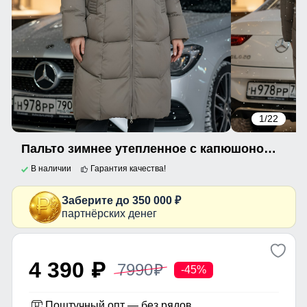
1
/22
Пальто зимнее утепленное с капюшоном женское светло-коричневого цвета 7702SK
В наличии
Гарантия качества!
Заберите до 350 000 ₽
партнёрских денег
4 390
7990
p
p
-45%
Поштучный опт — без рядов