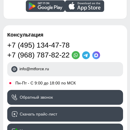
Карманы, Манжеты
136
Внутренние швы
Проклеены/Прошиты
Вид застежки
Двойная молния
45
Консультация
Особенности модели
быстросохнущая,
64
ветрозащита,
+7 (495) 134-47-78
водоотталкивающий
+7 (968) 787-82-22
материал,
гипоаллергенный
материал, дышащий
info@mtforce.ru
Узнайте как правильно снять
материал
мерки
•
Пн-Пт - С 9:00 до 18:00 по МСК
Для выбора идеального размера одежды,
Дизайн и стиль
рекомендуем Вам измерить следующие
параметры при помощи сантиметровой ленты.
Обратный звонок
Вид одежды
Свободная, утепленная
модель
Длина изделия
A
Измеряется от верхней точки плеча
Скачать прайс-лист
Стиль
Элегантный, Офисный/
до нижнего края пальто.
школьный, Повседневный
Длина рукава