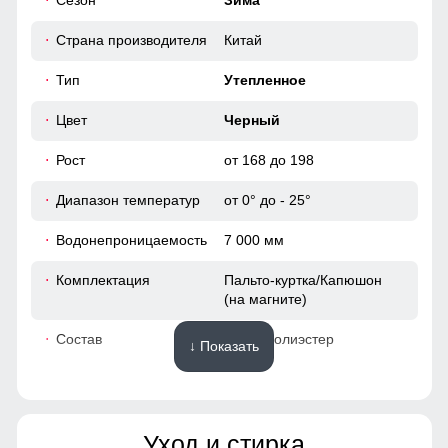
Сезон
Зима
112
магнитом!
Страна производителя
Китай
Удобно и надёжно, без лишних деталей. Обеспечивает
112
аккуратный вид стиль и комфортную посадку.
Тип
Утепленное
42
Цвет
Черный
66
Рост
от 168 до 198
Диапазон температур
от 0° до - 25°
48
Водонепроницаемость
7 000 мм
100
Комплектация
Пальто-куртка/Капюшон
(на магните)
66
Состав
100% Полиэстер
↓ Показать
49
Материалы
40
Уход и стирка
Материал
Мембранные материалы,