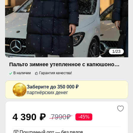
1
/23
Пальто зимнее утепленное с капюшоном женское черного цвета 7700Ch
В наличии
Гарантия качества!
Заберите до 350 000 ₽
партнёрских денег
4 390
7990
p
p
-45%
Поштучный опт — без рядов