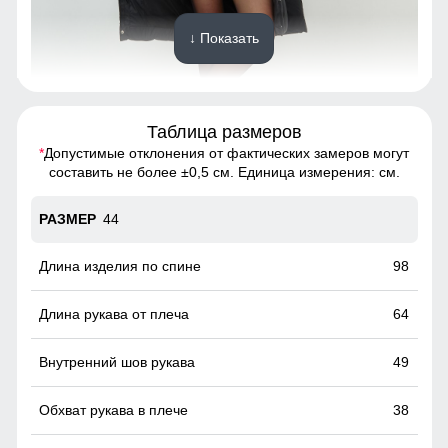
↓ Показать
Таблица размеров
Плотный полиэстер — тёплый, износостойкий и приятный
к телу. Внутренний карман удобно подходит для
*
Допустимые отклонения от фактических замеров могут
телефона, документов и разных мелочей!
составить не более ±0,5 см. Единица измерения: см.
Вместительные карманы!
44
Это практичное и удобное решение для повседневного
использования. Они легко вмещают телефон, перчатки и
98
другие необходимые мелочи, позволяя обойтись без
сумки. Карманы расположены удобно и защищены от
64
ветра, что делает их идеальными для холодной погоды.
49
38