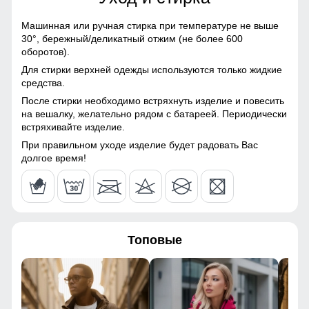
116
Полиэстер, Плащевка,
Болонь, Экологичные
Машинная или ручная стирка при температуре не выше
материалы
116
30°,
бережный/деликатный отжим (не более 600
оборотов).
Материал подкладки
Полиэстер
43
Для стирки верхней одежды используются только жидкие
средства.
Удобно и надёжно, без лишних деталей. Обеспечивает
Материал подкладки
Полиэстер
аккуратный вид стиль и комфортную посадку.
После стирки необходимо встряхнуть изделие и повесить
капюшона
66
на вешалку, желательно рядом с батареей. Периодически
встряхивайте изделие.
Материал подкладки
Полиэстер
Пояс и шнуровка!
кармана
При правильном уходе изделие будет радовать Вас
50
Эти элементы позволяют отрегулировать капюшон по
долгое время!
объёму, обеспечивая надёжную защиту от ветра и
Материал наполнителя
Синтепон
холода, а также подчёркивают аккуратный и ухоженный
100
вид.
Фактура материала
Шероховатая, стеганная
65
Утеплитель гр
от 480 до 680
Топовые
49
Плотность утеплителя (г/
240
кв.м)
40
Конструктивные особенности