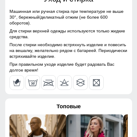
120
Болонь, Экологичные
материалы
Машинная или ручная стирка при температуре не выше
126
30°,
бережный/деликатный отжим (не более 600
Материал подкладки
Полиэстер
оборотов).
43
Для стирки верхней одежды используются только жидкие
Материал подкладки
Полиэстер
Защищают от ветра и не пропускают холод, обеспечивая
средства.
капюшона
комфорт и тепло.
После стирки необходимо встряхнуть изделие и повесить
64
на вешалку, желательно рядом с батареей. Периодически
Материал подкладки
Полиэстер
Материал подкладки!
встряхивайте изделие.
воротника
Плотный полиэстер — тёплый, износостойкий и приятный
При правильном уходе изделие будет радовать Вас
54
Материал подкладки
Полиэстер
к телу. Внутренний карман удобно подходит для
долгое время!
кармана
телефона, документов и разных мелочей!
110
Материал наполнителя
Тинсулейт
64
Фактура материала
гладкая, стеганная
Топовые
48
Утеплитель гр
от 460 до 660
40
Плотность утеплителя (г/
240
кв.м)