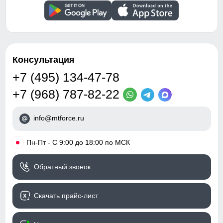
комфорт и тепло.
Карманы, Манжеты
136
Внутренние швы
Проклеены/Прошиты
Вид застежки
Двойная молния
45
Консультация
Особенности модели
быстросохнущая,
64
ветрозащита,
+7 (495) 134-47-78
водоотталкивающий
+7 (968) 787-82-22
материал,
гипоаллергенный
материал, дышащий
info@mtforce.ru
Узнайте как правильно снять
материал
мерки
•
Пн-Пт - С 9:00 до 18:00 по МСК
Для выбора идеального размера одежды,
Дизайн и стиль
рекомендуем Вам измерить следующие
параметры при помощи сантиметровой ленты.
Обратный звонок
Вид одежды
Свободная, утепленная
модель
Длина изделия
A
Измеряется от верхней точки плеча
Скачать прайс-лист
Стиль
Элегантный, Офисный/
до нижнего края пальто.
школьный, Повседневный
Длина рукава