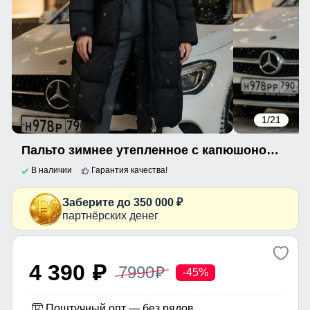
1
/21
Пальто зимнее утепленное с капюшоном женское черного цвета 7702Ch
В наличии
Гарантия качества!
Заберите до 350 000 ₽
партнёрских денег
4 390
7990
p
p
-45%
Поштучный опт — без рядов