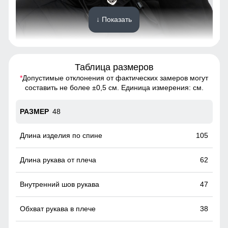
↓ Показать
Таблица размеров
*
Допустимые отклонения от фактических замеров могут
Надёжно защищает от холода, ветра и осадков. Идеален
составить не более ±0,5 см. Единица измерения: см.
для зимней погоды, не требует головного убора.
48
Вместительные карманы!
Это практичное и удобное решение для повседневного
105
использования. Они легко вмещают телефон, перчатки и
другие необходимые мелочи, позволяя обойтись без
62
сумки. Карманы расположены удобно и защищены от
ветра, что делает их идеальными для холодной погоды.
47
38