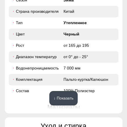
Сезон
Зима
116
Трикотажные манжеты!
Защищают от ветра и не пропускают холод, обеспечивая
Страна производителя
Китай
122
комфорт и тепло.
Тип
Утепленное
42
Цвет
Черный
64
Рост
от 165 до 195
Диапазон температур
от 0° до - 25°
52
Водонепроницаемость
7 000 мм
109
Комплектация
Пальто-куртка/Капюшон
64
Состав
100% Полиэстер
↓ Показать
48
Материалы
40
Материал
Мембранные материалы,
Уход и стирка
Полиэстер, Плащевка,