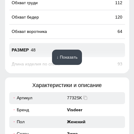
112
120
64
48
↓ Показать
93
73
Характеристики и описание
47
Артикул
7732SK
Это практичное и удобное решение для повседневного
40
Бренд
Visdeer
использования. Они легко вмещают телефон, перчатки и
другие необходимые мелочи, позволяя обойтись без
116
Пол
Женский
сумки. Карманы расположены удобно и защищены от
ветра, что делает их идеальными для холодной погоды.
Сезон
Зима