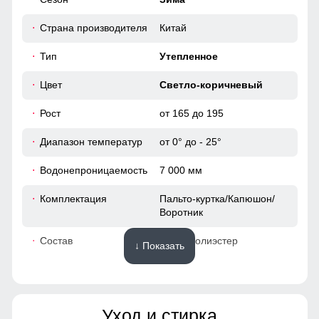
124
Фиксаторы на капюшоне!
Страна производителя
Китай
64
Это специальные элементы, предназначенные для
регулировки его объема и плотности прилегания к голове.
Тип
Утепленное
Они помогают защитить от ветра и дождя, обеспечивая
комфорт и тепло.
50
Цвет
Светло-коричневый
Рост
от 165 до 195
95
Диапазон температур
от 0° до - 25°
74
Водонепроницаемость
7 000 мм
49
Комплектация
Пальто-куртка/Капюшон/
Воротник
40
Состав
100% Полиэстер
↓ Показать
120
Материалы
128
Уход и стирка
Материал
Мембранные материалы,