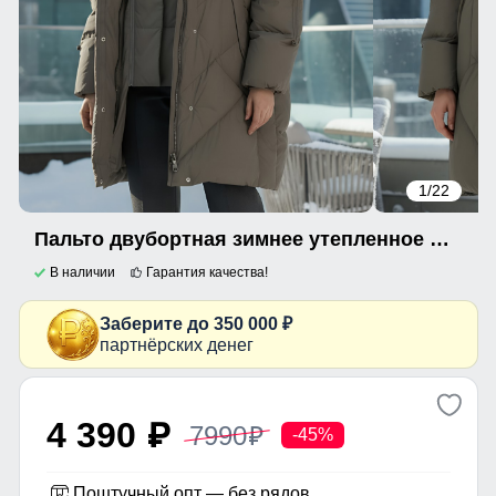
1
/22
Пальто двубортная зимнее утепленное женское светло-коричневого цвета 7732SK
В наличии
Гарантия качества!
Заберите до 350 000 ₽
партнёрских денег
4 390
7990
p
p
-45%
Поштучный опт — без рядов