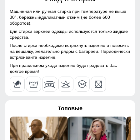
64
Полиэстер, Плащевка,
Болонь, Экологичные
Машинная или ручная стирка при температуре не выше
материалы
30°,
бережный/деликатный отжим (не более 600
52
оборотов).
Материал подкладки
Полиэстер
Для стирки верхней одежды используются только жидкие
95
средства.
Материал подкладки
Полиэстер
Это специальные элементы, предназначенные для
После стирки необходимо встряхнуть изделие и повесить
капюшона
регулировки его объема и плотности прилегания к голове.
75
на вешалку, желательно рядом с батареей. Периодически
Они помогают защитить от ветра и дождя, обеспечивая
встряхивайте изделие.
Материал подкладки
Полиэстер
комфорт и тепло.
кармана
49
При правильном уходе изделие будет радовать Вас
долгое время!
Двубортная съёмная подкладка!
Материал наполнителя
Синтепон
44
Обеспечивает дополнительное тепло в холодную погоду,
легко снимается при потеплении. Стильный двубортный
Фактура материала
Шероховатая, стеганная
крой добавляет образу элегантности и комфорта.
124
Утеплитель гр
от 400 до 580
Топовые
132
Плотность утеплителя (г/
240
кв.м)
64
Конструктивные особенности