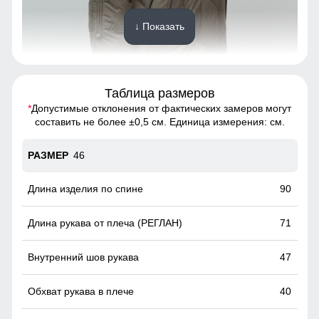
↓ Показать
Таблица размеров
*
Допустимые отклонения от фактических замеров могут
Позволяют легко регулировать длину, создавая стильный
составить не более ±0,5 см. Единица измерения: см.
эффект 3/4. Это не только удобно, но и добавляет образу
лёгкости и динамики, подчёркивая индивидуальность.
46
Вместительные карманы!
90
Это практичное и удобное решение для повседневного
использования. Они легко вмещают телефон, перчатки и
71
другие необходимые мелочи, позволяя обойтись без
сумки. Карманы расположены удобно и защищены от
ветра, что делает их идеальными для холодной погоды.
47
40