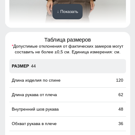
↓ Показать
Таблица размеров
Удобно расстёгивается снизу, не стесняет движения,
особенно комфортна при вождении и в поездках на
*
Допустимые отклонения от фактических замеров могут
транспорте.
составить не более ±0,5 см. Единица измерения: см.
Вместительные карманы!
44
Это практичное и удобное решение для повседневного
использования. Они легко вмещают телефон, перчатки и
120
другие необходимые мелочи, позволяя обойтись без
сумки. Карманы расположены удобно и защищены от
62
ветра, что делает их идеальными для холодной погоды.
48
36