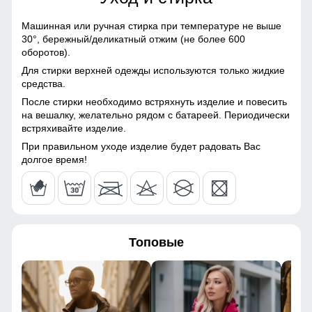
112
Болонь, Экологичные
материалы
Машинная или ручная стирка при температуре не выше
120
30°,
бережный/деликатный отжим (не более 600
Материал подкладки
Полиэстер
оборотов).
Плотный полиэстер — тёплый, износостойкий и приятный
41
Для стирки верхней одежды используются только жидкие
Материал подкладки
Полиэстер
к телу. Внутренний карман удобно подходит для
средства.
капюшона
телефона, документов и разных мелочей!
После стирки необходимо встряхнуть изделие и повесить
70
на вешалку, желательно рядом с батареей. Периодически
Материал подкладки
Полиэстер
встряхивайте изделие.
Вместительные карманы на молнии!
кармана
При правильном уходе изделие будет радовать Вас
50
Это практичное и удобное решение для повседневного
Материал наполнителя
Синтепон
долгое время!
использования. Они легко вмещают телефон, перчатки и
другие необходимые мелочи, позволяя обойтись без
124
Фактура материала
Шероховатая, стеганная
сумки. Карманы расположены удобно и защищены от
ветра, что делает их идеальными для холодной погоды.
65
Утеплитель гр
от 480 до 640
Топовые
Плотность утеплителя (г/
240
50
кв.м)
40
Конструктивные особенности