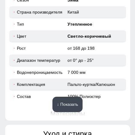
Сезон
Зима
108
Плотный полиэстер — тёплый, износостойкий и приятный
Страна производителя
Китай
к телу. Внутренний карман удобно подходит для
116
телефона, документов и разных мелочей!
Тип
Утепленное
41
Цвет
Светло-коричневый
68
Рост
от 168 до 198
Диапазон температур
от 0° до - 25°
48
Водонепроницаемость
7 000 мм
122
Комплектация
Пальто-куртка/Капюшон
65
Состав
100% Полиэстер
↓ Показать
49
Материалы
40
Материал
Мембранные материалы,
Уход и стирка
Полиэстер, Плащевка,