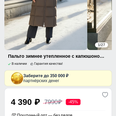
1
/27
Пальто зимнее утепленное с капюшоном женское светло-коричневого цвета 7729SK
В наличии
Гарантия качества!
Заберите до 350 000 ₽
партнёрских денег
4 390
7990
p
p
-45%
Поштучный опт — без рядов