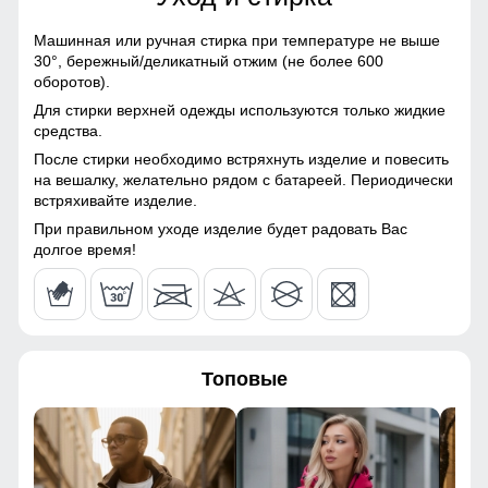
120
Болонь, Экологичные
материалы
Машинная или ручная стирка при температуре не выше
124
30°,
бережный/деликатный отжим (не более 600
Материал подкладки
Полиэстер
оборотов).
44
Для стирки верхней одежды используются только жидкие
Материал подкладки
Полиэстер
Надёжно защищает от холода, ветра и осадков. Идеален
средства.
капюшона
для зимней погоды, не требует головного убора.
После стирки необходимо встряхнуть изделие и повесить
62
на вешалку, желательно рядом с батареей. Периодически
Материал подкладки
Полиэстер
Трикотажные манжеты!
встряхивайте изделие.
кармана
Защищают от ветра и не пропускают холод, обеспечивая
При правильном уходе изделие будет радовать Вас
56
Материал наполнителя
Верблюжья шерсть
комфорт и тепло.
долгое время!
98
Фактура материала
Гладкая, стеганная
64
Утеплитель гр
от 320 до 420
Топовые
Плотность утеплителя (г/
220
48
кв.м)
42
Конструктивные особенности