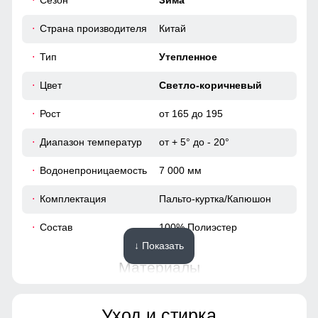
Сезон
Зима
116
Утеплённый капюшон!
Надёжно защищает от холода, ветра и осадков. Идеален
Страна производителя
Китай
120
для зимней погоды, не требует головного убора.
Тип
Утепленное
43
Цвет
Светло-коричневый
62
Рост
от 165 до 195
Диапазон температур
от + 5° до - 20°
54
Водонепроницаемость
7 000 мм
96
Комплектация
Пальто-куртка/Капюшон
64
Состав
100% Полиэстер
↓ Показать
48
Материалы
42
Материал
Мембранные материалы,
Уход и стирка
Полиэстер, Плащевка,