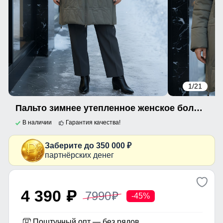
1
/21
Пальто зимнее утепленное женское большого размера светло-коричневого цвета 7699SK
В наличии
Гарантия качества!
Заберите до 350 000 ₽
партнёрских денег
4 390
7990
p
p
-45%
Поштучный опт — без рядов