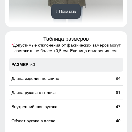
↓ Показать
Таблица размеров
*
Допустимые отклонения от фактических замеров могут
Пальто подчёркивает силуэт, удобно сидит по фигуре и не
составить не более ±0,5 см. Единица измерения: см.
сковывает движений.
50
Вместительные карманы!
Это практичное и удобное решение для повседневного
94
использования. Они легко вмещают телефон, перчатки и
другие необходимые мелочи, позволяя обойтись без
61
сумки. Карманы расположены удобно и защищены от
ветра, что делает их идеальными для холодной погоды.
47
40