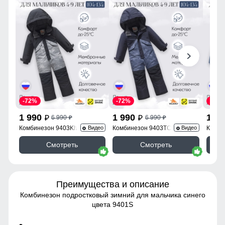
-72%
-72%
-72%
1 990
1 990
1 9
6 990
6 990
p
p
p
p
Комбинезон 9403Kh
Комбинезон 9403TC
Комби
Видео
Видео
Смотреть
Смотреть
Преимущества и описание
Комбинезон подростковый зимний для мальчика синего
цвета 9401S