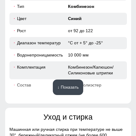
38
влаге.
Тип
Комбинезон
38
Цвет
Синий
Рост
от 92 до 122
41
Диапазон температур
°С от + 5° до -25°
110 (5 ЛЕТ)
Водонепроницаемость
10 000 мм
95
Комплектация
Комбинезон/Капюшон/
Силиконовые штрипки
47
Состав
100% Полиэстер
↓ Показать
40
Материалы
40
Уход и стирка
Материал
Мембранные материалы,
Полиэстер, Плащевка,
42
Тефлон
Машинная или ручная стирка при температуре не выше
30°,
бережный/деликатный отжим (не более 600