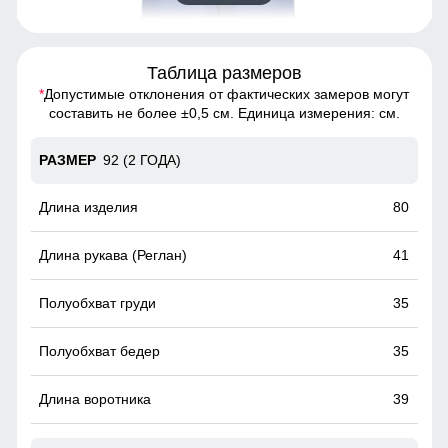
Таблица размеров
*
Допустимые отклонения от фактических замеров могут
Комбинезон - идеальный выбор для тех, кто хочет
составить не более ±0,5 см. Единица измерения: см.
выглядеть стильно и чувствовать себя комфортно в
любую погоду
92 (2 ГОДА)
Съемный ветрозащитный капюшон
80
Капюшон надежно защищает от различных внешних
факторов, таких как ветер.
41
35
35
39