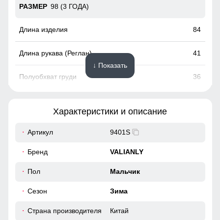
98 (3 ГОДА)
84
41
↓ Показать
36
36
Характеристики и описание
40
Артикул
9401S
Капюшон надежно защищает от различных внешних
Бренд
VALIANLY
факторов, таких как ветер.
104 (4 ГОДА)
Пол
Мальчик
Гарантия сухости при любой погоде
90
Сезон
Зима
Куртка с водонепроницаемостью 10000мм обеспечит
непревзойденную защиту от дождя. Мембранные
42
материалы гарантируют сухость и комфорт, позволяя
Страна производителя
Китай
оставаться активным в любую погоду, не беспокоясь о