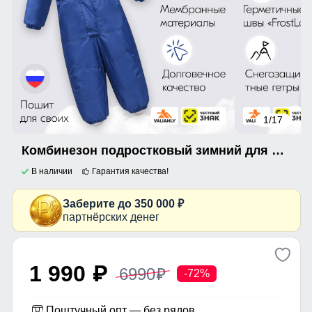
1
/17
Комбинезон подростковый зимний для мальчика синего цвета 9401S
В наличии
Гарантия качества!
Заберите до 350 000 ₽
партнёрских денег
1 990
6990
p
p
-72%
Поштучный опт — без рядов