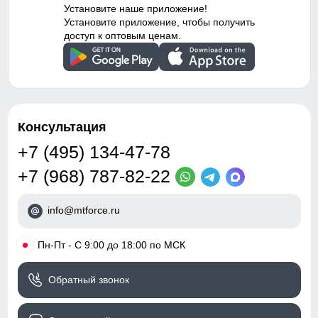
водоотталкивающий
Установите наше приложение!
материал,
Установите приложение, чтобы получить
55
гипоаллергенный
доступ к оптовым ценам.
материал, с начесом,
светоотражающие детали
33
Дизайн и стиль
20
Консультация
Вид одежды
Горнолыжная/Свободная/
104 (4 ГОДА)
Утепленная модель
+7 (495) 134-47-78
+7 (968) 787-82-22
Стиль
Повседневный,
60
Спортивный
info@mtforce.ru
37
Рисунок
Надписи, Логотип,
Однотонный, Светится в
темноте, Клетка
•
Пн-Пт - С 9:00 до 18:00 по МСК
20
Коллекция
Осень-зима 2024
Обратный звонок
110 (5 ЛЕТ)
Ветрозащитная планка нужна для защиты от ветра и
Тренд
бэби-долл
холодного воздуха который может проникнуть внутрь