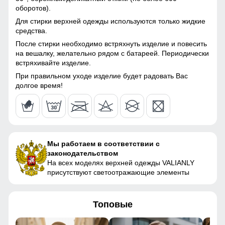
Материал подкладки
Полиэстер/с начесом
Куртка с водонепроницаемостью 10000мм обеспечит
оборотов).
116 (6 ЛЕТ)
комбинезона
непревзойденную защиту от дождя. Мембранные
Для стирки верхней одежды используются только жидкие
материалы гарантируют сухость и комфорт, позволяя
средства.
98
Материал подкладки
Полиэстер/с начесом
оставаться активным в любую погоду, не беспокоясь о
После стирки необходимо встряхнуть изделие и повесить
капюшона
влаге.
на вешалку, желательно рядом с батареей. Периодически
47
встряхивайте изделие.
Материал подкладки
Полиэстер/с начесом
Высокий воротник
воротника
При правильном уходе изделие будет радовать Вас
40
Элемент одежды нужен для защиты шеи от холода, но со
долгое время!
Материал наполнителя
Тинсулейт
временем стал стильной и модной деталью гардероба.
40
Фактура материала
сетка
43
Утеплитель, гр
от 340 до 480 гр
Мы работаем в соответствии с
законодательством
Плотность утеплителя (г/
220
122 (7 ЛЕТ)
На всех моделях верхней одежды VALIANLY
кв.м)
присутствуют светоотражающие элементы
102
Конструктивные особенности
Топовые
51
Покрой
свободный