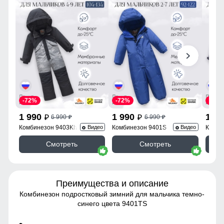
-72%
-72%
-72%
1 990
1 990
1 9
6 990
6 990
p
p
p
p
Комбинезон 9403Kh
Комбинезон 9401S
Комби
Видео
Видео
Смотреть
Смотреть
Преимущества и описание
Комбинезон подростковый зимний для мальчика темно-
синего цвета 9401TS