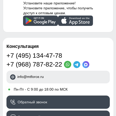
водоотталкивающий
Установите наше приложение!
материал,
Установите приложение, чтобы получить
55
гипоаллергенный
доступ к оптовым ценам.
материал, с начесом,
светоотражающие детали
33
Дизайн и стиль
20
Консультация
Вид одежды
Горнолыжная/Свободная/
104 (4 ГОДА)
Утепленная модель
+7 (495) 134-47-78
+7 (968) 787-82-22
Стиль
Повседневный,
60
Спортивный
info@mtforce.ru
37
Рисунок
Надписи, Логотип,
Однотонный, Светится в
темноте, Клетка
•
Пн-Пт - С 9:00 до 18:00 по МСК
20
Коллекция
Осень-зима 2024
Обратный звонок
110 (5 ЛЕТ)
Тренд
бэби-долл