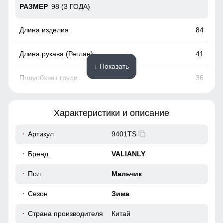
98 (3 ГОДА)
84
41
↓ Показать
36
36
Характеристики и описание
40
Артикул
9401TS
Ветрозащитная планка нужна для защиты от ветра и
Бренд
VALIANLY
холодного воздуха который может проникнуть внутрь
104 (4 ГОДА)
через молнию куртки.
Пол
Мальчик
90
Водонепроницаемость: 10000 мм
Сезон
Зима
Ткань костюма обработана водоотталкивающей
42
пропиткой снаружи и антибактериальной внутри.
Страна производителя
Китай
Водонепроницаемая мембрана обеспечивает