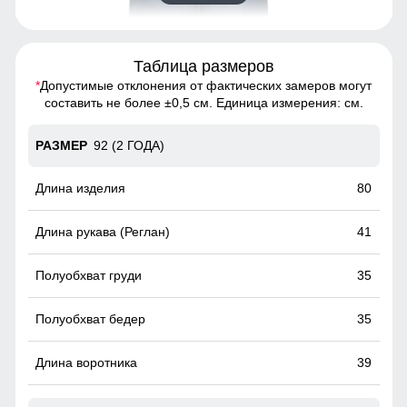
Таблица размеров
*
Допустимые отклонения от фактических замеров могут
Комбинезон - идеальный выбор для тех, кто хочет
составить не более ±0,5 см. Единица измерения: см.
выглядеть стильно и чувствовать себя комфортно в
любую погоду
92 (2 ГОДА)
Ветрозащитная планка
80
Ветрозащитная планка нужна для защиты от ветра и
холодного воздуха который может проникнуть внутрь
41
через молнию куртки.
35
35
39