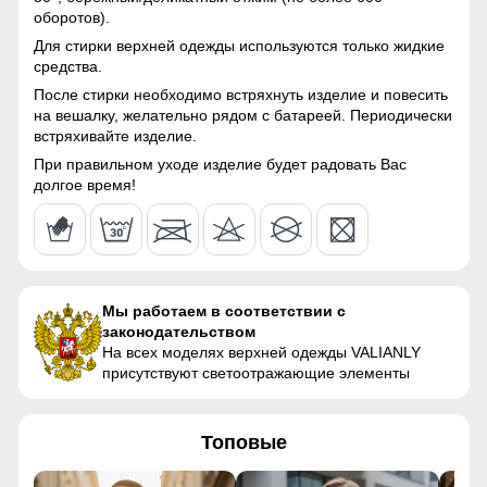
Материал подкладки
Полиэстер/с начесом
оборотов).
116 (6 ЛЕТ)
комбинезона
Ткань костюма обработана водоотталкивающей
Для стирки верхней одежды используются только жидкие
пропиткой снаружи и антибактериальной внутри.
средства.
98
Материал подкладки
Полиэстер/с начесом
Водонепроницаемая мембрана обеспечивает
После стирки необходимо встряхнуть изделие и повесить
капюшона
превосходную защиту при мокром снеге или ледяном
на вешалку, желательно рядом с батареей. Периодически
дожде и оперативно отводит влагу от тела наружу,
47
встряхивайте изделие.
Материал подкладки
Полиэстер/с начесом
сохраняя тепло и комфорт.
воротника
При правильном уходе изделие будет радовать Вас
40
долгое время!
Светоотражающие элементы
Материал наполнителя
Тинсулейт
Направлены на отражение всего света, попадающего на
40
них с целью предотвращения дорожно-транспортного
Фактура материала
сетка
происшествия.
43
Утеплитель, гр
от 340 до 480 гр
Мы работаем в соответствии с
законодательством
Плотность утеплителя (г/
220
122 (7 ЛЕТ)
На всех моделях верхней одежды VALIANLY
кв.м)
присутствуют светоотражающие элементы
102
Конструктивные особенности
Топовые
51
Покрой
свободный