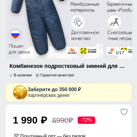
1
/17
Комбинезон подростковый зимний для мальчика темно-синего цвета 9401TS
В наличии
Гарантия качества!
Заберите до 350 000 ₽
партнёрских денег
1 990
6990
p
p
-72%
Поштучный опт — без рядов