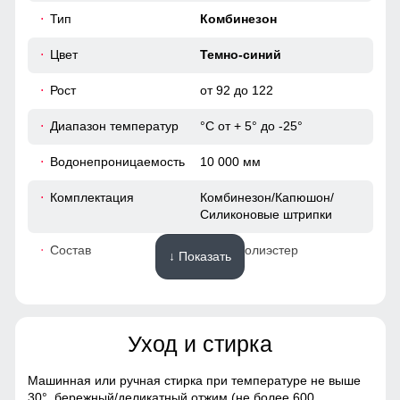
38
превосходную защиту при мокром снеге или ледяном
Тип
Комбинезон
дожде и оперативно отводит влагу от тела наружу,
сохраняя тепло и комфорт.
38
Цвет
Темно-синий
Рост
от 92 до 122
41
Диапазон температур
°С от + 5° до -25°
110 (5 ЛЕТ)
Водонепроницаемость
10 000 мм
95
Комплектация
Комбинезон/Капюшон/
Силиконовые штрипки
47
Состав
100% Полиэстер
↓ Показать
40
Материалы
40
Уход и стирка
Материал
Мембранные материалы,
Полиэстер, Плащевка,
42
Тефлон
Машинная или ручная стирка при температуре не выше
30°,
бережный/деликатный отжим (не более 600