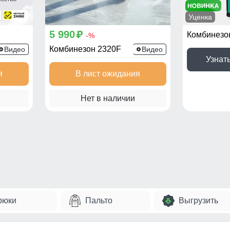
Уценка
5 990
p
Комбинезо
-%
Комбинезон 2320F
Видео
Видео
Узнат
я
В лист ожидания
Нет в наличии
рюки
Пальто
Выгрузить