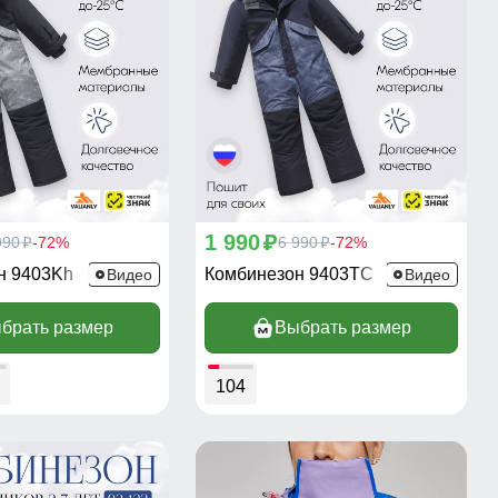
1 990
990
-72%
p
6 990
-72%
p
p
н 9403Kh
Комбинезон 9403TC
Видео
Видео
брать размер
Выбрать размер
104