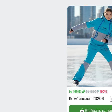
128
(1)
5 990
p
11 990
-50%
p
Комбинезон 2320S
Выбрать разм