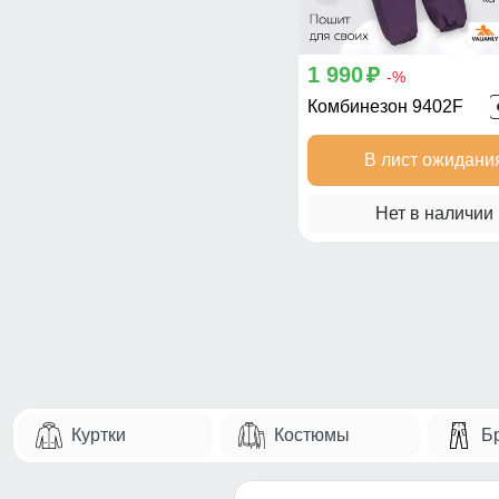
1 990
p
-%
Комбинезон 9402F
В лист ожидани
Нет в наличии
Куртки
Костюмы
Б