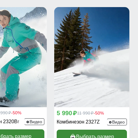
5 990
 990
-50%
p
11 990
-50%
p
p
н 2320Br
Видео
Комбинезон 2327Z
Видео
брать размер
Выбрать размер