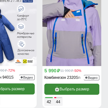
5 990
990
-72%
p
11 990
-50%
p
p
н 9401S
Видео
Комбинезон 2320Sn
Видео
брать размер
Выбрать размер
42
44