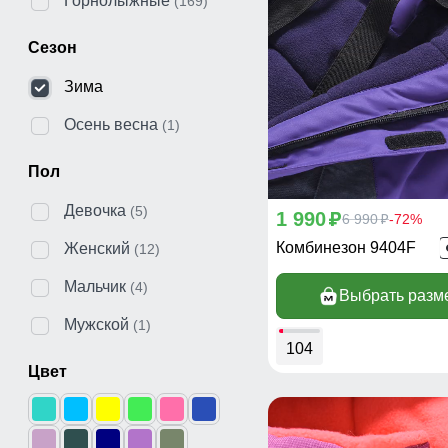
Горнолыжные
(169)
Сезон
Зима
Осень весна
(1)
Пол
Девочка
(5)
1 990
p
6 990
-72%
p
Комбинезон 9404F
Женский
(12)
Мальчик
(4)
Выбрать разм
Мужской
(1)
104
Цвет