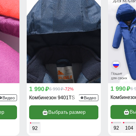
1 990
1 990
p
6 
p
6 990
-72%
p
Комбинезо
Комбинезон 9401TS
Видео
Видео
Вы
ер
Выбрать размер
92
104
92