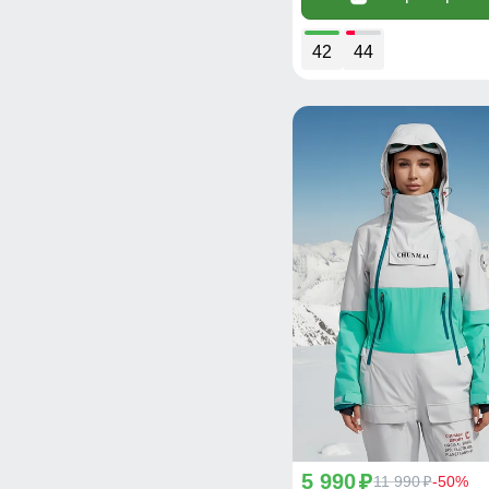
42
44
5 990
p
11 990
-50%
p