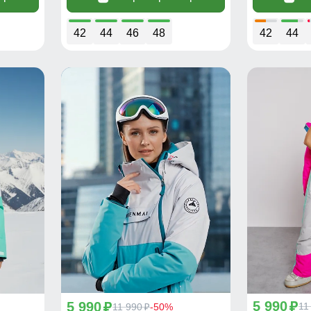
42
44
46
48
42
44
5 990
5 990
p
11
p
11 990
-50%
p