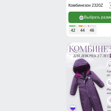
Комбинезон 2320Z
Выбрать разм
42
44
46