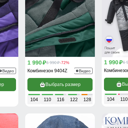
1 990
1 990
p
6 
p
6 990
-72%
p
Комбинезо
Комбинезон 9404Z
Видео
Видео
Вы
ер
Выбрать размер
104
110
104
110
116
122
128