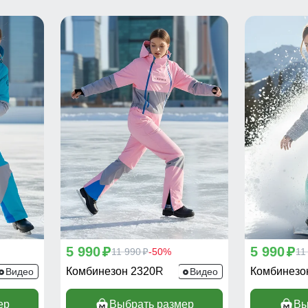
5 990
5 990
p
11 990
-50%
p
11
p
Комбинезон 2320R
Комбинезо
Видео
Видео
ер
Выбрать размер
Вы