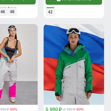
46
48
42
5 990
 990
-50%
p
11 990
-50%
p
p