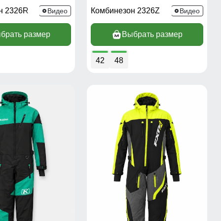
н 2326R
Комбинезон 2326Z
Видео
Видео
брать размер
Выбрать размер
42
48