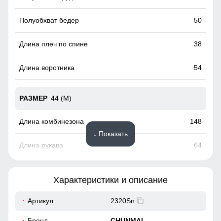
50
38
54
44 (M)
148
↓ Показать
64
50
Характеристики и описание
52
Артикул
2320Sn
Прорезные карманы служат местом хранения различных
мелочей.
39
Бренд
CHUNMAI