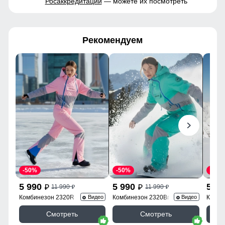
Росаккредитации
— можете их посмотреть
Рекомендуем
-50%
-50%
-50%
5 990
5 990
5 9
11 990
11 990
p
p
p
p
Комбинезон 2320R
Комбинезон 2320Br
Комби
Видео
Видео
Смотреть
Смотреть