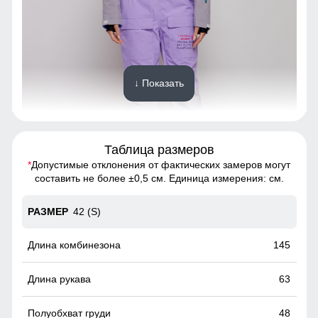
↓ Показать
Таблица размеров
*
Допустимые отклонения от фактических замеров могут
Благодаря универсальной посадке комбинезон, подойдет
составить не более ±0,5 см. Единица измерения: см.
девушкам и женщинам с различным типом фигур.
42 (S)
Карманы
Прорезные карманы служат местом хранения различных
145
мелочей.
63
48