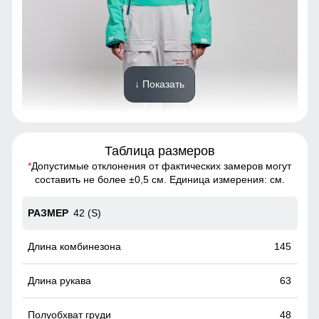
↓ Показать
Таблица размеров
*
Допустимые отклонения от фактических замеров могут
Благодаря универсальной комбинезон, комбинезон
составить не более ±0,5 см. Единица измерения: см.
подойдет девушкам и женщинам с различным типом
фигур.
42 (S)
Несъемный ветрозащитный капюшон
145
Капюшон надежно защищает от различных внешних
факторов, таких как снег, дождь, ветер.
63
48