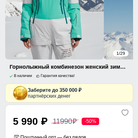
1
/29
Горнолыжный комбинезон женский зимний зеленого цвета 2320Z
В наличии
Гарантия качества!
Заберите до 350 000 ₽
партнёрских денег
5 990
11990
p
p
-50%
Поштучный опт — без рядов