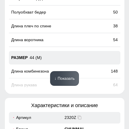
50
38
54
44 (M)
148
↓ Показать
64
50
Характеристики и описание
52
Артикул
2320Z
Капюшон надежно защищает от различных внешних
39