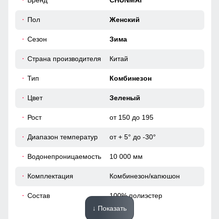
Бренд
CHUNMAI
факторов, таких как снег, дождь, ветер.
54
Пол
Женский
Карман для ски пасс
Сезон
Зима
Карман служит для хранения карточки Ski-Pass(
пластиковая карта с магнитным чипом применяемая на
46 (L)
горнолыжных курортах). Кармашек может служить местом
Страна производителя
Китай
хранения других мелочей, например ключи или телефон.
154
Тип
Комбинезон
65
Цвет
Зеленый
Рост
от 150 до 195
52
Диапазон температур
от + 5° до -30°
54
Водонепроницаемость
10 000 мм
40
Комплектация
Комбинезон/капюшон
55
Состав
100% полиэстер
↓ Показать