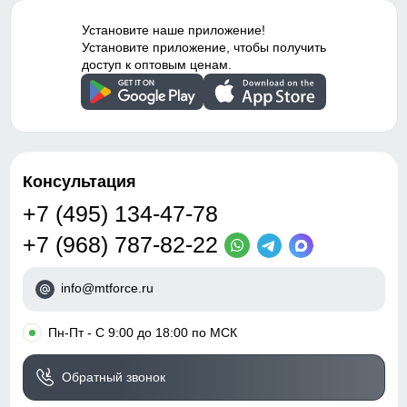
Конструктивность
Снегозащитные гамаши,
закрыть, чтобы сохранить тепло, если идет речь о
элемента
расширитель штанин
74
холодном времени года.
Установите наше приложение!
Установите приложение, чтобы получить
Внутренние швы
Проклеены
доступ к оптовым ценам.
25
Внутренний карман
Вид застежки
Молния/Кнопки/Липучки
Прорезной карман служит местом хранения различных
мелочей.
48 (XL)
Особенности модели
Влагонепроницаемая
105
Консультация
Дизайн и стиль
+7 (495) 134-47-78
76
Стиль
Горнолыжный,
+7 (968) 787-82-22
Спортивный,
26
Повседневный
info@mtforce.ru
Вид принта
Однотонный/Надписи/
Принт-лого
•
Пн-Пт - С 9:00 до 18:00 по МСК
Узнайте как правильно снять
Коллекция
Осень-зима 2023
мерки
Обратный звонок
Для выбора идеального размера одежды,
Упаковка и размеры
рекомендуем Вам измерить следующие