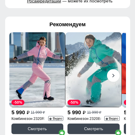
Росаккредитации
— можете их посмотреть
Рекомендуем
-50%
-50%
-50%
5 990
5 990
5 9
11 990
11 990
p
p
p
p
Комбинезон 2320R
Комбинезон 2320Br
Комби
Видео
Видео
Смотреть
Смотреть