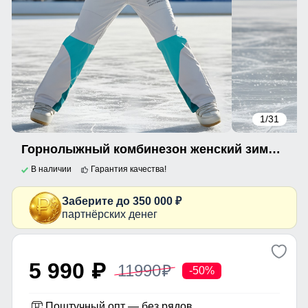
1
/31
Горнолыжный комбинезон женский зимний голубого цвета 2320Gl
В наличии
Гарантия качества!
Заберите до 350 000 ₽
партнёрских денег
5 990
11990
p
p
-50%
Поштучный опт — без рядов