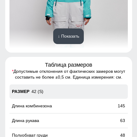
↓ Показать
Таблица размеров
*
Допустимые отклонения от фактических замеров могут
Благодаря универсальной комбинезон, комбинезон
составить не более ±0,5 см. Единица измерения: см.
подойдет девушкам и женщинам с различным типом
фигур.
42 (S)
Высокий воротник
145
Элемент одежды нужен для защиты шеи от холода, но со
временем стал стильной и модной деталью гардероба.
63
48