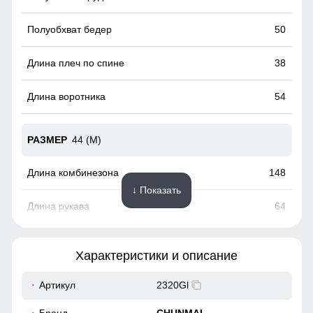
50
38
54
44 (M)
148
↓ Показать
64
50
Характеристики и описание
52
Артикул
2320Gl
Элемент одежды нужен для защиты шеи от холода, но со
39