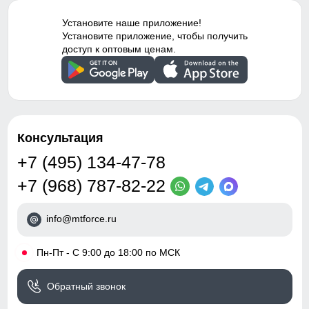
Конструктивность
Снегозащитные гамаши,
ношения комбинезона в помещении
элемента
расширитель штанин
74
Установите наше приложение!
Установите приложение, чтобы получить
Внутренние швы
Проклеены
доступ к оптовым ценам.
25
Вид застежки
Молния/Кнопки/Липучки
48 (XL)
Особенности модели
Влагонепроницаемая
105
Консультация
Дизайн и стиль
+7 (495) 134-47-78
76
Стиль
Горнолыжный,
+7 (968) 787-82-22
Спортивный,
26
Повседневный
info@mtforce.ru
Вид принта
Однотонный/Надписи/
Принт-лого
•
Пн-Пт - С 9:00 до 18:00 по МСК
Узнайте как правильно снять
Коллекция
Осень-зима 2023
мерки
Обратный звонок
Для выбора идеального размера одежды,
Упаковка и размеры
рекомендуем Вам измерить следующие