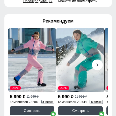
Росаккредитации
— можете их посмотреть
Рекомендуем
-50%
-50%
-50%
5 990
5 990
5 9
11 990
11 990
p
p
p
p
Комбинезон 2320R
Комбинезон 2320Br
Комби
Видео
Видео
Смотреть
Смотреть