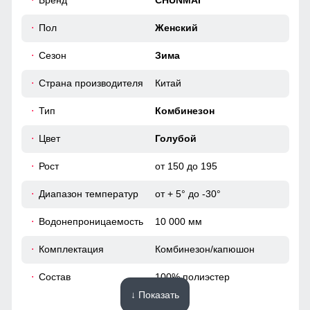
Бренд
CHUNMAI
временем стал стильной и модной деталью гардероба.
54
Пол
Женский
Технологический замок
Сезон
Зима
46 (L)
Страна производителя
Китай
154
Тип
Комбинезон
65
Цвет
Голубой
Рост
от 150 до 195
52
Диапазон температур
от + 5° до -30°
54
Водонепроницаемость
10 000 мм
40
Комплектация
Комбинезон/капюшон
55
Состав
100% полиэстер
↓ Показать