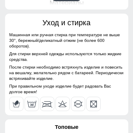
48 (XL)
Материалы
156
Материал
Gor-tex, Мембранные
Уход и стирка
материалы, Натуральные
материалы, Полиэстер,
67
Плащевка, Тефлон,
Машинная или ручная стирка при температуре не выше
Экологичные материалы
30°,
бережный/деликатный отжим (не более 600
54
оборотов).
Материал подкладки
Полиэстер/TW - сетка Air
Для стирки верхней одежды используются только жидкие
Расширитель штанин на молнии и
комбинезона
Mesh
56
средства.
снегозащитные гамаши с эластичной полосой
После стирки необходимо встряхнуть изделие и повесить
Материал подкладки
TW - сетка Air Mesh
разрез внизу горнолыжных брюк позволяет легко
40
на вешалку, желательно рядом с батареей. Периодически
капюшона
оправить штанину поверх горнолыжного ботинка. Во всех
встряхивайте изделие.
горнолыжных брюках имеются снегозащитные гамаши
Материал подкладки
Флис
55
При правильном уходе изделие будет радовать Вас
плотно обхватывающая ботинок, которые защищают от
воротника
долгое время!
проникновения снега и холода.
Особенность ткани
Плотная мембранная
ткань
Таблица размеров брюк
Утеплитель, гр
от 480 до 580 гр
42 (S)
Топовые
Утеплитель
Тинсулейт