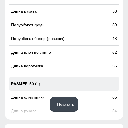
попаданию ветра и холода. Надежно фиксируют брюки
на ноге.
53
59
48
62
55
50 (L)
65
↓ Показать
54
62