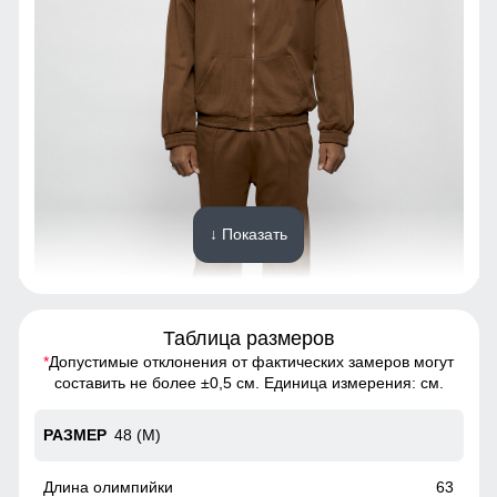
↓ Показать
Таблица размеров
*
Допустимые отклонения от фактических замеров могут
Спортивный костюм - это предмет гардероба, состоящий
составить не более ±0,5 см. Единица измерения: см.
из двух частей: олимпийки и спортивных брюк.
48 (M)
Манжеты регулируемые
Фиксирующиеся манжеты в штанинах препятствуют
63