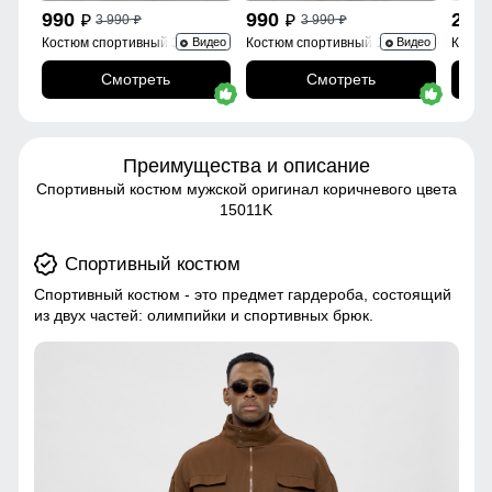
990
990
2 6
3 990
3 990
p
p
p
p
Костюм спортивный 35021Sr
Костюм спортивный 15020B
Костю
Видео
Видео
Смотреть
Смотреть
Преимущества и описание
Спортивный костюм мужской оригинал коричневого цвета
15011K
Спортивный костюм
Спортивный костюм - это предмет гардероба, состоящий
из двух частей: олимпийки и спортивных брюк.