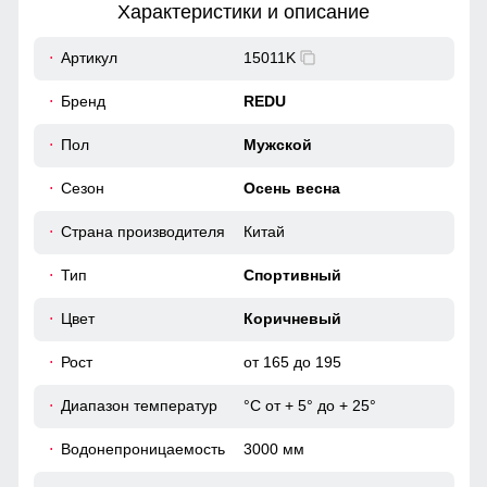
Характеристики и описание
51
Артикул
15011K
Фиксирующиеся манжеты в штанинах препятствуют
попаданию ветра и холода. Надежно фиксируют брюки
63
Бренд
REDU
на ноге.
56
Пол
Мужской
Легкость, не сковывающая движений
Сезон
Осень весна
Этот костюм обеспечивает абсолютную свободу
движений благодаря своему прямому крою и легким
52 (XL)
материалам. Она идеально подходит для активного
Страна производителя
Китай
образа жизни, обеспечивая комфорт и легкость на
67
каждом шагу. Носите её и наслаждайтесь каждым
Тип
Спортивный
моментом, не чувствуя ограничений.
57
Цвет
Коричневый
Рост
от 165 до 195
63
Диапазон температур
°С от + 5° до + 25°
52
Водонепроницаемость
3000 мм
65