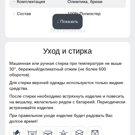
Комплектация
Олимпика, брюки
57
Состав
100% Полиэстер
↓ Показать
54 (XXL)
Материалы
69
Материал
Волокно, Трикотаж,
Уход и стирка
Полиэстер, Экологичные
материалы
58
Машинная или ручная стирка при температуре не выше
Материал подкладки
Полиэстер
30°,
бережный/деликатный отжим (не более 600
65
Этот костюм обеспечивает абсолютную свободу
оборотов).
Материал подкладки
Полиэстер
движений благодаря своему прямому крою и легким
Для стирки верхней одежды используются только жидкие
брюк
материалам. Она идеально подходит для активного
53
средства.
образа жизни, обеспечивая комфорт и легкость на
После стирки необходимо встряхнуть изделие и повесить
Особенность ткани
Гипоаллергенная/
каждом шагу. Носите её и наслаждайтесь каждым
66
на вешалку, желательно рядом с батареей. Периодически
Дышащая
моментом, не чувствуя ограничений.
встряхивайте изделие.
58
При правильном уходе изделие будет радовать Вас
Повседневная функциональность
Конструктивные особенности
долгое время!
Карманы, обеспечивают удобное хранение личных
вещей. Высокий воротник и регулируемые манжеты
Покрой
Прямой/Зауженный
56 (3XL)