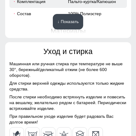
Комплектация
Пальто-куртка/Капюшон
52
Состав
100% Полиэстер
↓ Показать
58
Материалы
42
Материал
Мембранные материалы,
Уход и стирка
Натуральные материалы,
62
Полиэстер, Плащевка,
Тефлон, Ткань,
Машинная или ручная стирка при температуре не выше
Экологичные материалы
30°,
бережный/деликатный отжим (не более 600
48 (XL)
оборотов).
Материал подкладки
100% полиэстер
Для стирки верхней одежды используются только жидкие
116
средства.
Материал подкладки
100% полиэстер
Карман, обеспечивает удобное хранение личных вещей.
После стирки необходимо встряхнуть изделие и повесить
капюшона
Высокий воротник и регулируемые манжеты защищают от
64
на вешалку, желательно рядом с батареей. Периодически
ветра, делая куртку универсальной для ежедневного
встряхивайте изделие.
Материал наполнителя
Синтепон
использования.
20
При правильном уходе изделие будет радовать Вас
Особенность ткани
Плотная мембранная
долгое время!
Пояс и шлевки
ткань
54
Элегантный пояс с шлевками подчеркните вашу талию и