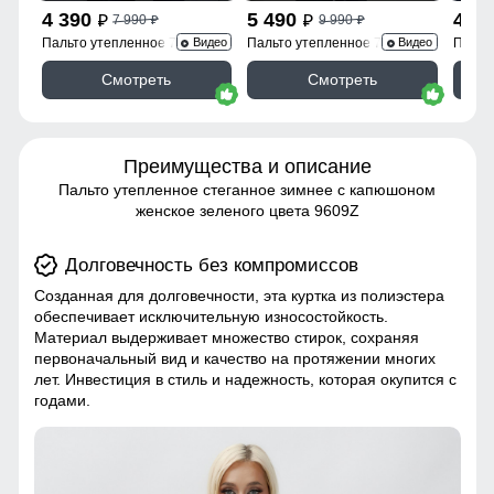
4 390
5 490
4 3
7 990
9 990
p
p
p
p
Пальто утепленное 7747Ch
Пальто утепленное 7745Ch
Пальт
Видео
Видео
Смотреть
Смотреть
Преимущества и описание
Пальто утепленное стеганное зимнее с капюшоном
женское зеленого цвета 9609Z
Долговечность без компромиссов
Созданная для долговечности, эта куртка из полиэстера
обеспечивает исключительную износостойкость.
Материал выдерживает множество стирок, сохраняя
первоначальный вид и качество на протяжении многих
лет. Инвестиция в стиль и надежность, которая окупится с
годами.