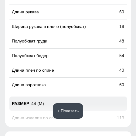
Высокий воротник
60
Элемент одежды нужен для защиты шеи от холода, но со
временем стал стильной и модной деталью гардероба.
18
48
54
40
60
44 (M)
↓ Показать
113
62