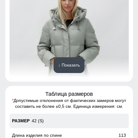
↓ Показать
Таблица размеров
*
Допустимые отклонения от фактических замеров могут
Созданная для долговечности, эта куртка из полиэстера
составить не более ±0,5 см. Единица измерения: см.
обеспечивает исключительную износостойкость.
Материал выдерживает множество стирок, сохраняя
42 (S)
первоначальный вид и качество на протяжении многих
лет. Инвестиция в стиль и надежность, которая окупится с
годами.
113