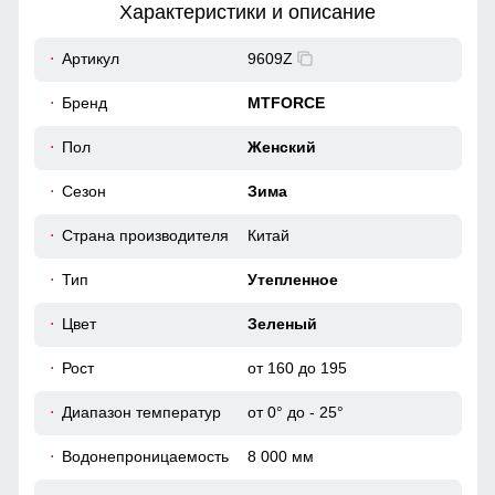
Характеристики и описание
19
Артикул
9609Z
50
Бренд
MTFORCE
56
Пол
Женский
Элемент одежды нужен для защиты шеи от холода, но со
временем стал стильной и модной деталью гардероба.
Сезон
Зима
40
Повседневная функциональность
Страна производителя
Китай
60
Карман, обеспечивает удобное хранение личных вещей.
Высокий воротник и регулируемые манжеты защищают от
Тип
Утепленное
ветра, делая куртку универсальной для ежедневного
использования.
46 (L)
Цвет
Зеленый
Рост
от 160 до 195
115
Диапазон температур
от 0° до - 25°
64
Водонепроницаемость
8 000 мм
20