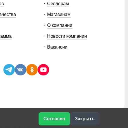
ов
Селлерам
ачества
Магазинам
О компании
рамма
Новости компании
Вакансии
Согласен
Закрыть
ская, д.3Б, стр.1