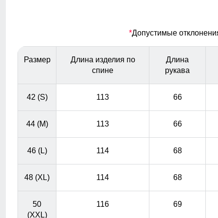
износостойкость. Материал выдерживает множество
стирок, сохраняя первоначальный вид и качество на
протяжении многих лет. Инвестиция в стиль и
*
Допустимые отклонения 
надежность, которая окупится с годами.
Размер
Длина изделия по
Длина
Ветрозащитная планка
спине
рукава
Ветрозащитная планка нужна для защиты от ветра и
холодного воздуха который может проникнуть внутрь
42 (S)
113
66
через молнию куртки.
44 (M)
113
66
46 (L)
114
68
48 (XL)
114
68
50
116
69
(XXL)