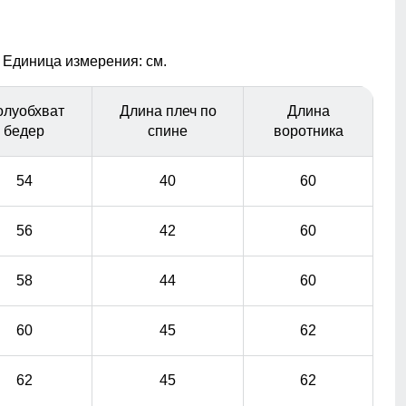
гардероба.
Всегда под рукой: функциональные
 Единица измерения: см.
карманы
Карманы на кнопке обеспечивают безопасное
олуобхват
Длина плеч по
Длина
хранение важных мелочей. Благодаря удобному
бедер
спине
воротника
расположению, все необходимое всегда под рукой,
что делает куртку не только стильной, но и
54
40
60
чрезвычайно практичной для ежедневного
использования.
56
42
60
58
44
60
60
45
62
62
45
62