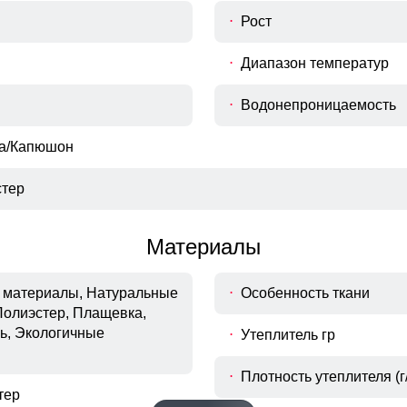
Рост
Диапазон температур
Водонепроницаемость
ка/Капюшон
тер
Материалы
материалы, Натуральные
Особенность ткани
Полиэстер, Плащевка,
ь, Экологичные
Утеплитель гр
Боковые прорези
Плотность утеплителя (г/
прорези на молнии дополнительно усиливают
прорези на молнии дополнительно усиливают
тер