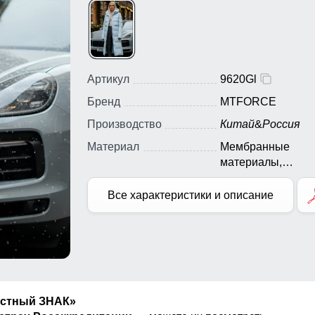
Артикул
9620Gl
Бренд
MTFORCE
Производство
Китай
&
Россия
Материал
Мембранные
материалы,
Натуральные
материалы, Полиэ
Все характеристики и описание
Плащевка, Тефло
Ткань, Экологичн
материалы
естный ЗНАК»