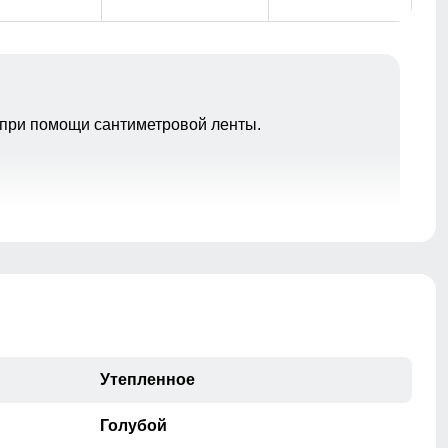
при помощи сантиметровой ленты.
Карманы на кнопке обеспечивают безопасное
хранение важных мелочей. Благодаря удобному
расположению, все необходимое всегда под рукой,
что делает куртку не только стильной, но и
чрезвычайно практичной для ежедневного
использования.
Утепленное
Материал подкладки
Подкладка из полиэстера: Устойчива к износу и легко
Голубой
очищается, что делает куртку идеальным вариантом