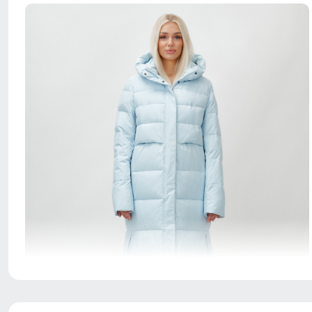
Созданная для долговечности, эта куртка из
полиэстера обеспечивает исключительную