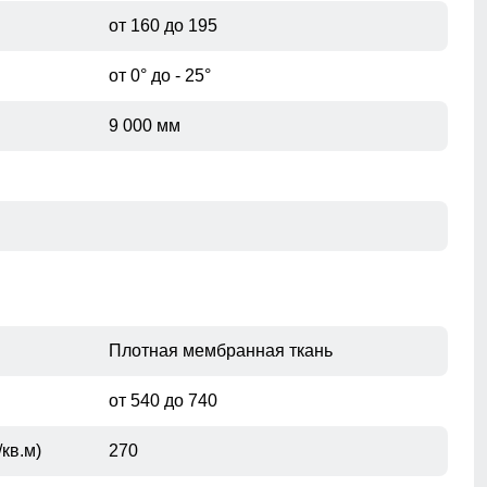
для повседневного использования.
от 160 до 195
от 0° до - 25°
9 000 мм
Плотная мембранная ткань
от 540 до 740
кв.м)
270