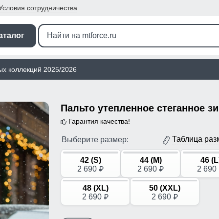
Условия
сотрудничества
аталог
ых коллекций 2025/2026
Гарантия качества!
Таблица раз
Выберите размер:
42 (S)
44 (M)
46 (L
2 690
2 690
2 690
p
p
48 (XL)
50 (XXL)
2 690
2 690
p
p