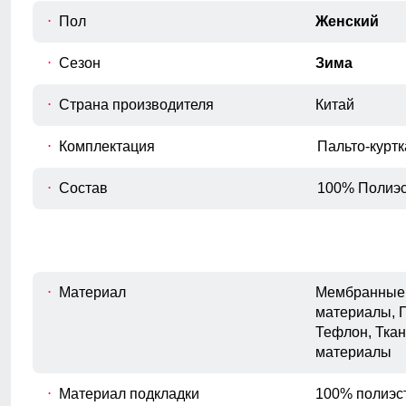
голень.
окончания рукава.
Пол
Женский
Внутренний шов рукава
Сезон
Зима
E
Расстояние от подмышечного шва
вниз до окончания рукава.
Страна производителя
Китай
Полуобхват бедер
F
Измеряется по самым широким
Комплектация
Пальто-курт
точкам ягодиц.
Состав
100% Полиэс
Материал
Мембранные 
материалы, 
Тефлон, Ткан
материалы
Материал подкладки
100% полиэс