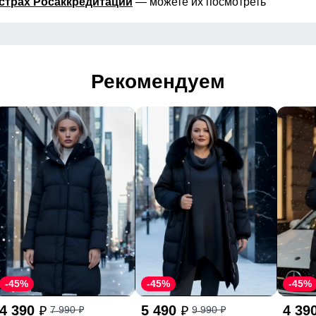
страх Росаккредитации
— можете их посмотреть
Рекомендуем
-45%
-45%
-45%
4 390
5 490
4 39
7 990
9 990
p
p
p
p