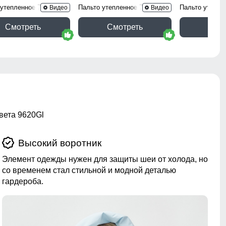
 утепленное 7700Ch
Пальто утепленное 7753Ch
Пальто утепле
Видео
Видео
Смотреть
Смотреть
Смо
вета 9620Gl
Высокий воротник
Элемент одежды нужен для защиты шеи от холода, но
со временем стал стильной и модной деталью
гардероба.