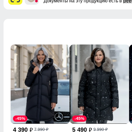
Документы на эту продукцию есть в
рее
-45%
-45%
4 390
5 490
7 990
9 990
p
p
p
p