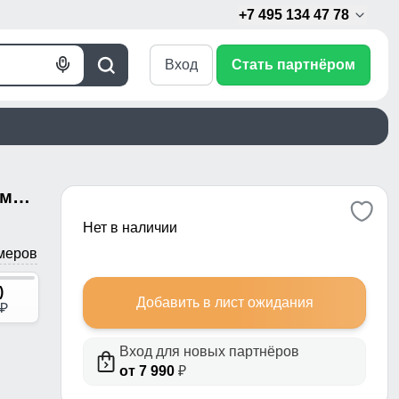
+7 495 134 47 78
Вход
Стать партнёром
Голосовой
Поиск
поиск
Пальто утепленное стеганное зимнее с капюшоном женское голубого цвета 9620Gl
Нет в наличии
меров
)
Добавить в лист ожидания
p
Вход для новых партнёров
от 7 990
₽