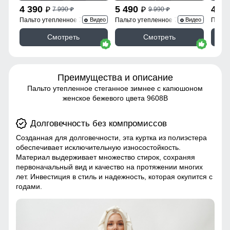
4 390
5 490
4 3
7 990
9 990
p
p
p
p
Пальто утепленное 7747Ch
Пальто утепленное 7745Ch
Пальт
Видео
Видео
Смотреть
Смотреть
Преимущества и описание
Пальто утепленное стеганное зимнее с капюшоном
женское бежевого цвета 9608B
Долговечность без компромиссов
Созданная для долговечности, эта куртка из полиэстера
обеспечивает исключительную износостойкость.
Материал выдерживает множество стирок, сохраняя
первоначальный вид и качество на протяжении многих
лет. Инвестиция в стиль и надежность, которая окупится с
годами.