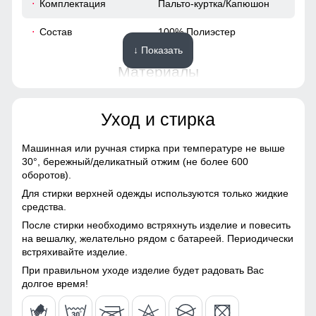
Комплектация
Пальто-куртка/Капюшон
52
Состав
100% Полиэстер
↓ Показать
56
Материалы
40
Материал
Мембранные материалы,
Уход и стирка
Натуральные материалы,
60
Полиэстер, Плащевка,
Тефлон, Ткань,
Машинная или ручная стирка при температуре не выше
Экологичные материалы
30°,
бережный/деликатный отжим (не более 600
48 (XL)
оборотов).
Материал подкладки
100% полиэстер
Для стирки верхней одежды используются только жидкие
113
средства.
Материал подкладки
100% полиэстер
После стирки необходимо встряхнуть изделие и повесить
капюшона
Ветрозащитная планка нужна для защиты от ветра и
63
на вешалку, желательно рядом с батареей. Периодически
холодного воздуха который может проникнуть внутрь
встряхивайте изделие.
Материал наполнителя
Синтепон
через молнию куртки.
18
При правильном уходе изделие будет радовать Вас
Особенность ткани
Плотная мембранная
долгое время!
Утепление и комфорт
ткань
54
Простеганный утеплитель: Легкий, но теплый, он