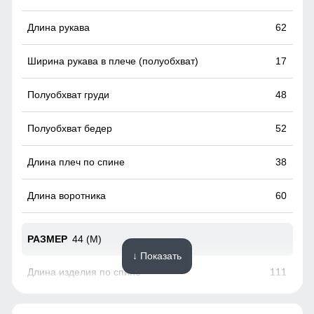
Удобные и вместительные карманы
62
Практичные и стильные карманы удобно расположены
для хранения мелочей, таких как ключи или телефон.
17
Карманы утеплены флисом.
48
52
38
60
44 (M)
↓ Показать
111
62