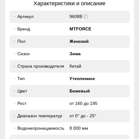
Характеристики и описание
18
Артикул
9608B
50
Бренд
MTFORCE
54
Пол
Женский
Практичные и стильные карманы удобно расположены
для хранения мелочей, таких как ключи или телефон.
Карманы утеплены флисом.
Сезон
Зима
39
Страна производителя
Китай
Ветрозащитная планка
60
Ветрозащитная планка нужна для защиты от ветра и
Тип
Утепленное
холодного воздуха который может проникнуть внутрь
через молнию куртки.
46 (L)
Цвет
Бежевый
Рост
от 160 до 195
113
Диапазон температур
от 0° до - 25°
63
Водонепроницаемость
8 000 мм
18