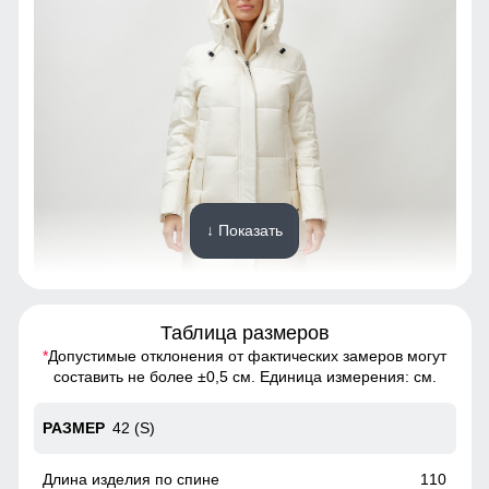
↓ Показать
Таблица размеров
*
Допустимые отклонения от фактических замеров могут
Созданная для долговечности, эта куртка из полиэстера
составить не более ±0,5 см. Единица измерения: см.
обеспечивает исключительную износостойкость.
Материал выдерживает множество стирок, сохраняя
42 (S)
первоначальный вид и качество на протяжении многих
лет. Инвестиция в стиль и надежность, которая окупится с
годами.
110