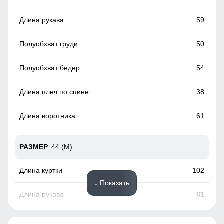
воздействия внешних факторов, таких как снег, ветер,
дождь
59
50
54
38
61
44 (M)
102
↓ Показать
61
53