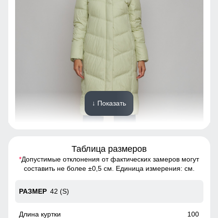
↓ Показать
Таблица размеров
*
Допустимые отклонения от фактических замеров могут
Куртка удобна и практична в использовании,
составить не более ±0,5 см. Единица измерения: см.
застегивается на молнию, кнопки.
42 (S)
Несъемный капюшон
Капюшон предназначен для защиты головы от
100