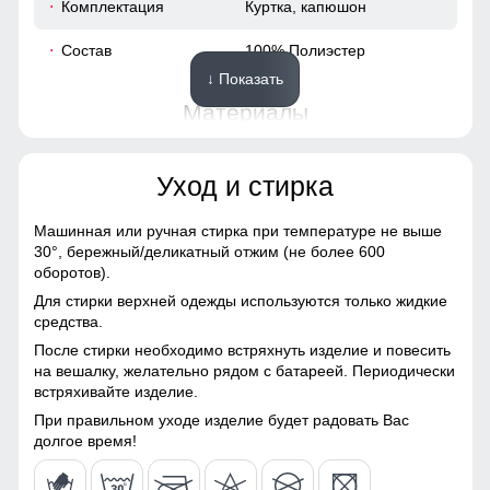
Комплектация
Куртка, капюшон
62
Состав
100% Полиэстер
↓ Показать
48 (XL)
Материалы
104
Материал
Мембранные материалы,
Уход и стирка
Натуральные материалы,
Полиэстер, Плащевка,
63
Тефлон, Ткань,
Машинная или ручная стирка при температуре не выше
Экологичные материалы
30°,
бережный/деликатный отжим (не более 600
56
Ветрозащитная планка нужна для защиты от ветра и
оборотов).
Материал подкладки
100% полиэстер
холодного воздуха который может проникнуть внутрь
Для стирки верхней одежды используются только жидкие
через молнию куртки.
60
средства.
Материал подкладки
100% полиэстер
После стирки необходимо встряхнуть изделие и повесить
капюшона
Водонепроницаемость: 8 000 мм
41
на вешалку, желательно рядом с батареей. Периодически
встряхивайте изделие.
Материал наполнителя
Синтепон
Ткань куртки обработана водоотталкивающей пропиткой
снаружи и антибактериальной внутри.
63
При правильном уходе изделие будет радовать Вас
Особенность ткани
Плотная мембранная
Водонепроницаемая мембрана обеспечивает
долгое время!
ткань
превосходную защиту при мокром снеге или ледяном
дожде и оперативно отводит влагу от тела наружу,
50 (XXL)