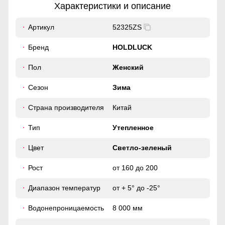
Характеристики и описание
56
Артикул
52325ZS
Капюшон предназначен для защиты головы от
воздействия внешних факторов, таких как снег, ветер,
39
Бренд
HOLDLUCK
дождь
62
Пол
Женский
Ветрозащитная планка
Сезон
Зима
Ветрозащитная планка нужна для защиты от ветра и
холодного воздуха который может проникнуть внутрь
46 (L)
через молнию куртки.
Страна производителя
Китай
104
Тип
Утепленное
62
Цвет
Светло-зеленый
Рост
от 160 до 200
55
Диапазон температур
от + 5° до -25°
58
Водонепроницаемость
8 000 мм
40