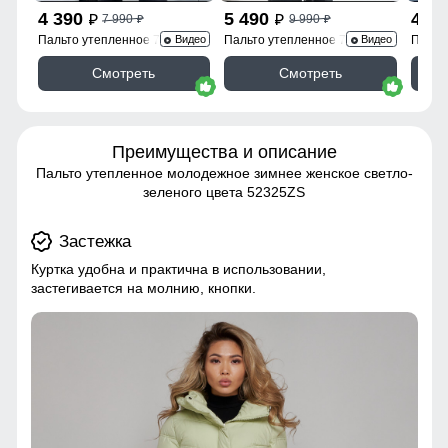
4 390
5 490
4 3
7 990
9 990
p
p
p
p
Пальто утепленное 7747Ch
Пальто утепленное 7745Ch
Пальт
Видео
Видео
Смотреть
Смотреть
Преимущества и описание
Пальто утепленное молодежное зимнее женское светло-
зеленого цвета 52325ZS
Застежка
Куртка удобна и практична в использовании,
застегивается на молнию, кнопки.