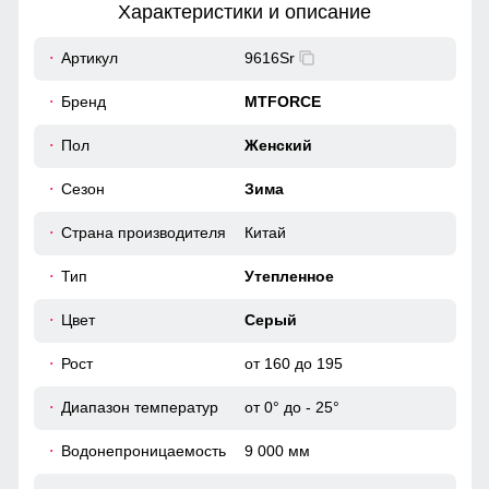
Характеристики и описание
20
Артикул
9616Sr
58
Бренд
MTFORCE
Практичные и стильные карманы удобно расположены
для хранения мелочей, таких как ключи или телефон.
62
Пол
Женский
Карманы утеплены флисом.
Сезон
Зима
54
Повседневная функциональность
Карман, обеспечивает удобное хранение личных вещей.
Страна производителя
Китай
60
Высокий воротник и регулируемые манжеты защищают от
ветра, делая куртку универсальной для ежедневного
Тип
Утепленное
использования.
46 (L)
Цвет
Серый
Рост
от 160 до 195
102
Диапазон температур
от 0° до - 25°
57
Водонепроницаемость
9 000 мм
20