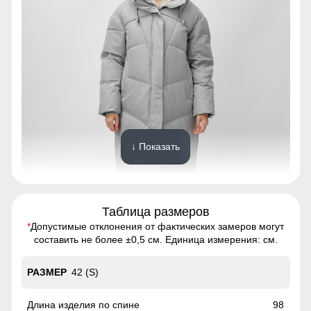
↓ Показать
Таблица размеров
*
Допустимые отклонения от фактических замеров могут
Карман, обеспечивает удобное хранение личных вещей.
составить не более ±0,5 см. Единица измерения: см.
Высокий воротник и регулируемые манжеты защищают от
ветра, делая куртку универсальной для ежедневного
42 (S)
использования.
98
Удобные и вместительные карманы