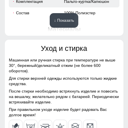
Комплектация
Пальто-куртка/Капюшон
60
Состав
100% Полиэстер
↓ Показать
64
Материалы
55
Материал
Мембранные материалы,
Уход и стирка
Натуральные материалы,
62
Полиэстер, Плащевка,
Тефлон, Ткань,
Машинная или ручная стирка при температуре не выше
Экологичные материалы
30°,
бережный/деликатный отжим (не более 600
48 (XL)
оборотов).
Материал подкладки
100% полиэстер
Для стирки верхней одежды используются только жидкие
Карман, обеспечивает удобное хранение личных вещей.
105
средства.
Материал подкладки
100% полиэстер
Высокий воротник и регулируемые манжеты защищают от
После стирки необходимо встряхнуть изделие и повесить
капюшона
ветра, делая куртку универсальной для ежедневного
58
на вешалку, желательно рядом с батареей. Периодически
использования.
встряхивайте изделие.
Материал наполнителя
Синтепон
21
При правильном уходе изделие будет радовать Вас
Капюшон на все случаи жизни
Особенность ткани
Плотная мембранная
долгое время!
ткань
Несъемный и регулируемый капюшон делает эту куртку
62
идеальным выбором для разнообразных погодных