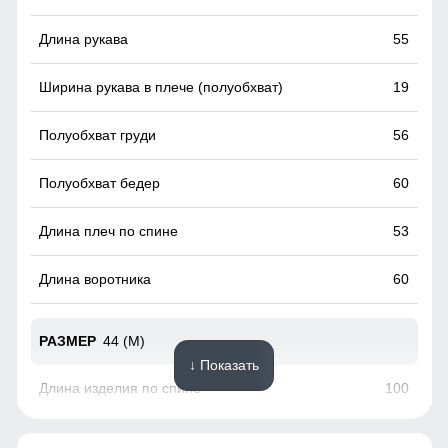
Практичные и стильные карманы удобно расположены
55
для хранения мелочей, таких как ключи или телефон.
Карманы утеплены флисом.
19
56
60
53
60
44 (M)
↓ Показать
100
55