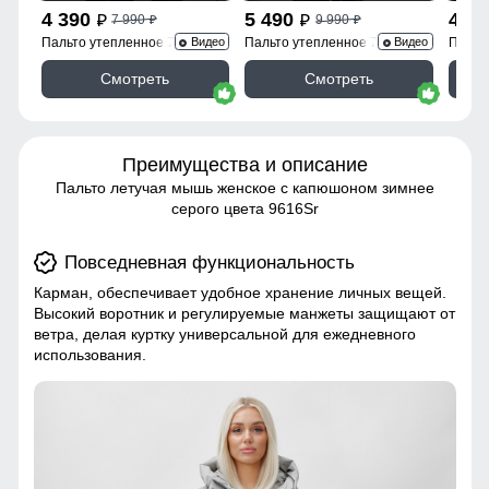
4 390
5 490
4 3
7 990
9 990
p
p
p
p
Пальто утепленное 7747Ch
Пальто утепленное 7745Ch
Пальт
Видео
Видео
Смотреть
Смотреть
Преимущества и описание
Пальто летучая мышь женское с капюшоном зимнее
серого цвета 9616Sr
Повседневная функциональность
Карман, обеспечивает удобное хранение личных вещей.
Высокий воротник и регулируемые манжеты защищают от
ветра, делая куртку универсальной для ежедневного
использования.