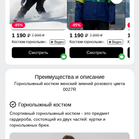
-85%
-85%
-85%
1 190
1 190
1 1
7 990
7 990
p
p
p
p
Костюм горнолыжный
Костюм горнолыжный 0005Sl
Костю
Видео
Видео
02395Sl
Смотреть
Смотреть
Преимущества и описание
Горнолыжный костюм женский зимний розового цвета
0027R
Горнолыжный костюм
Спортивный горнолыжный костюм - это предмет
гардероба, состоящий из двух частей: куртки и
горнолыжных брюк.