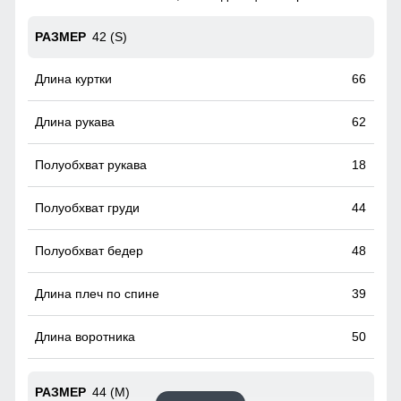
гардероба, состоящий из двух частей: куртки и
горнолыжных брюк.
42 (S)
Ветрозащитная планка
66
Ветрозащитная планка нужна для защиты от ветра и
холодного воздуха который может проникнуть внутрь
62
через молнию куртки.
18
44
48
39
50
44 (M)