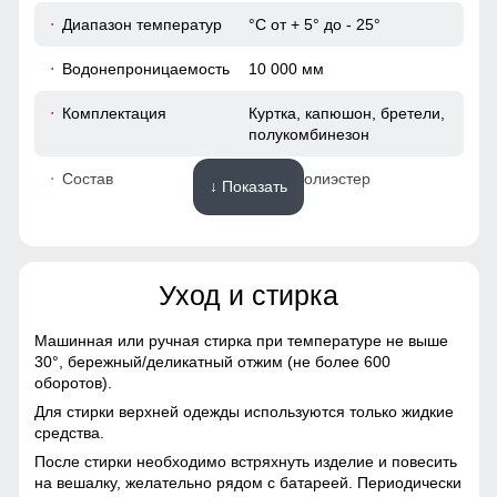
Диапазон температур
°С от + 5° до - 25°
63
Водонепроницаемость
10 000 мм
19
Комплектация
Куртка, капюшон, бретели,
полукомбинезон
48
Состав
100% Полиэстер
↓ Показать
52
Материалы
40
Уход и стирка
Материал
Gore-tex, Мембранные
52
материалы, Натуральные
материалы, Полиэстер,
Машинная или ручная стирка при температуре не выше
Плащевка, Тефлон,
30°,
бережный/деликатный отжим (не более 600
48 (XL)
Экологичные материалы
оборотов).
Это лучший помощник для влагоотведения и она
Для стирки верхней одежды используются только жидкие
Материал подкладки
Полиэстер/Ткани TW -
обязательно должна присутствовать в горнолыжной
72
средства.
куртки
сетка Air Mesh
мембранной куртке. Во время интенсивного
После стирки необходимо встряхнуть изделие и повесить
передвижения можно расстегнуть молнии, чтобы Вы не
64
на вешалку, желательно рядом с батареей. Периодически
Материал подкладки
Ткани TW - сетка Air Mesh/
потели, а во время отдыха или нахождения в лагере —