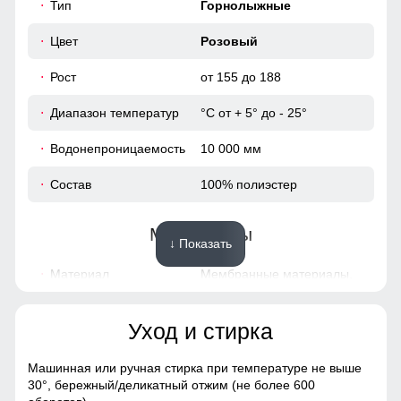
Тип
Горнолыжные
42
Цвет
Розовый
52
Рост
от 155 до 188
Диапазон температур
°С от + 5° до - 25°
44 (M)
Водонепроницаемость
10 000 мм
70
Состав
100% полиэстер
64
Материалы
↓ Показать
50
Материал
Мембранные материалы,
Полиэстер, Плащевка,
40
Тефлон
Уход и стирка
100
Материал подкладки
Флис/Полиэстер/
куртки
Фольгированная ткань
Машинная или ручная стирка при температуре не выше
104
30°,
бережный/деликатный отжим (не более 600
Материал подкладки
Фольгированная ткань