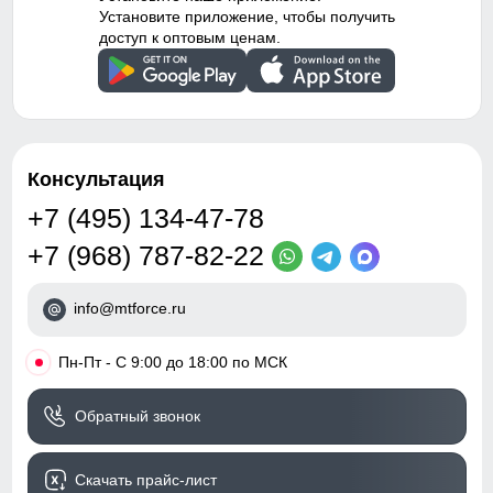
Установите приложение, чтобы получить
45
Вид застежки
Двойная молния/Кнопки/
доступ к оптовым ценам.
Клапан/Липучка/Крючки
56
Особенности модели
вентиляция, ветрозащита,
водоотталкивающий
материал,
50 (XXL)
гипоаллергенный
Консультация
материал, с начесом,
77
дышащий материал
+7 (495) 134-47-78
Особенности
Съемные регулируемые
68
+7 (968) 787-82-22
полукомбинезона
бретели, флисовая
52
info@mtforce.ru
Тип посадки
Средняя
44
•
Пн-Пт - С 9:00 до 18:00 по МСК
Дизайн и стиль
108
Обратный звонок
Стиль
Спортивный,
повседневный, вечерний
112
Скачать прайс-лист
Рисунок
Абстракция,