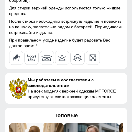
оборотов).
капюшона
44
Для стирки верхней одежды используются только жидкие
средства.
Материал подкладки
Ткань/Полиэстер
После стирки необходимо встряхнуть изделие и повесить
полукомбинезона
54
на вешалку, желательно рядом с батареей. Периодически
встряхивайте изделие.
Материал подкладки
Флис/Полиэстер
воротника
При правильном уходе изделие будет радовать Вас
46 (L)
долгое время!
Материал наполнителя
Синтепон
73
Фактура материала
плотная
65
Утеплитель, гр
от 420 до 560 гр
Мы работаем в соответствии с
50
законодательством
Конструктивные особенности
На всех моделях верхней одежды MTFORCE
40
присутствуют светоотражающие элементы
Покрой
свободный
104
Топовые
Длина подола
Средняя длина
106
Тип рукава
Длинный