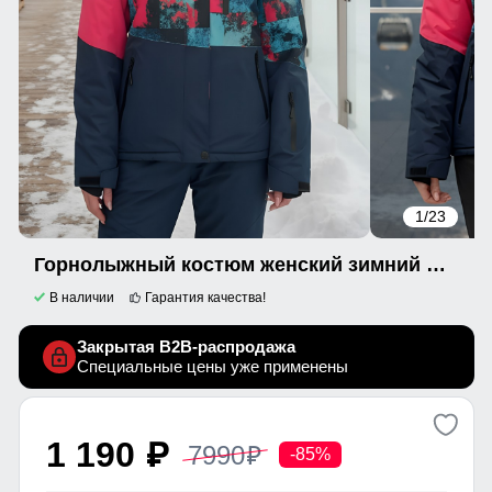
1
/23
Горнолыжный костюм женский зимний розового цвета 0005R
В наличии
Гарантия качества!
Закрытая B2B-распродажа
Специальные цены уже применены
1 190
7990
p
p
-85%