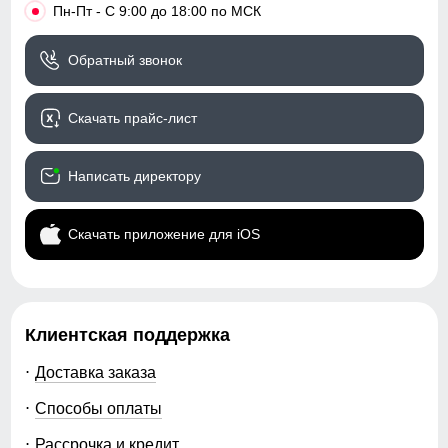
•
Пн-Пт - С 9:00 до 18:00 по МСК
Дизайн и стиль
46
Обратный звонок
Стиль
Спортивный,
44 (M)
повседневный
Скачать прайс-лист
Вид принта
Цветочный принт,
102
Однотонный
Написать директору
75
Коллекция
Зима 2023
Скачать приложение для iOS
33
Упаковка и размеры
18,5
Тип упаковки одежды
Пакет
Клиентская поддержка
35
Цвета
салатовый, фиолетовый,
синий
Доставка заказа
49
Габариты (ДхШхВ)
58 x 46 x 16 см
Способы оплаты
Рассрочка и кредит
Вес
1.9 кг