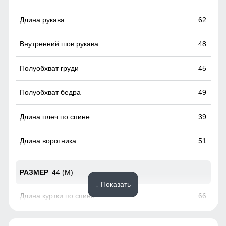
Манжеты, полуперчатки с прорезью для
62
пальца
Эластичные манжеты в горнолыжных куртках
48
препятствуют попаданию снега в рукава. Они бывают с
прорезью для большого пальца и без нее. Регулируемые
45
манжеты на удобных застежках - еще один способ
воспрепятствовать проникновению снега в рукав. Они
просто необходимы в случае если вы одеваете
49
горнолыжные перчатки/варежки поверх куртки. Так же
полуперчатки очень удобны во время катания на лыжах:
39
лыжные палки не выскальзывают из рук при
эксплуатации.
51
44 (M)
↓ Показать
66
63