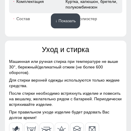
Комплектация
Куртка, капюшон, бретели,
хранения других мелочей, например ключи или телефон.
полукомбинезон
49
Состав
100% полиэстер
↓ Показать
53
Материалы
40
Уход и стирка
Материал
Gor-tex, Микрополиэстер,
51
Мембранные материалы,
Натуральные материалы,
Машинная или ручная стирка при температуре не выше
Полиэстер, Плащевка,
30°,
бережный/деликатный отжим (не более 600
48 (XL)
Тефлон, Ткань, Хлопок,
оборотов).
Экологичные материалы
Для стирки верхней одежды используются только жидкие
71
средства.
Материал подкладки
Ткань TW - сетка Air Mesh,
куртки
полиэстер
После стирки необходимо встряхнуть изделие и повесить
65
на вешалку, желательно рядом с батареей. Периодически
встряхивайте изделие.
Материал подкладки
Ткань TW - сетка Air Mesh,
капюшона
полиэстер
50
При правильном уходе изделие будет радовать Вас
долгое время!
Материал подкладки
100% Полиэстер
51
брюк