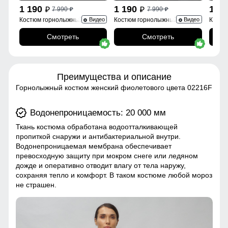
1 190
1 190
1 1
7 990
7 990
p
p
p
p
Костюм горнолыжный
Костюм горнолыжный 0005Sl
Костю
Видео
Видео
02395Sl
Смотреть
Смотреть
Преимущества и описание
Горнолыжный костюм женский фиолетового цвета 02216F
Водонепроницаемость: 20 000 мм
Ткань костюма обработана водоотталкивающей
пропиткой снаружи и антибактериальной внутри.
Водонепроницаемая мембрана обеспечивает
превосходную защиту при мокром снеге или ледяном
дожде и оперативно отводит влагу от тела наружу,
сохраняя тепло и комфорт. В таком костюме любой мороз
не страшен.