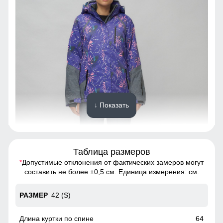
↓ Показать
Таблица размеров
Ткань костюма обработана водоотталкивающей
*
Допустимые отклонения от фактических замеров могут
пропиткой снаружи и антибактериальной внутри.
составить не более ±0,5 см. Единица измерения: см.
Водонепроницаемая мембрана обеспечивает
превосходную защиту при мокром снеге или ледяном
42 (S)
дожде и оперативно отводит влагу от тела наружу,
сохраняя тепло и комфорт. В таком костюме любой мороз
не страшен.
64