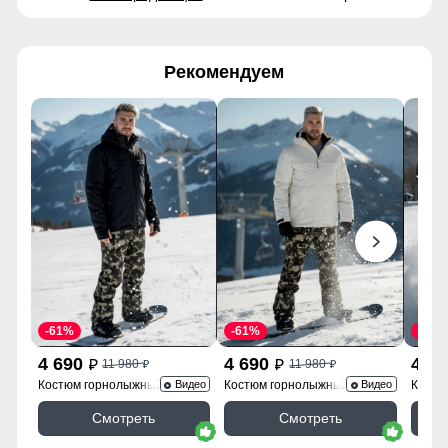
Рекомендуем
-61%
-61%
-61%
4 690
4 690
4 6
11 980
11 980
p
p
p
p
Костюм горнолыжный
Костюм горнолыжный
Костю
Видео
Видео
02412Ch
02412Bl
02412
Смотреть
Смотреть