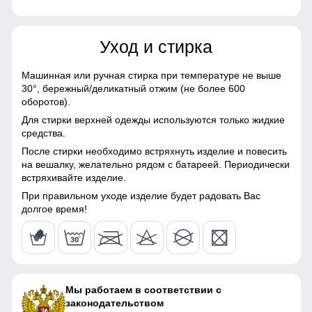
Материалы
80
Уход и стирка
Материал
Мембранные материалы,
Натуральные материалы,
85
Полиэстер, Плащевка,
Машинная или ручная стирка при температуре не выше
Тефлон, Болонь,
30°,
бережный/деликатный отжим (не более 600
24
Экологичные материалы
оборотов).
Для стирки верхней одежды используются только жидкие
Материал подкладки
Полиэстер/Флис/Omni-heat
63
средства.
куртки
После стирки необходимо встряхнуть изделие и повесить
61
на вешалку, желательно рядом с батареей. Периодически
Материал подкладки
Omni-heat
Карман, обеспечивает удобное хранение личных вещей.
встряхивайте изделие.
капюшона
Высокий воротник и регулируемые манжеты защищают от
ветра, делая куртку универсальной для ежедневного
61
При правильном уходе изделие будет радовать Вас
Материал подкладки
Флис/Полиэстер
использования.
долгое время!
полукомбинезона
56 (3XL)
Утепленная спинка
Материал подкладки
Флис/Полиэстер
воротника
Утепленная спинка надежно защитит от попадания снега
82
и холода.
Материал наполнителя
Синтепон
Мы работаем в соответствии с
законодательством
85