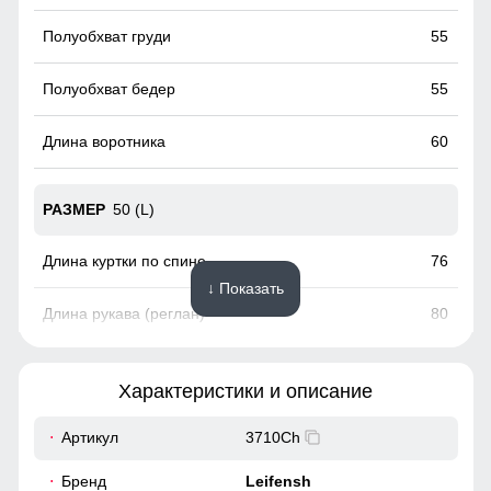
хранения других мелочей, например ключи или телефон.
55
55
60
50 (L)
76
↓ Показать
80
22
Характеристики и описание
58
Артикул
3710Ch
58
Бренд
Leifensh