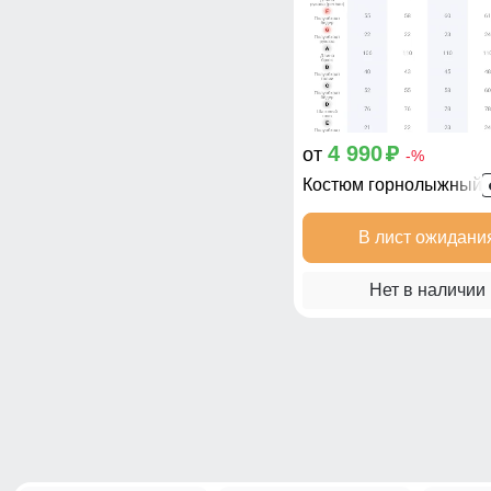
4 990
от
p
-%
Костюм горнолыжный 
В лист ожидани
Нет в наличии