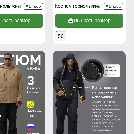
рнолыжный 370Ch
Костюм горнолыжный 370TS
Видео
Видео
брать размер
Выбрать размер
56