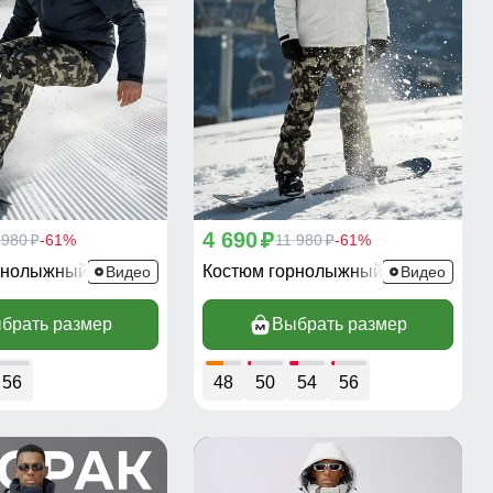
4 690
 980
-61%
p
11 980
-61%
p
p
Костюм горнолыжный 02412TS
Костюм горнолыжный 02412Bl
Видео
Видео
брать размер
Выбрать размер
56
48
50
54
56