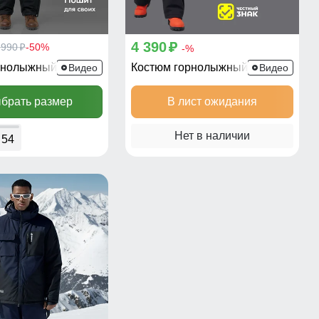
4 390
 990
-50%
p
p
-%
рнолыжный 383B
Костюм горнолыжный 389Ch
Видео
Видео
брать размер
В лист ожидания
Нет в наличии
54