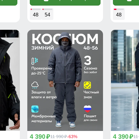
48
54
48
4 390
4 390
p
11 990
-63%
p
11
p