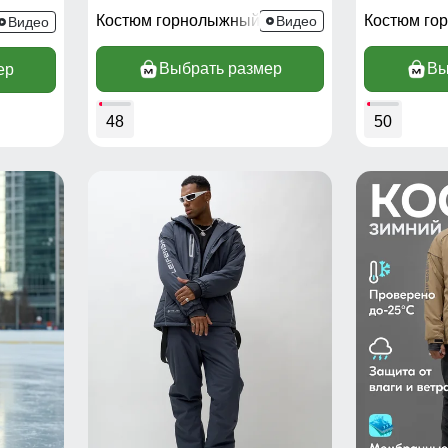
Костюм горнолыжный 3710TC
Костюм го
3710Ch
Видео
Видео
Выбрать размер
Вы
ер
48
50