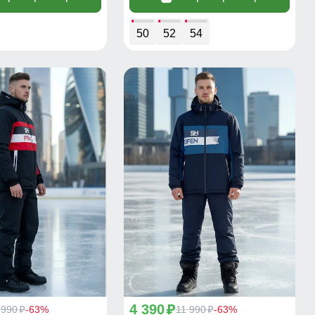
50
52
54
4 390
 990
-63%
p
11 990
-63%
p
p