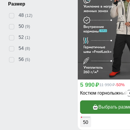
Размер
48
(12)
50
(9)
52
(1)
54
(8)
56
(5)
5 990
p
11 990
-50%
p
Костюм горнолыжный 
Выбрать разм
50