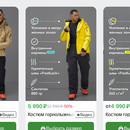
5 990
4 990
от
p
11 990
-50%
p
p
389B
Костюм горнолыжный 390J
Костюм го
Видео
Видео
ер
Выбрать размер
Вы