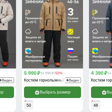
5 990
4 390
p
11 990
-50%
p
11
p
394Bl
Костюм горнолыжный 394B
Костюм го
Видео
Видео
ер
Выбрать размер
Вы
50
48