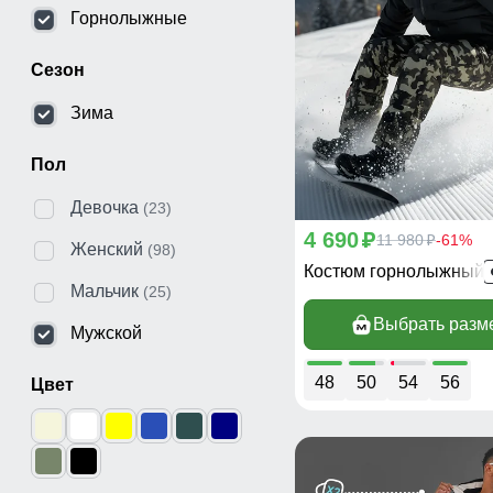
Горнолыжные
Сезон
Зима
Пол
Девочка
(23)
4 690
p
11 980
-61%
p
Женский
(98)
Мальчик
(25)
Выбрать разм
Мужской
48
50
54
56
Цвет