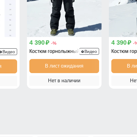
4 390
4 390
p
p
-%
-
Костюм горнолыжный 392TS
Костюм го
390TS
Видео
Видео
В лист ожидания
В л
я
Нет в наличии
Не