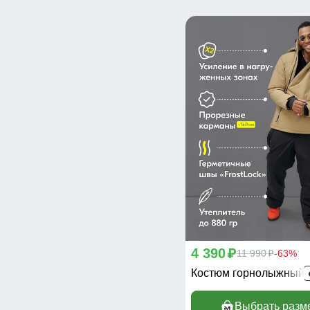
4 390
p
11 990
-63%
p
Костюм горнолыжный 
Выбрать разм