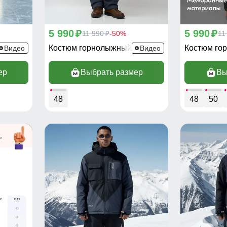
5 990
5 990
p
11 990
-50%
p
11
p
370J
Костюм горнолыжный 383TC
Костюм го
Видео
Видео
ер
Выбрать размер
Вы
48
48
50