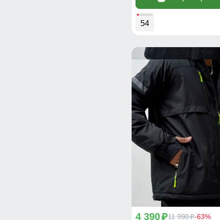
54
4 390
p
11 990
-63%
p