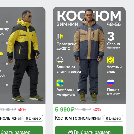
5 990
11 990
-58%
p
11 990
-50%
p
p
рнолыжный 372J
Костюм горнолыжный 372B
Видео
Видео
брать размер
Выбрать размер