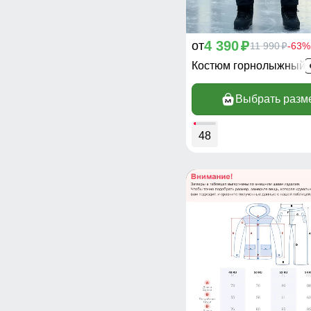
4 390
от
p
11 990
-63%
p
Костюм горнолыжный 
Выбрать разм
48