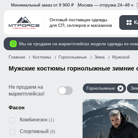
Минимальный заказ от 9 900
Москва — отгрузка 24–48 ч
p
Оптовый поставщик одежды
К
для СП, селлеров и магазинов
Мы не продаем на маркетплейсах модели одежды из нов
Главная
Костюмы
Горнолыжные
Зима
Мужской
Мужские костюмы горнолыжные зимние 
Не продаем на
Горнолыжные
Зи
маркетплейсах!
Фасон
Комбинезон
(1)
Спортивный
(8)