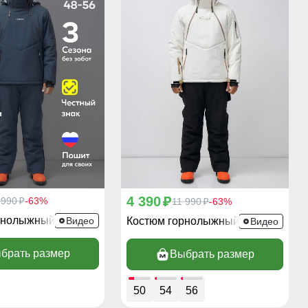
4 390
 990
-63%
p
11 990
-63%
p
p
рнолыжный 389TC
Видео
Костюм горнолыжный 389Bl
Видео
брать размер
Выбрать размер
50
54
56