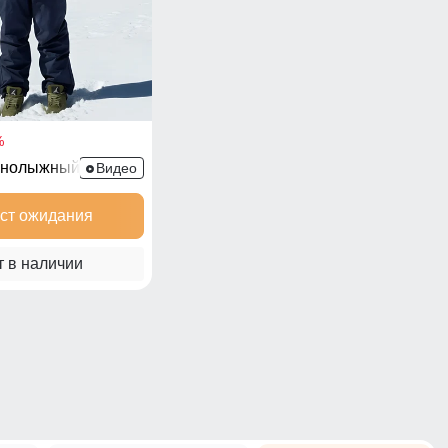
%
рнолыжный 392S
Видео
ист ожидания
т в наличии