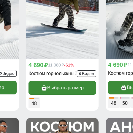
4 690
4 690
p
11
p
11 980
-61%
p
Костюм горнолыжный 02412Ch
Видео
Костюм горнолыжный 02412Kh
Видео
ер
Вы
Выбрать размер
48
50
48