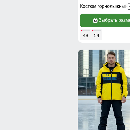
Костюм горнолыжный 
Выбрать разм
48
54