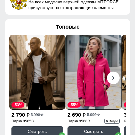
На всех моделях верхней одежды MTFORCE
присутствуют светоотражающие элементы
Плотность утеплителя (г/
260
23
кв.м)
64
Топовые
Конструктивные особенности
62
Покрой
свободный
60
Длина подола
Средняя длина
Тип рукава
Длинный
Таблица размеров брюк
Внутренние карманы
Есть
Тип кармана
Прорезной/Молния
48 (M)
Форма воротника
Капюшон
-53%
-55%
-43%
106
Полукомбинезон зимний имеет регулируемые бретели,
2 790
2 690
3 9
5 990
5 990
p
p
p
p
Фиксаторы
На капюшоне, по низу
боковые карманы, съемную спинку.
Парка 9565B
Парка 9568R
Куртк
Видео
76
куртки, на рукавах, в
поясе, по низу брюк
Смотреть
Смотреть
Несъемный ветрозащитный капюшон