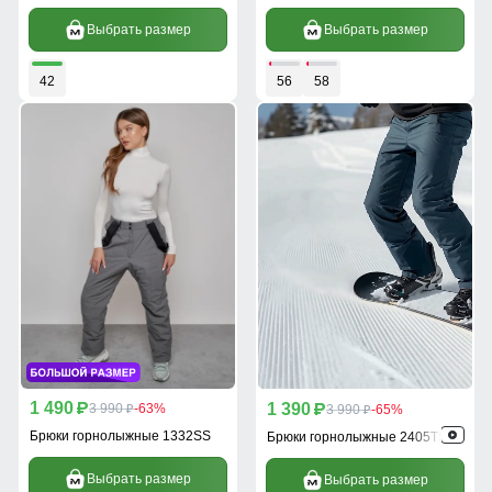
Выбрать размер
Выбрать размер
42
56
58
1 490
1 390
p
3 990
-63%
p
3 990
-65%
p
p
Брюки горнолыжные 1332SS
Брюки горнолыжные 2405TS
Выбрать размер
Выбрать размер