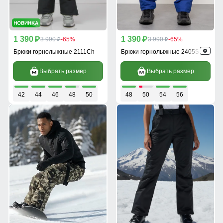
1 390
1 390
p
3 990
-65%
p
3 990
-65%
p
p
Брюки горнолыжные 2111Ch
Брюки горнолыжные 2405S
Выбрать размер
Выбрать размер
42
44
46
48
50
48
50
54
56