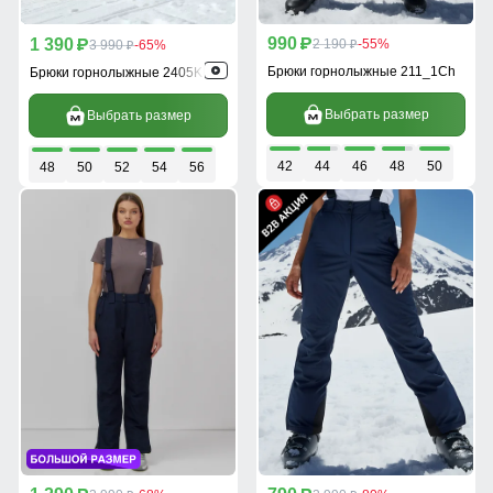
990
1 390
p
2 190
-55%
p
3 990
-65%
p
p
Брюки горнолыжные 211_1Ch
Брюки горнолыжные 2405K
Выбрать размер
Выбрать размер
42
44
46
48
50
48
50
52
54
56