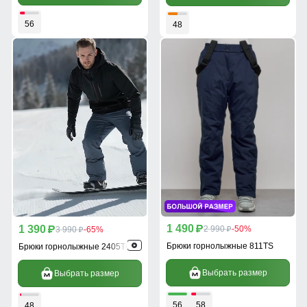
56
48
1 490
1 390
p
2 990
-50%
p
3 990
-65%
p
p
Брюки горнолыжные 811TS
Брюки горнолыжные 2405TC
Выбрать размер
Выбрать размер
56
58
48