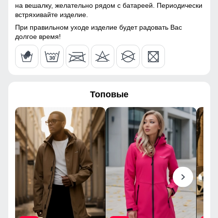
57
на вешалку, желательно рядом с батареей. Периодически
Утеплитель, гр
от 280 до 380 гр
встряхивайте изделие.
23
При правильном уходе изделие будет радовать Вас
Конструктивные особенности
долгое время!
Покрой
Прямой
56 (3XL)
полукомбинезона
113
Тип кармана
Прорезной на молнии
Топовые
81
Опции полукомбинезона
Съемный бретели/спинка
Конструктивность
Снегозащитная гамаши
34
элемента
44
Внутренние швы
Проклеены
Вид застежки
Защелка/Кнопки/Молния/
59
Липучки/Фиксатор
24
Особенности модели
Влагонепроницаемая/
Дышишая