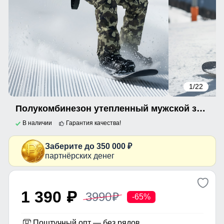
1
/22
Полукомбинезон утепленный мужской зимний горнолыжный коричневого цвета 2405K
В наличии
Гарантия качества!
Заберите до 350 000 ₽
партнёрских денег
1 390
3990
p
p
-65%
Поштучный опт — без рядов