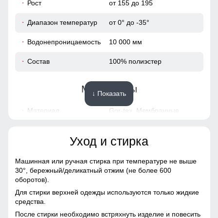
Рост
от 155 до 195
32
Диапазон температур
от 0° до -35°
40
Водонепроницаемость
10 000 мм
55
Состав
100% полиэстер
23
Материалы
↓ Показать
54 (XXL)
Материал
Gor-tex, Мембранные
материалы, Полиэстер,
112
Плащевка, Тефлон, Ткань,
Экологичные материалы
Уход и стирка
80
Материал подкладки
Полиэстер/Силикон/Флис
Машинная или ручная стирка при температуре не выше
30°,
бережный/деликатный отжим (не более 600
34
Материал наполнителя
Тинсулейт
оборотов).
Для стирки верхней одежды используются только жидкие
Особенность ткани
Плотная мембранная
42
средства.
ткань
После стирки необходимо встряхнуть изделие и повесить