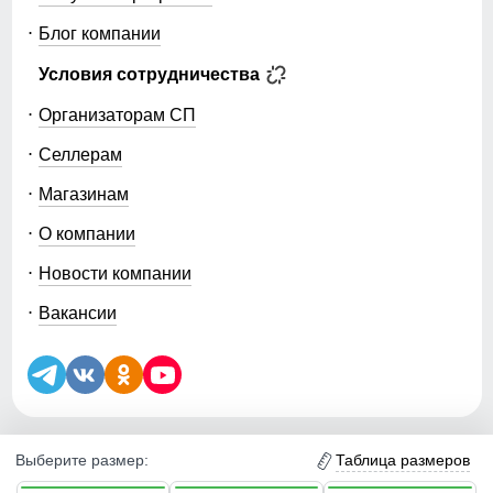
Блог компании
Условия сотрудничества
Организаторам СП
Селлерам
Магазинам
О компании
Новости компании
Вакансии
Таблица размеров
Выберите размер:
5.0
5.0
5.0
Уведомление об использовании файлов куки (cookie) и