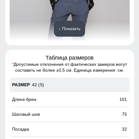
↓ Показать
Таблица размеров
*
Допустимые отклонения от фактических замеров могут
Благодаря универсальной посадке полукомбинезон,
составить не более ±0,5 см. Единица измерения: см.
подойдет девушкам и женщинам с различным типом
фигур.
42 (S)
Съемная утепленная спинка из подкладки
101
TW - сетка Air Mesh
Съемная спинка позволяет снять бретели при
75
необходимости. Полукомбинезон легко превратится в
удобные брюки.
32