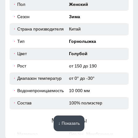
необходимости. Полукомбинезон легко превратится в
49
Пол
Женский
удобные брюки.
Сезон
Зима
Полукомбинезон
46 (L)
Страна производителя
Китай
Полукомбинезон зимний имеет регулируемые бретели,
боковые карманы
105
Тип
Горнолыжка
76
Цвет
Голубой
Рост
от 150 до 190
33
Диапазон температур
от 0° до -30°
19
Водонепроницаемость
10 000 мм
36
Состав
100% полиэстер
52
Материалы
↓ Показать
48 (XL)
Материал
Gor-tex, Мембранные