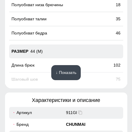
18
35
46
44 (M)
102
↓ Показать
75
33
Характеристики и описание
18,5
Артикул
911Gl
35
Бренд
CHUNMAI
Съемная спинка позволяет снять бретели при