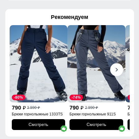
Рекомендуем
-80%
-74%
-74%
790
790
790
3 990
2 990
p
p
p
p
Брюки горнолыжные 1333TS
Брюки горнолыжные 911S
Брюки
Смотреть
Смотреть