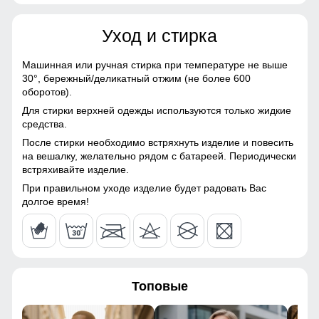
материалы, Полиэстер,
109
Плащевка, Тефлон, Ткань,
Экологичные материалы
Уход и стирка
78
Материал подкладки
Полиэстер/Силикон/Флис
Машинная или ручная стирка при температуре не выше
30°,
бережный/деликатный отжим (не более 600
34
Материал наполнителя
Тинсулейт
оборотов).
Для стирки верхней одежды используются только жидкие
Особенность ткани
Плотная мембранная
20
Полукомбинезон зимний имеет регулируемые бретели,
средства.
ткань
боковые карманы
После стирки необходимо встряхнуть изделие и повесить
40
на вешалку, желательно рядом с батареей. Периодически
Утеплитель, гр
от 270 до 370 гр
Расширитель штанин на молнии и
встряхивайте изделие.
снегозащитные гамаши с эластичной полосой
53
При правильном уходе изделие будет радовать Вас
Конструктивные особенности
долгое время!
разрез внизу горнолыжных брюк позволяет легко
оправить штанину поверх горнолыжного ботинка. Во всех
Покрой
Прямой
50 (XXL)
горнолыжных брюках имеются снегозащитные гамаши
полукомбинезона
плотно обхватывающая ботинок, которые защищают от
проникновения снега и холода.
109
Тип кармана
Прорезной на молнии
Топовые
79
Опции полукомбинезона
Съемный бретели/спинка