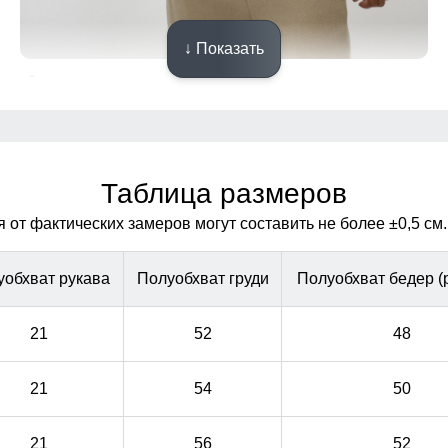
↓ Показать
Современный молодежный стиль
Сочетая в себе мягкость и однотонность, этот костюм
Сочетая в себе мягкость и однотонность, этот костюм
выделяется своим молодежным стилем и подходит к
выделяется своим молодежным стилем и подходит к
различным образам.
различным образам.
Таблица размеров
от фактических замеров могут составить не более ±0,5 см.
уобхват рукава
Полуобхват груди
Полуобхват бедер (
21
52
48
21
54
50
21
56
52