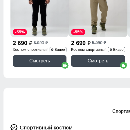
-55%
-55%
2 690
2 690
5 990
5 990
p
p
p
p
Костюм спортивный 330Ch
Костюм спортивный 336B
Видео
Видео
Смотреть
Смотреть
Спортив
Спортивный костюм