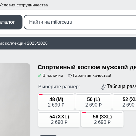
Условия
сотрудничества
аталог
ых коллекций 2025/2026
В наличии
Гарантия качества!
Таблица раз
Выберите размер:
48 (M)
50 (L)
52 (X
2 690
2 690
2 690
p
p
54 (XXL)
56 (3XL)
2 690
2 690
p
p