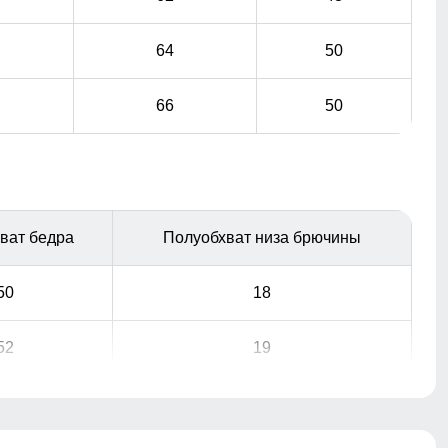
64
50
66
50
ват бедра
Полуобхват низа брючины
50
18
52
19
Подкладка из флиса: Устойчива к износу и легко
очищается, что делает костюм идеальным вариантом
для повседневного использования.
54
20