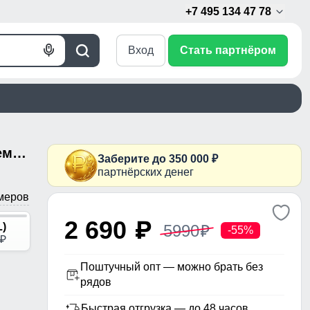
+7 495 134 47 78
Вход
Стать партнёром
Голосовой
Поиск
поиск
Спортивный костюм мужской демисезонный на флисе бежевого цвета 331B
Заберите до 350 000 ₽
партнёрских денег
меров
2 690
p
L)
5990
p
-55%
p
Поштучный опт — можно брать без
рядов
Быстрая отгрузка — до 48 часов