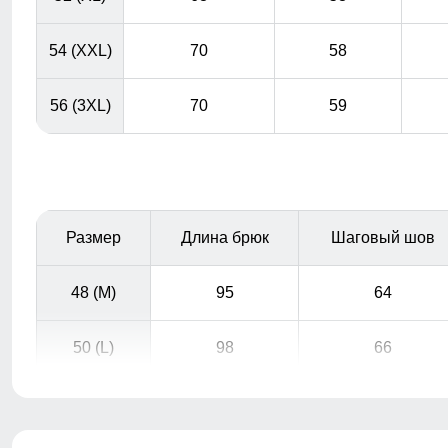
54 (XXL)
70
58
56 (3XL)
70
59
Размер
Длина брюк
Шаговый шов
48 (M)
95
64
50 (L)
98
66
Практичные и стильные карманы удобно
расположены для хранения мелочей, таких как ключи
или телефон.
52 (XL)
100
67