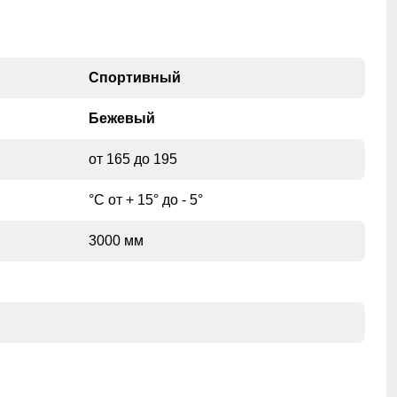
56
21
58
22
Спортивный
Бежевый
от 165 до 195
при помощи сантиметровой ленты.
°С от + 15° до - 5°
3000 мм