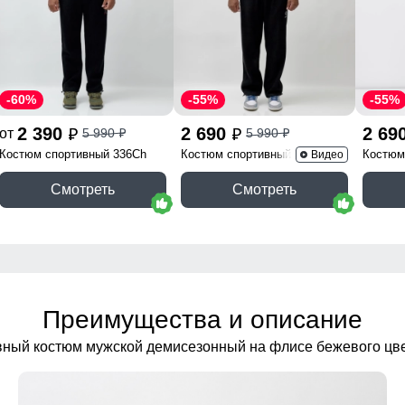
-60%
-55%
-55%
2 390
2 690
2 69
от
5 990
5 990
p
p
p
p
Костюм спортивный 336Ch
Костюм спортивный 341Ch
Костюм
Видео
Смотреть
Смотреть
Преимущества и описание
ный костюм мужской демисезонный на флисе бежевого цв