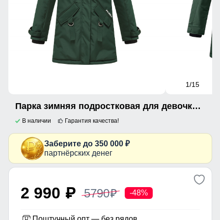
1
/15
Парка зимняя подростковая для девочки темно-зеленого цвета 9340TZ
В наличии
Гарантия качества!
Заберите до 350 000 ₽
партнёрских денег
2 990
5790
p
p
-48%
Поштучный опт — без рядов