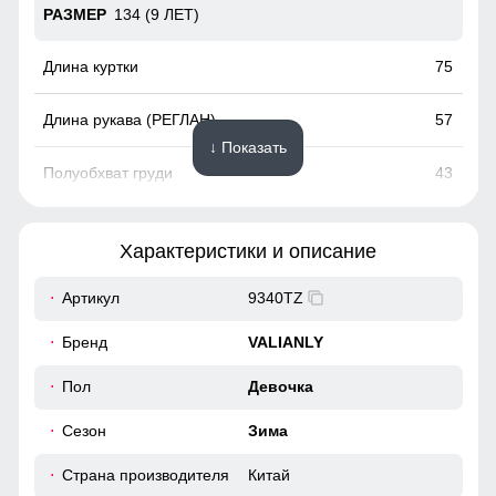
134 (9 ЛЕТ)
75
57
↓ Показать
43
46
Характеристики и описание
49
Съемная меховая опушка.Используется натуральный мех
Артикул
9340TZ
енота.
Бренд
VALIANLY
140 (10 ЛЕТ)
Удобные и вместительные карманы
Пол
Девочка
76
Карманы служат местом хранения различных мелочей.
Сезон
Зима
59
Страна производителя
Китай