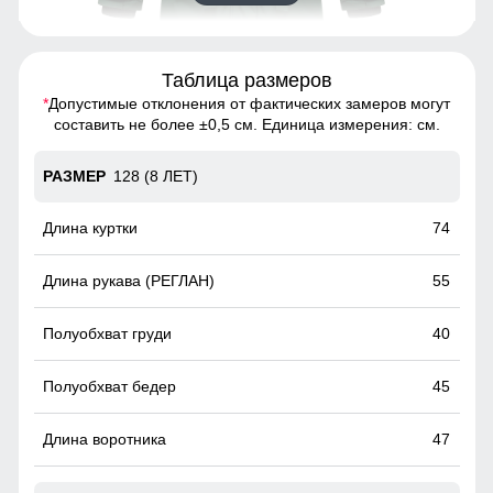
Таблица размеров
*
Допустимые отклонения от фактических замеров могут
Благодаря универсальной посадке, Куртки подойдут
составить не более ±0,5 см. Единица измерения: см.
девочкам с различным типом фигур.
128 (8 ЛЕТ)
Меховая опушка
Съемная меховая опушка.Используется натуральный мех
74
енота.
55
40
45
47