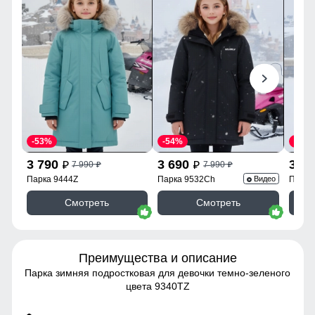
-53%
-54%
-54%
3 790
3 690
3 6
7 990
7 990
p
p
p
p
Парка 9444Z
Парка 9532Ch
Парка
Видео
Смотреть
Смотреть
Преимущества и описание
Парка зимняя подростковая для девочки темно-зеленого
цвета 9340TZ