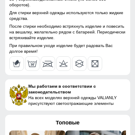
Тефлон, Болонь,
оборотов).
152 (12 ЛЕТ)
Экологичные материалы
Манжеты
Для стирки верхней одежды используются только жидкие
средства.
Эластичные манжеты еще один из способов
80
Материал подкладки
овчина, полиэстер
воспрепятствовать проникновению холода.Они просто
куртки
После стирки необходимо встряхнуть изделие и повесить
необходимы в случае если вы одеваете предпочитаете
на вешалку, желательно рядом с батареей. Периодически
63
фиксировать голень.
встряхивайте изделие.
Материал подкладки
полиэстер
воротника
При правильном уходе изделие будет радовать Вас
46
долгое время!
Материал подкладки
овчина
капюшона
50
Материал наполнителя
Тинсулейт
51
Особенность ткани
Плотная мембранная
Мы работаем в соответствии с
ткань
законодательством
158 (13 ЛЕТ)
На всех моделях верхней одежды VALIANLY
присутствуют светоотражающие элементы
Утеплитель гр
от 280 до 400
82
Конструктивные особенности
Топовые
65
Покрой
Полурасклешенный