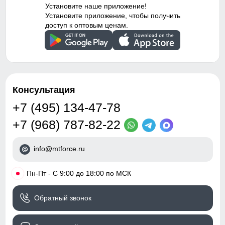
Установите наше приложение!
Особенности
Влагонепроницаемая,
Установите приложение, чтобы получить
ветрозащитная, дышащая
доступ к оптовым ценам.
Дизайн и стиль
Вид одежды
Свободная, утепленная
модель
Консультация
Стиль
Спортивный,
+7 (495) 134-47-78
повседневный, школьный
+7 (968) 787-82-22
Вид принта
Однотонный, печатный
info@mtforce.ru
Коллекция
Зима 2023-2024
Капюшон предназначен для защиты головы от ветра и
•
Пн-Пт - С 9:00 до 18:00 по МСК
дождя. Капюшон - регулировка объема дает возможность
Упаковка и размеры
сделать капюшон более эргономичным и комфортным.
Обратный звонок
Тип упаковки
Пакет
Фиксатор на капюшоне
Цвет парка
темно-зеленый,
Фиксатор служит для регулирования грубина капюшона.