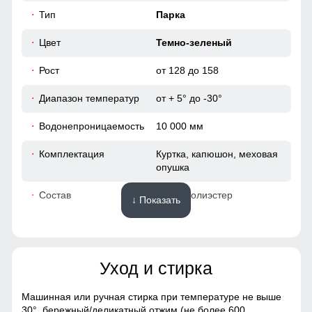
44
Тип
Парка
48
Цвет
Темно-зеленый
Рост
от 128 до 158
50
Диапазон температур
от + 5° до -30°
146 (11 ЛЕТ)
Водонепроницаемость
10 000 мм
78
Комплектация
Куртка, капюшон, меховая
опушка
61
Состав
100% Полиэстер
↓ Показать
45
Материалы
49
Уход и стирка
Материал
Gore-tex, Овчина,
Мембранные материалы,
50
Натуральные материалы,
Машинная или ручная стирка при температуре не выше
Карманы служат местом хранения различных мелочей.
Полиэстер, Плащевка,
30°,
бережный/деликатный отжим (не более 600