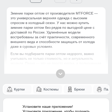
Зимние парки оптом от производителя MTFORCE —
это универсальная верхняя одежда с высоким
спросом в холодный сезон. У нас можно купить
зимние парки оптом без рядов по выгодной цене с
доставкой по России. Удлинённые модели
востребованы за счёт практичности, современного
внешнего вида и способности защищать от холода
даже в суровых условиях.
Если вы подбираете парки оптом недорого, важно
учитывать не только стоимость, но и актуальность
модели. Парка — это не просто куртка, а полноценная
зимняя одежда, которую выбирают для повседневной
носки. За счёт этого категория стабильно продаётся и
подходит для масштабирования.
Почему зимние парки стабильно
Куртки
Костюмы
Брюки
Паль
продаются?
Парка — это сочетание комфорта, защиты и
современного городского стиля. Удлинённый крой
Установите наше приложение!
закрывает тело лучше обычной куртки, поэтому такие
Установите приложение, чтобы получить