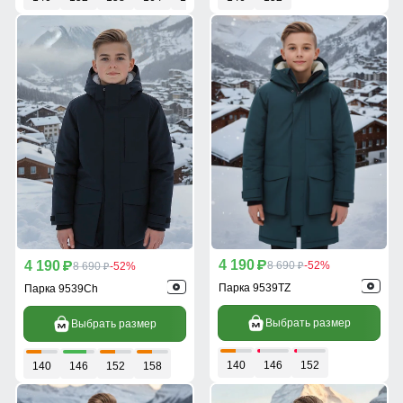
4 190
4 190
p
8 690
-52%
p
8 690
-52%
p
p
Парка 9539TZ
Парка 9539Ch
Выбрать размер
Выбрать размер
140
146
152
140
146
152
158