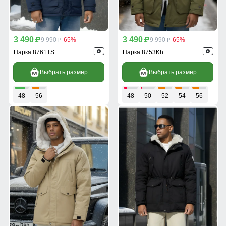
3 490
3 490
p
9 990
-65%
p
9 990
-65%
p
p
Парка 8761TS
Парка 8753Kh
Выбрать размер
Выбрать размер
48
56
48
50
52
54
56