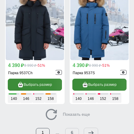
4 390
4 390
p
8 990
-51%
p
8 990
-51%
p
p
Парка 9537Ch
Парка 9537S
Выбрать размер
Выбрать размер
140
146
152
158
140
146
152
158
Показать еще
1
...
6