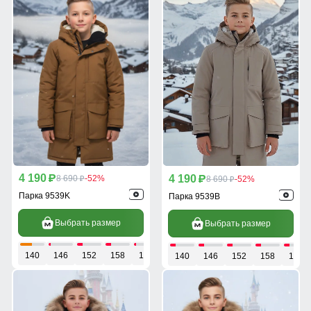
4 190
4 190
p
8 690
-52%
p
8 690
-52%
p
p
Парка 9539K
Парка 9539B
Выбрать размер
Выбрать размер
140
146
152
158
164
140
146
152
158
164