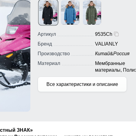
Артикул
9535Ch
Бренд
VALIANLY
Производство
Китай
&
Россия
Материал
Мембранные
материалы, Полиэ
Тефлон, Плащевк
Все характеристики и описание
естный ЗНАК»