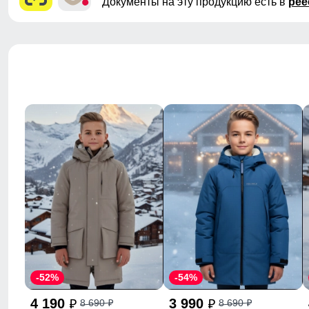
Документы на эту продукцию есть в
рее
-52%
-54%
4 190
3 990
8 690
8 690
p
p
p
p