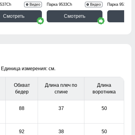
9537Ch
Парка 9533Ch
Парка 9533J
Видео
Видео
Смотреть
Смотреть
Смо
 Единица измерения: см.
Обхват
Длина плеч по
Длина
бедер
спине
воротника
88
37
50
92
38
50