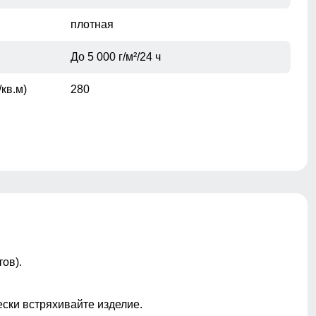
плотная
До 5 000 г/м²/24 ч
кв.м)
280
Не съемный
Не съемный
ы
Манжеты, Мех, Пояс/ремень, Съемная
ов).
опушка
Проклеены
ески встряхивайте изделие.