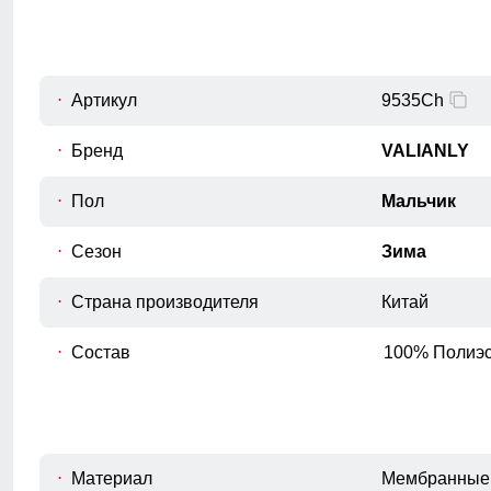
Для выбора идеального размера 
Длина куртки
A
Измеряется от верхней точки плеча до
Артикул
нижнего края куртки.
9535Ch
Длина рукава
Бренд
VALIANLY
B
Расстояние от плечевого шва до
окончания рукава.
Пол
Мальчик
Внутренний шов рукава
C
Расстояние от подмышечного шва
Сезон
Зима
вниз до окончания рукава.
Страна производителя
Обхват рукава в плече
Китай
D
Измеряется вокруг верхней части
рукава
Состав
100% Полиэс
Обхват груди
E
Измеряется вокруг самой широкой
части груди.
Обхват бедер
Материал
Мембранные 