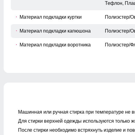
F
Измеряется вокруг самой широкой
Тефлон, Пла
части бедер и ягодиц.
Длина плеч по спине
Материал подкладки куртки
Полиэстер/О
G
Расстояние от верхней точки плеча до
основания шеи.
Материал подкладки капюшона
Полиэстер/О
Материал подкладки воротника
Полиэстер/Ф
Покрой
свободный
Длина одежды
до колена
Тип рукава
Длинная на 
Машинная или ручная стирка при температуре не в
Для стирки верхней одежды используются только ж
Внутренние карманы
Есть
После стирки необходимо встряхнуть изделие и пов
Тип кармана
Прорезной на