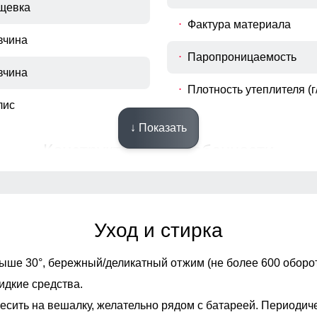
щевка
Фактура материала
вчина
Паропроницаемость
вчина
Плотность утеплителя (г/
лис
↓ Показать
Конструктивные особенности
Опции капюшона
Опции опушки
Уход и стирка
манжете
Декоративные элемент
ыше 30°,
бережный/деликатный отжим (не более 600 оборот
идкие средства.
Внутренние швы
есить на вешалку, желательно рядом с батареей. Периодич
 молнии и магните (с