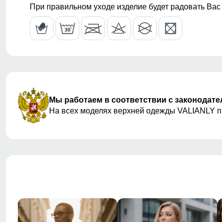
При правильном уходе изделие будет радовать Вас
начесом)
Форма воротника
стояче-отло
Фиксаторы
На рукавах, 
Мы работаем в соответствии с законодат
На всех моделях верхней одежды VALIANLY 
Вид одежды
Свободная, 
Стиль
Повседневны
Рисунок
Надписи, Лог
Коллекция
Осень-зима 