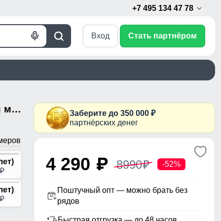
+7 495 134 47 78
Вход
Стать партнёром
Голосовой
Поиск
поиск
Парка зимняя подростковая для мальчика с капюшоном и мехом черного цвета 9535Ch
Заберите до 350 000 ₽
партнёрских денег
меров
4 290
p
лет)
8990
p
-52%
p
лет)
Поштучный опт — можно брать без
p
рядов
Быстрая отгрузка — до 48 часов