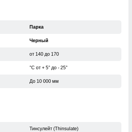
при помощи сантиметровой ленты.
Парка
Черный
от 140 до 170
°С от + 5° до - 25°
До 10 000 мм
Тинсулейт (Thinsulate)