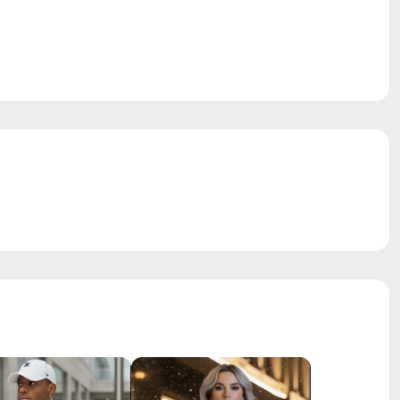
Двойная молния/Кнопки/Клапан
ветрозащита, водоотталкивающий
материал, гипоаллергенный материал,
дышащий материал, с начесом,
светоотражающие детали