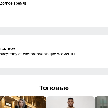
 долгое время!
Вид застежки
жной
Особенности модели
по середине, на капюшоне
Дизайн и стиль
ельством
присутствуют светоотражающие элементы
Утепленная модель
й, Школьный, Спортивный
отип, Однотонный, Светится в темноте
Топовые
2026