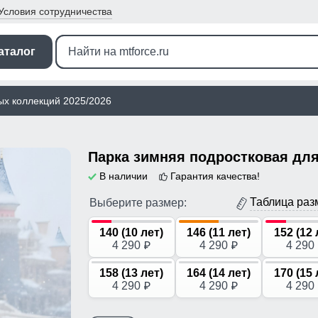
Условия
сотрудничества
аталог
ых коллекций 2025/2026
В наличии
Гарантия качества!
Таблица раз
Выберите размер:
140 (10 лет)
146 (11 лет)
152 (12 
4 290
4 290
4 290
p
p
158 (13 лет)
164 (14 лет)
170 (15 
4 290
4 290
4 290
p
p