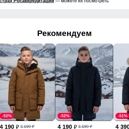
страх Росаккредитации
— можете их посмотреть
Рекомендуем
-52%
-52%
-51%
4 190
4 190
4 39
8 690
8 690
p
p
p
p