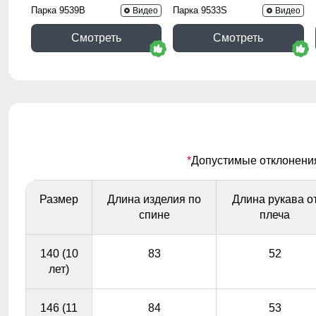
Парка 9539B
Парка 9533S
Видео
Видео
Смотреть
Смотреть
*
Допустимые отклонения 
Размер
Длина изделия по
Длина рукава о
спине
плеча
140 (10
83
52
лет)
146 (11
84
53