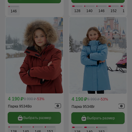
128
140
146
152
158
146
4 190
4 190
p
8 990
-53%
p
8 990
-53%
p
p
Парка 9534Bo
Парка 9534Br
Выбрать размер
Выбрать размер
128
140
146
152