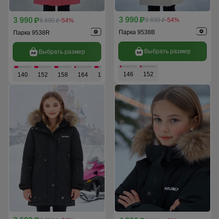
3 990
3 990
p
8 690
-54%
p
8 690
-54%
p
p
Парка 9538B
Парка 9538R
Выбрать размер
Выбрать размер
146
152
140
152
158
164
170