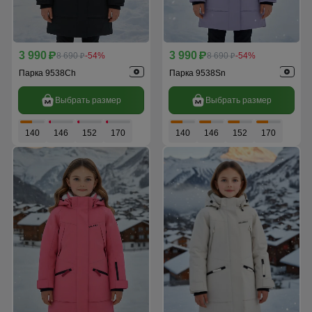
3 990
3 990
p
8 690
-54%
p
8 690
-54%
p
p
Парка 9538Ch
Парка 9538Sn
Выбрать размер
Выбрать размер
140
146
152
170
140
146
152
170