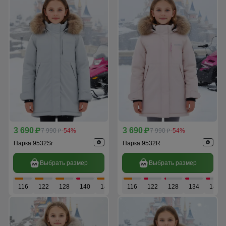
3 690
3 690
p
7 990
-54%
p
7 990
-54%
p
p
Парка 9532Sr
Парка 9532R
Выбрать размер
Выбрать размер
116
122
128
140
146
116
122
128
134
140