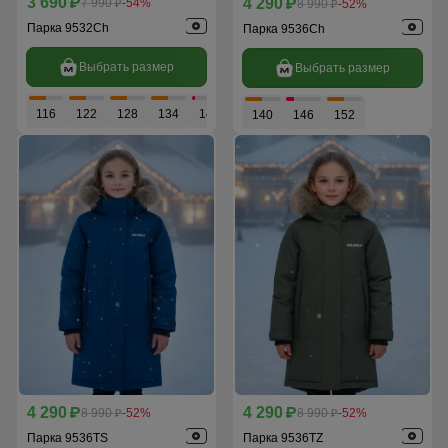
3 690
4 290
p
7 990
-54%
p
8 990
-52%
p
p
Парка 9532Ch
Парка 9536Ch
Выбрать размер
Выбрать размер
116
122
128
134
140
146
140
146
152
4 290
4 290
p
8 990
-52%
p
8 990
-52%
p
p
Парка 9536TS
Парка 9536TZ