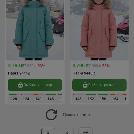
3 790
3 790
p
7 990
-53%
p
7 990
-53%
p
p
Парка 9444Z
Парка 9446R
Выбрать размер
Выбрать размер
128
134
140
146
152
158
146
152
158
164
170
Показать еще
1
2