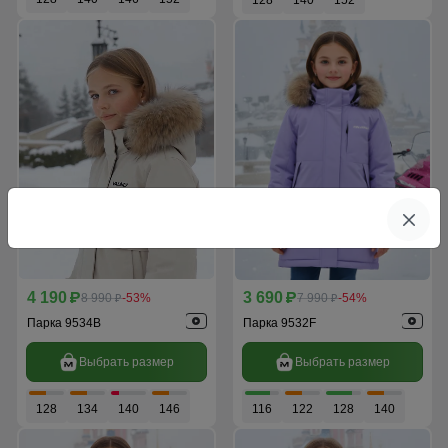
128
140
152
4 190
3 690
p
8 990
-53%
p
7 990
-54%
p
p
Парка 9534B
Парка 9532F
Выбрать размер
Выбрать размер
128
134
140
146
116
122
128
140