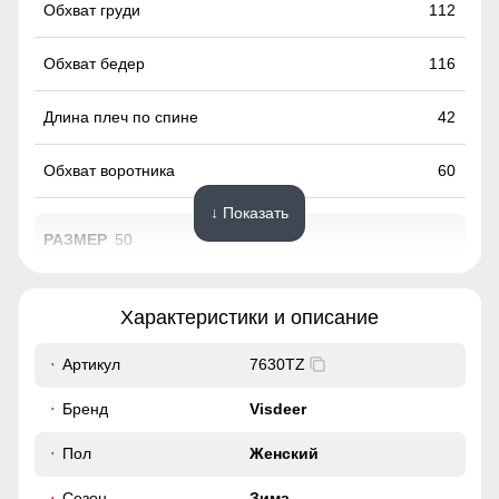
112
116
42
60
↓ Показать
50
95
Характеристики и описание
65
Артикул
7630TZ
49
Бренд
Visdeer
Этот стильный и теплый предмет гардероба не только
40
Пол
Женский
защитит вас от холода, но и сделает ваш образ
незабываемым. Идеальна для вечерних прогулок и
светских мероприятий. Привлекайте взгляды и ощущайте
Сезон
Зима