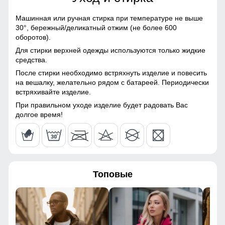
120
Полиэстер, Плащевка,
Болонь, Экологичные
Машинная или ручная стирка при температуре не выше
материалы
124
30°,
бережный/деликатный отжим (не более 600
оборотов).
Материал подкладки
Полиэстер
44
Для стирки верхней одежды используются только жидкие
средства.
Материал подкладки
Мех песец/Полиэстер
После стирки необходимо встряхнуть изделие и повесить
капюшона
60
на вешалку, желательно рядом с батареей. Периодически
Тёплое, удобное, защищает от холода и ветра. Стильный
встряхивайте изделие.
Материал подкладки
Полиэстер
лаконичный дизайн для повседневной носки.
кармана
При правильном уходе изделие будет радовать Вас
54
долгое время!
Утеплённый капюшон!
Материал наполнителя
Полиэстер
96
Надёжно защищает от холода, ветра и осадков. Идеален
для зимней погоды, не требует головного убора.
Фактура материала
Шероховатая, стеганная
66
Утеплитель гр
от 440 до 540
Топовые
50
Плотность утеплителя (г/
220
кв.м)
44
Конструктивные особенности