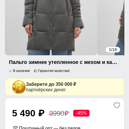
1
/18
Пальто зимнее утепленное с мехом и капюшоном тренд темно-зеленого цвета 7630TZ
В наличии
Гарантия качества!
Заберите до 350 000 ₽
партнёрских денег
5 490
9990
p
p
-45%
Поштучный опт — без рядов