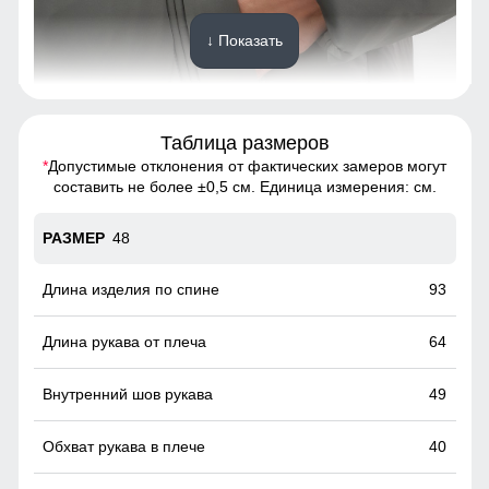
↓ Показать
Таблица размеров
*
Допустимые отклонения от фактических замеров могут
Это практичное и удобное решение для повседневного
составить не более ±0,5 см. Единица измерения: см.
использования. Они легко вмещают телефон, перчатки и
другие необходимые мелочи, позволяя обойтись без
48
сумки. Карманы расположены удобно и защищены от
ветра, что делает их идеальными для холодной погоды.
93
Куртка из натурального меха песца!
64
Этот стильный и теплый предмет гардероба не только
защитит вас от холода, но и сделает ваш образ
незабываемым. Идеальна для вечерних прогулок и
49
светских мероприятий. Привлекайте взгляды и ощущайте
себя королевой зимы!
40