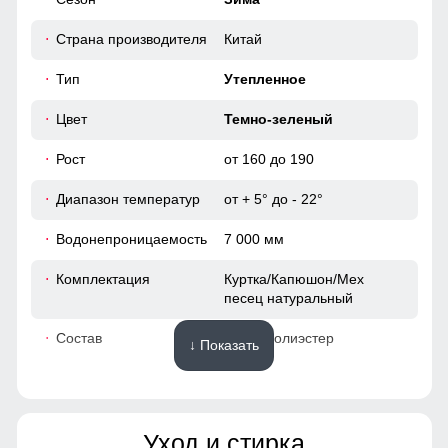
116
себя королевой зимы!
Страна производителя
Китай
120
Вырез по бокам на молнии обманка!
Тип
Утепленное
Тёплое, удобное, защищает от холода и ветра. Стильный
43
лаконичный дизайн для повседневной носки.
Цвет
Темно-зеленый
60
Рост
от 160 до 190
Диапазон температур
от + 5° до - 22°
52
Водонепроницаемость
7 000 мм
95
Комплектация
Куртка/Капюшон/Мех
песец натуральный
66
Состав
100% Полиэстер
↓ Показать
49
Материалы
42
Уход и стирка
Материал
Мембранные материалы,