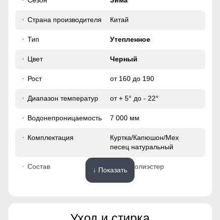
Сезон
Зима
116
Это практичное и удобное решение для повседневного
использования. Они легко вмещают телефон, перчатки и
Страна производителя
Китай
120
другие необходимые мелочи, позволяя обойтись без
сумки. Карманы расположены удобно и защищены от
Тип
Утепленное
ветра, что делает их идеальными для холодной погоды.
43
Цвет
Черный
60
Рост
от 160 до 190
Диапазон температур
от + 5° до - 22°
52
Водонепроницаемость
7 000 мм
95
Комплектация
Куртка/Капюшон/Мех
песец натуральный
66
Состав
100% Полиэстер
↓ Показать
49
Материалы
42
Уход и стирка
Материал
Мембранные материалы,