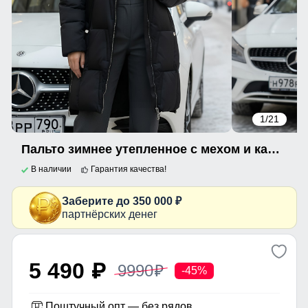
1
/21
Пальто зимнее утепленное с мехом и капюшоном тренд черного цвета 7630Ch
В наличии
Гарантия качества!
Заберите до 350 000 ₽
партнёрских денег
5 490
9990
p
p
-45%
Поштучный опт — без рядов