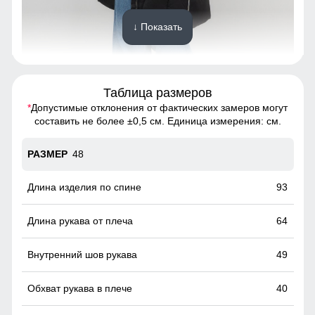
↓ Показать
Таблица размеров
*
Допустимые отклонения от фактических замеров могут
Пальто подчёркивает силуэт, удобно сидит по фигуре и не
составить не более ±0,5 см. Единица измерения: см.
сковывает движений.
48
Фиксаторы на капюшоне!
Это специальные элементы, предназначенные для
93
регулировки его объема и плотности прилегания к голове.
Они помогают защитить от ветра и дождя, обеспечивая
64
комфорт и тепло.
49
40