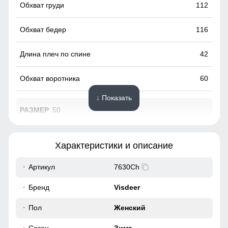
112
116
42
60
↓ Показать
50
95
Характеристики и описание
65
Артикул
7630Ch
Это специальные элементы, предназначенные для
регулировки его объема и плотности прилегания к голове.
49
Бренд
Visdeer
Они помогают защитить от ветра и дождя, обеспечивая
комфорт и тепло.
40
Пол
Женский
Вместительные карманы!