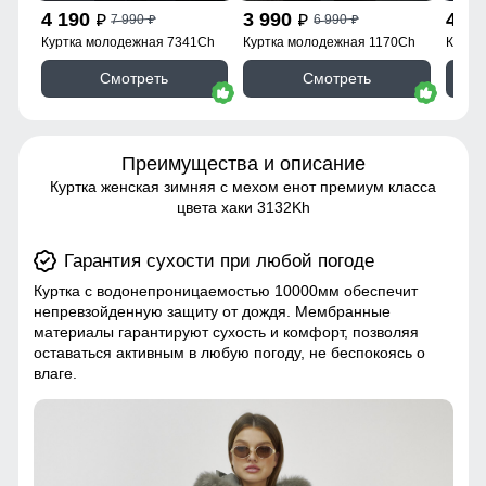
4 190
3 990
4 1
7 990
6 990
p
p
p
p
Куртка молодежная 7341Ch
Куртка молодежная 1170Ch
Куртк
Смотреть
Смотреть
Преимущества и описание
Куртка женская зимняя с мехом енот премиум класса
цвета хаки 3132Kh
Гарантия сухости при любой погоде
Куртка с водонепроницаемостью 10000мм обеспечит
непревзойденную защиту от дождя. Мембранные
материалы гарантируют сухость и комфорт, позволяя
оставаться активным в любую погоду, не беспокоясь о
влаге.