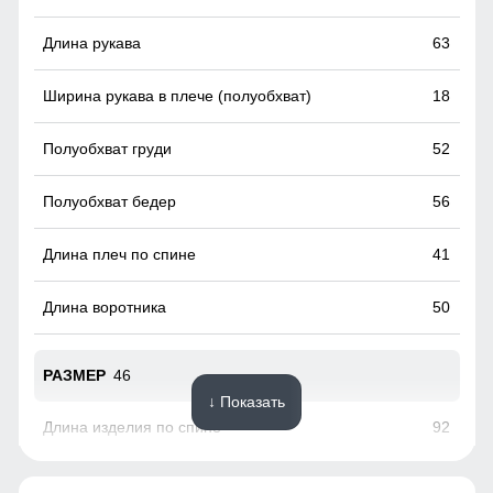
Меховая опушка
63
Натуральный мех енота: Роскошная отделка из
натурального меха придает куртке изысканный вид и
добавляет тепла в самые морозные дни. Съемная
18
опушка придает изящества образу и смотрится
благородно.
52
56
41
50
46
↓ Показать
92
63