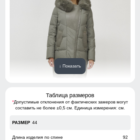
↓ Показать
Таблица размеров
*
Допустимые отклонения от фактических замеров могут
Куртка с водонепроницаемостью 10000мм обеспечит
составить не более ±0,5 см. Единица измерения: см.
непревзойденную защиту от дождя. Мембранные
материалы гарантируют сухость и комфорт, позволяя
44
оставаться активным в любую погоду, не беспокоясь о
влаге.
92