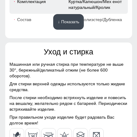
Комплектация
Куртка/Капюшон/Мех енот
натуральный/Кролик
56
Состав
100% Полиэстер/Дубленка
↓ Показать
60
Материалы
42
Уход и стирка
Материал
Мембранные материалы,
50
Натуральные материалы,
Полиэстер, Плащевка,
Машинная или ручная стирка при температуре не выше
Тефлон, Болонь,
30°,
бережный/деликатный отжим (не более 600
50
Экологичные материалы
оборотов).
Для стирки верхней одежды используются только жидкие
Материал подкладки
100% полиэстер/Кролик
95
средства.
После стирки необходимо встряхнуть изделие и повесить
Материал подкладки
100% полиэстер
65
на вешалку, желательно рядом с батареей. Периодически
капюшона
Подкладка из искусственной овчины и полиэстера:
встряхивайте изделие.
Устойчива к износу и легко очищается, что делает костюм
Материал наполнителя
Тинсулейт
идеальным вариантом для повседневного использования.
20
При правильном уходе изделие будет радовать Вас
долгое время!
Фактура материала
гладкая
Утепление и комфорт
58