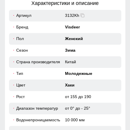
Характеристики и описание
18
Артикул
3132Kh
54
Бренд
Visdeer
Натуральный мех енота: Роскошная отделка из
58
Пол
Женский
натурального меха придает куртке изысканный вид и
добавляет тепла в самые морозные дни. Съемная
опушка придает изящества образу и смотрится
Сезон
Зима
42
благородно.
Страна производителя
Китай
50
Материал подкладки
Тип
Молодежные
Подкладка из искусственной овчины и полиэстера:
Устойчива к износу и легко очищается, что делает костюм
48
Цвет
Хаки
идеальным вариантом для повседневного использования.
Рост
от 155 до 190
94
Диапазон температур
от 0° до - 25°
64
Водонепроницаемость
10 000 мм
19