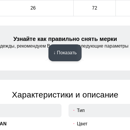
26
72
Узнайте как правильно снять мерки
Съемный ветрозащитный капюшон
одежды, рекомендуем Вам измерить следующие параметры 
Капюшон надежно защищает от различных внешних
Капюшон надежно защищает от различных внешних
↓ Показать
факторов, таких как ветер.
факторов, таких как ветер.
Характеристики и описание
Тип
AN
Цвет