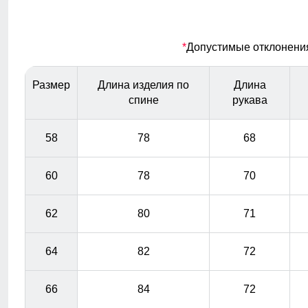
любую погоду
Высокий воротник
*
Допустимые отклонения 
Элемент одежды нужен для защиты шеи от холода, но
со временем стал стильной и модной деталью
Размер
Длина изделия по
Длина
гардероба.
спине
рукава
58
78
68
60
78
70
62
80
71
64
82
72
66
84
72