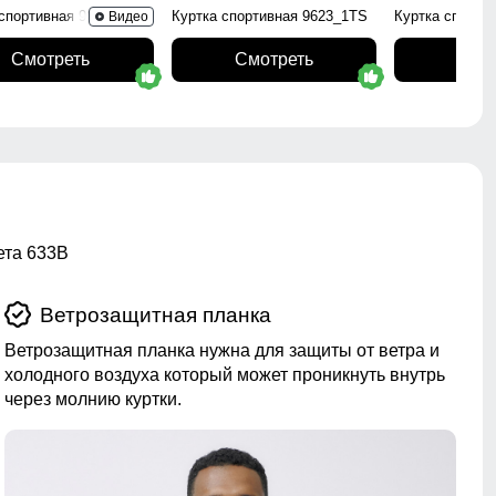
 спортивная 9629_1Kh
Куртка спортивная 9623_1TS
Куртка спорти
Видео
Смотреть
Смотреть
Смо
ета 633B
Ветрозащитная планка
Ветрозащитная планка нужна для защиты от ветра и
холодного воздуха который может проникнуть внутрь
через молнию куртки.