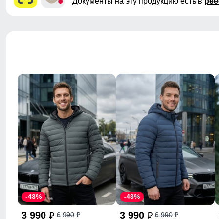
Документы на эту продукцию есть в
рее
-43%
-43%
3 990
3 990
6 990
6 990
p
p
p
p