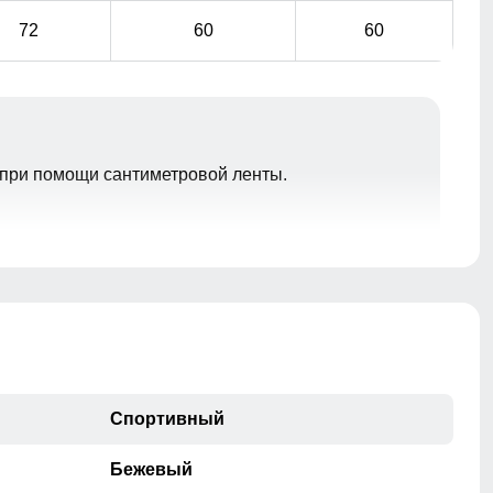
72
60
60
при помощи сантиметровой ленты.
Карманы, обеспечивает удобное хранение личных
вещей. Высокий воротник и регулируемые манжеты
защищают от ветра, делая куртку универсальной для
ежедневного использования.
Спортивный
Бежевый