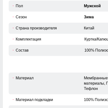
Длина рукава
Пол
Мужской
D
Расстояние от плечевого шва до
окончания рукава.
Сезон
Зима
Внутренний шов рукава
E
Расстояние от подмышечного шва
Страна производителя
Китай
вниз до окончания рукава.
Полуобхват бедер
Комплектация
Куртка/Капю
F
Измеряется по самым широким
точкам ягодиц.
Состав
100% Полиэс
Материал
Мембранные 
материалы, 
Тефлон
Материал подкладки
100% Полиэс
Подкладка из полиэстера: Устойчива к износу и легко