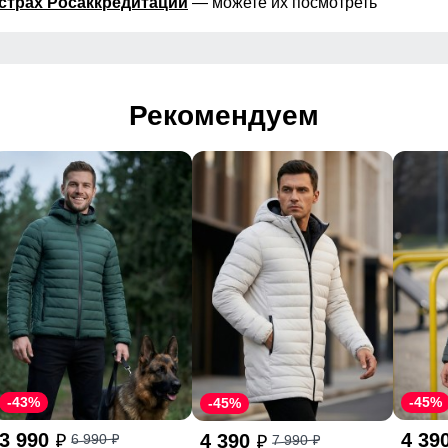
страх Росаккредитации
— можете их посмотреть
Рекомендуем
-43%
-45%
-45%
3 990
4 39
4 390
6 990
7 990
p
p
p
p