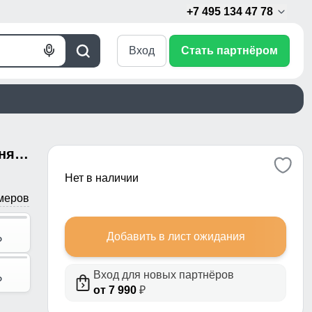
+7 495 134 47 78
Вход
Стать партнёром
Голосовой
Поиск
поиск
Куртка спортивная мужская зимняя большого размера бежевого цвета 633B
Нет в наличии
меров
Добавить в лист ожидания
p
Вход для новых партнёров
p
от 7 990
₽