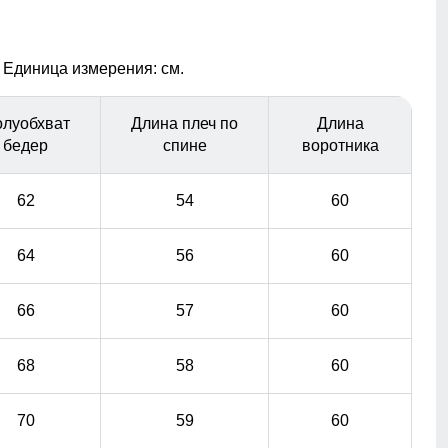
через молнию куртки.
Повседневная функциональность
 Единица измерения: см.
Карманы, обеспечивает удобное хранение личных
вещей. Высокий воротник и регулируемые манжеты
луобхват
Длина плеч по
Длина
защищают от ветра, делая куртку универсальной для
бедер
спине
воротника
ежедневного использования.
62
54
60
64
56
60
66
57
60
68
58
60
70
59
60