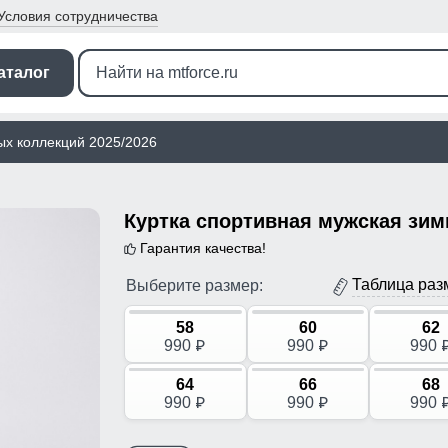
Условия
сотрудничества
аталог
ых коллекций 2025/2026
Гарантия качества!
Таблица раз
Выберите размер:
58
60
62
990
990
990
p
p
64
66
68
990
990
990
p
p