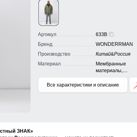
Артикул
633B
Бренд
WONDERRMAN
Производство
Китай
&
Россия
Материал
Мембранные
материалы,
Натуральные
материалы, Полиэ
Все характеристики и описание
Плащевка, Тефло
естный ЗНАК»