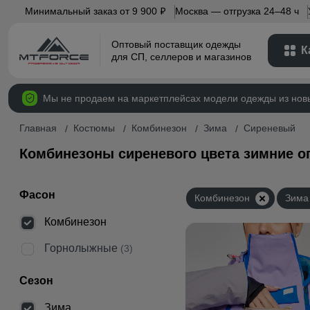
Минимальный заказ от 9 900
Москва — отгрузка 24–48 ч
p
Оптовый поставщик одежды
К
для СП, селлеров и магазинов
Мы не продаем на маркетплейсах модели одежды из нов
Главная
Костюмы
Комбинезон
Зима
Сиреневый
Комбинезоны сиреневого цвета зимние о
Фасон
Комбинезон
Зима
Комбинезон
Горнолыжные
(3)
Сезон
Зима