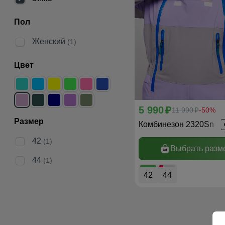
Пол
Женский
(1)
Цвет
5 990
p
11 990
-50%
p
Размер
Комбинезон 2320Sn
42
(1)
Выбрать разм
44
(1)
42
44