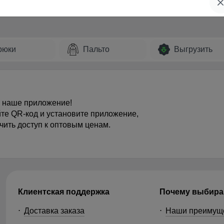
рюки
Пальто
Выгрузить
 наше приложение!
те QR-код и установите приложение,
чить доступ к оптовым ценам.
Клиентская поддержка
Почему выбира
Доставка заказа
Наши преимущ