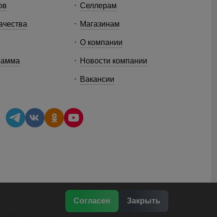
ов
Селлерам
ачества
Магазинам
О компании
рамма
Новости компании
Вакансии
Согласен
Закрыть
ская, д.3Б, стр.1