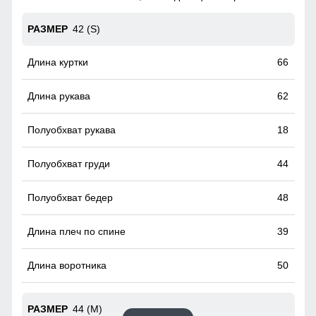
пропиткой снаружи и антибактериальной внутри.
Водонепроницаемая мембрана обеспечивает
42 (S)
превосходную защиту при мокром снеге или ледяном
дожде и оперативно отводит влагу от тела наружу,
сохраняя тепло и комфорт.
66
Ветрозащитная планка
62
Ветрозащитная планка нужна для защиты от ветра и
холодного воздуха который может проникнуть внутрь
18
через молнию куртки.
44
48
39
50
44 (M)