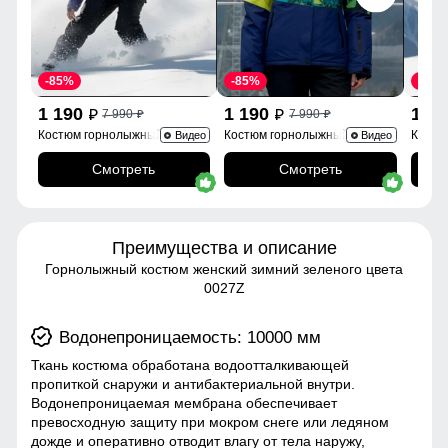
-85%
-85%
-85%
1 190
1 190
1 1
7 990
7 990
p
p
p
p
Костюм горнолыжный
Костюм горнолыжный 0005Sl
Костю
Видео
Видео
02395Sl
Смотреть
Смотреть
Преимущества и описание
Горнолыжный костюм женский зимний зеленого цвета
0027Z
Водонепроницаемость: 10000 мм
Ткань костюма обработана водоотталкивающей
пропиткой снаружи и антибактериальной внутри.
Водонепроницаемая мембрана обеспечивает
превосходную защиту при мокром снеге или ледяном
дожде и оперативно отводит влагу от тела наружу,