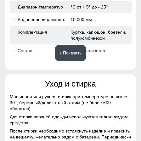
Диапазон температур
°С от + 5° до - 25°
63
Водонепроницаемость
10 000 мм
19
Комплектация
Куртка, капюшон, бретели,
полукомбинезон
48
Состав
100% Полиэстер
↓ Показать
52
Материалы
40
Уход и стирка
Материал
Gore-tex, Мембранные
52
материалы, Натуральные
материалы, Полиэстер,
Машинная или ручная стирка при температуре не выше
Плащевка, Тефлон,
30°,
бережный/деликатный отжим (не более 600
48 (XL)
Экологичные материалы
оборотов).
Для стирки верхней одежды используются только жидкие
Материал подкладки
Полиэстер/Ткани TW -
72
средства.
куртки
сетка Air Mesh
После стирки необходимо встряхнуть изделие и повесить
Наличие защиты подбородка предотвращает натирание и
64
на вешалку, желательно рядом с батареей. Периодически
Материал подкладки
Ткани TW - сетка Air Mesh/
обеспечивает дополнительный комфорт при ношении