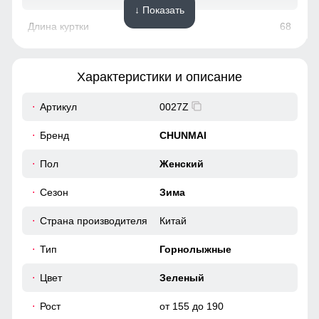
↓ Показать
68
63
Характеристики и описание
19
Артикул
0027Z
46
Бренд
CHUNMAI
50
Пол
Женский
Ветрозащитная планка нужна для защиты от ветра и
холодного воздуха который может проникнуть внутрь
через молнию куртки.
Сезон
Зима
39
Страна производителя
Китай
Защита подбородка
50
Наличие защиты подбородка предотвращает натирание и
Тип
Горнолыжные
обеспечивает дополнительный комфорт при ношении
куртки.
46 (L)
Цвет
Зеленый
Рост
от 155 до 190
70