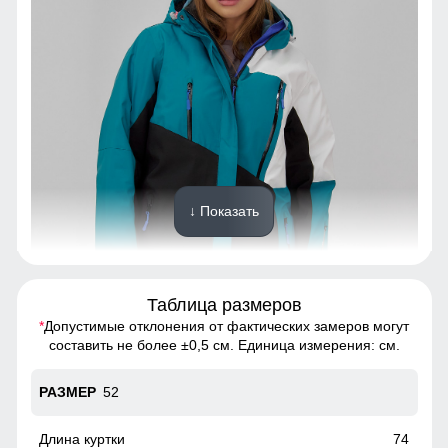
↓ Показать
Таблица размеров
*
Допустимые отклонения от фактических замеров могут
Горнолыжная куртка - идеальный выбор для тех, кто хочет
составить не более ±0,5 см. Единица измерения: см.
выглядеть стильно и чувствовать себя комфортно в
любую погоду
52
Снегозащитная юбка на кнопках
74