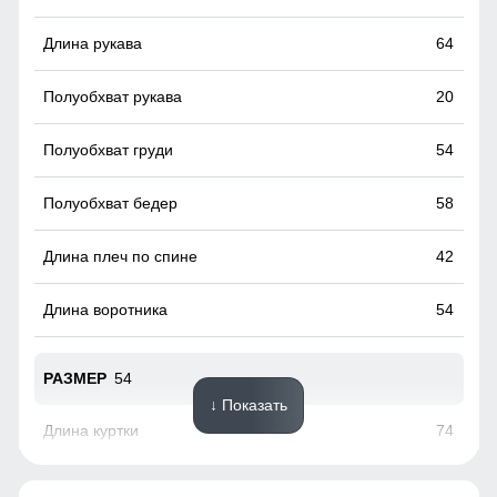
Без этого элемента сегодня не обходится практически ни
одна горнолыжная куртка. Это прекрасная защита от
64
снега и ветра. Часто на резинку юбки наносят
специальные силиконовые полосы, так она лучше
фиксируется на горнолыжном полукомбинезоне
20
54
58
42
54
54
↓ Показать
74
65