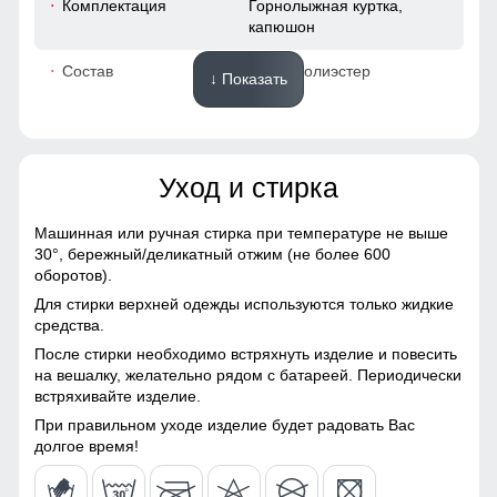
Комплектация
Горнолыжная куртка,
капюшон
60
Состав
100% Полиэстер
↓ Показать
64
Материалы
46
Уход и стирка
Материал
Gore-tex, Мембранные
54
материалы, Натуральные
материалы, Полиэстер,
Машинная или ручная стирка при температуре не выше
Плащевка, Тефлон,
30°,
бережный/деликатный отжим (не более 600
58
Экологичные материалы
оборотов).
Для стирки верхней одежды используются только жидкие
Материал подкладки
Полиэстер/Ткани TW -
78
средства.
куртки
сетка Air Mesh
Куртка с водонепроницаемостью 10000мм обеспечит
После стирки необходимо встряхнуть изделие и повесить
непревзойденную защиту от дождя. Мембранные
67
на вешалку, желательно рядом с батареей. Периодически
Материал подкладки
Ткани TW - сетка Air Mesh/
материалы гарантируют сухость и комфорт, позволяя
встряхивайте изделие.
капюшона
Полиэстер
оставаться активным в любую погоду, не беспокоясь о
влаге.
22
При правильном уходе изделие будет радовать Вас
Материал подкладки
Полиэстер/Флис
долгое время!
воротника
Карман ски пасс
62