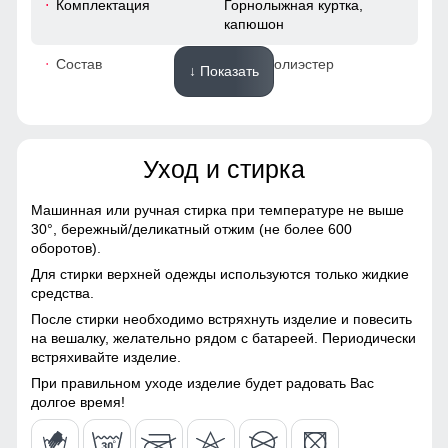
Комплектация
Горнолыжная куртка,
капюшон
48
Состав
100% Полиэстер
↓ Показать
52
Материалы
40
Уход и стирка
Материал
Gore-tex, Мембранные
52
материалы, Натуральные
материалы, Полиэстер,
Машинная или ручная стирка при температуре не выше
Плащевка, Тефлон,
30°,
бережный/деликатный отжим (не более 600
48 (XL)
Экологичные материалы
оборотов).
Капюшон надежно защищает от различных внешних
Для стирки верхней одежды используются только жидкие
Материал подкладки
Полиэстер/Ткани TW -
факторов, таких как ветер.
72
средства.
куртки
сетка Air Mesh
После стирки необходимо встряхнуть изделие и повесить
Ветрозащитная планка
64
на вешалку, желательно рядом с батареей. Периодически
Материал подкладки
Ткани TW - сетка Air Mesh/
встряхивайте изделие.
капюшона
Полиэстер
Ветрозащитная планка нужна для защиты от ветра и
холодного воздуха который может проникнуть внутрь
19
При правильном уходе изделие будет радовать Вас
Материал подкладки
Полиэстер/Флис
через молнию куртки.
долгое время!
воротника
50