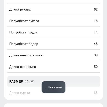
пластиковая карта с магнитным чипом применяемая на
горнолыжных курортах). Кармашек может служить местом
62
хранения других мелочей, например ключи или телефон.
18
44
48
39
50
44 (M)
↓ Показать
68
63