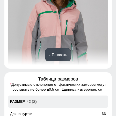
↓ Показать
Таблица размеров
*
Допустимые отклонения от фактических замеров могут
Парка - идеальный выбор для тех, кто хочет выглядеть
составить не более ±0,5 см. Единица измерения: см.
стильно и чувствовать себя комфортно в любую погоду
42 (S)
Карман ски пасс
Карман служит для хранения карточки Ski-Pass(
66