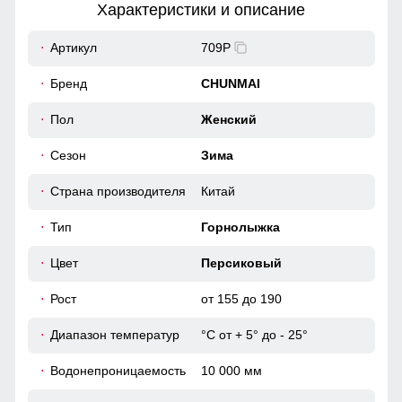
Характеристики и описание
19
Артикул
709P
Карман служит для хранения карточки Ski-Pass(
пластиковая карта с магнитным чипом применяемая на
46
Бренд
CHUNMAI
горнолыжных курортах). Кармашек может служить местом
хранения других мелочей, например ключи или телефон.
50
Пол
Женский
Съемный ветрозащитный капюшон
Сезон
Зима
39
Капюшон надежно защищает от различных внешних
факторов, таких как ветер.
Страна производителя
Китай
50
Тип
Горнолыжка
46 (L)
Цвет
Персиковый
Рост
от 155 до 190
70
Диапазон температур
°С от + 5° до - 25°
63
Водонепроницаемость
10 000 мм
19