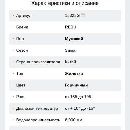
Характеристики и описание
54
Артикул
15323G
Фиксатор служит для регулирования объема талии
41
Бренд
REDU
Внешний карман
56
Пол
Мужской
накладные карманы служат местом хранения различных
Сезон
Зима
мелочей.
52 (XL)
Страна производителя
Китай
68
Тип
Жилетки
21
Цвет
Горчичный
Рост
от 155 до 195
56
Диапазон температур
от + 10° до -15°
56
Водонепроницаемость
8 000 мм
42