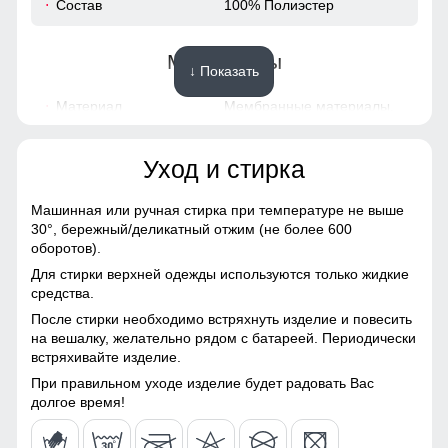
Состав
100% Полиэстер
58
Материалы
↓ Показать
54 (XXL)
Материал
Мембранные материалы,
Полиэстер, Плащевка,
70
Тефлон
Уход и стирка
Материал подкладки
100% Полиэстер
22
Машинная или ручная стирка при температуре не выше
Материал подкладки
100% Полиэстер
накладные карманы служат местом хранения различных
30°,
бережный/деликатный отжим (не более 600
58
воротника
мелочей.
оборотов).
Для стирки верхней одежды используются только жидкие
Материал наполнителя
Синтепон
58
средства.
Материал подкладки
После стирки необходимо встряхнуть изделие и повесить
Фактура материала
плотная
Подкладка из полиэстера: Устойчива к износу и легко
44
на вешалку, желательно рядом с батареей. Периодически
очищается, что делает костюм идеальным вариантом для
встряхивайте изделие.
Утеплитель, гр
от 180 до 380 гр
повседневного использования.
60
При правильном уходе изделие будет радовать Вас
долгое время!
Плотность утеплителя (г/
180
кв.м)
56 (3XL)