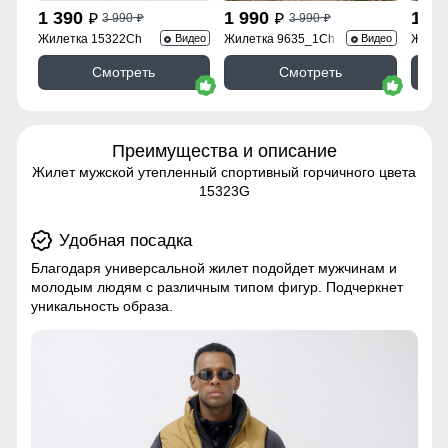
1 390
1 990
1 9
3 990
3 990
p
p
p
p
Жилетка 15322Ch
Жилетка 9635_1Ch
Жилет
Видео
Видео
Смотреть
Смотреть
Преимущества и описание
Жилет мужской утепленный спортивный горчичного цвета
15323G
Удобная посадка
Благодаря универсальной жилет подойдет мужчинам и
молодым людям с различным типом фигур. Подчеркнет
уникальность образа.