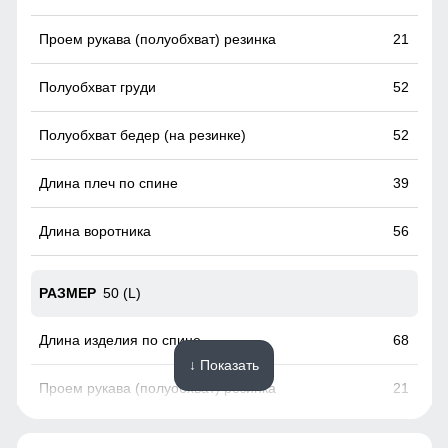
Фиксатор служит для регулирования объема талии
21
52
52
39
56
50 (L)
68
↓ Показать
21
54