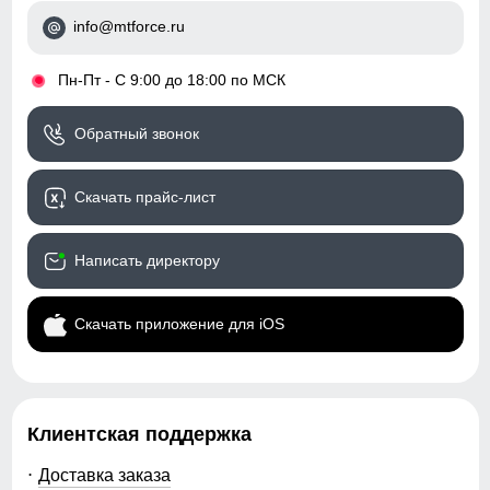
info@mtforce.ru
Коллекция
весна–осень 2026
Назначение
город, прогулки, активный
•
Пн-Пт - С 9:00 до 18:00 по МСК
отдых
Обратный звонок
Упаковка и размеры
Скачать прайс-лист
Цвета
темно-серый, черный,
серый, хаки
Написать директору
Габариты (ДхШхВ)
55 x 37 x 7 см
Вес
0.51 кг
Скачать приложение для iOS
Описание
⚠️ ВНИМАНИЕ! МОДЕЛЬ МАЛОМЕРИТ —
Клиентская поддержка
РЕКОМЕНДУЕМ ВЫБИРАТЬ НА 1 РАЗМЕР БОЛЬШЕ.
(Например: размер 48 подходит на 44–46)
Доставка заказа