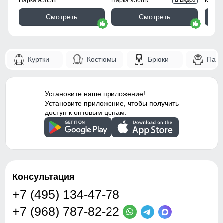
Парка 9565B
Парка 9568R
Куртк
Видео
Фиксаторы
отсутствуют
Смотреть
Смотреть
Ветрозащита
высокая
Декоративные элементы
молнии, декоративная
Куртки
Костюмы
Брюки
Паль
стёжка
Застёжка
центральная молния
Установите наше приложение!
Особенности модели
водоотталкивающий
Установите приложение, чтобы получить
материал -
доступ к оптовым ценам.
гипоаллергенный
материал - дышащий
материал
Капюшон
съёмный, на молнии
Консультация
Дизайн и стиль
+7 (495) 134-47-78
+7 (968) 787-82-22
Стиль
городской, повседневный,
спортивный