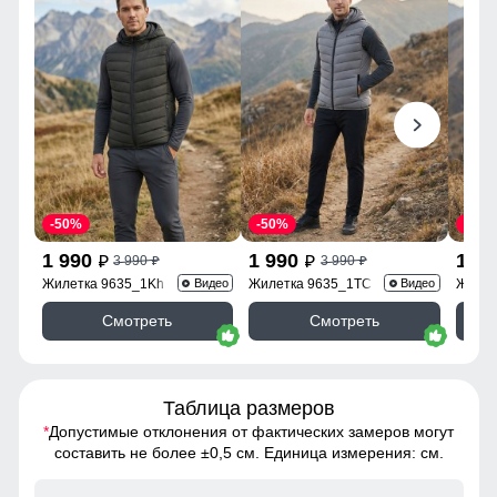
-50%
-50%
-50%
1 990
1 990
1 9
3 990
3 990
p
p
p
p
Жилетка 9635_1Kh
Жилетка 9635_1TC
Жилет
Видео
Видео
Смотреть
Смотреть
Таблица размеров
*
Допустимые отклонения от фактических замеров могут
составить не более ±0,5 см. Единица измерения: см.