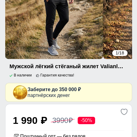
1
/18
Мужской лёгкий стёганый жилет Valianly с капюшоном черного цвета 9635_1Ch
В наличии
Гарантия качества!
Заберите до 350 000 ₽
партнёрских денег
1 990
3990
p
p
-50%
Поштучный опт — без рядов